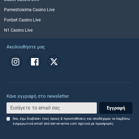
Pamestoixima Casino Live
Fonbet Casino Live
N1 Casino Live
Ακολουθήστε μας
Κάνε εγγραφή στο newsletter
Εγγραφή
Ναι, έχω διαβάσει τους όρους & προυποθέσεις και αποδέχομαι να λαμβάνω
ενημερωτικά email από bet-on-arme.com σχετικά με προσφορές.