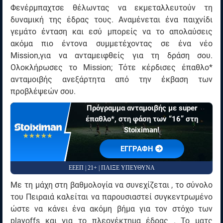
Φενέρμπαχτσε θέλωντας να εκμεταλλευτούν τη
δυναμική της έδρας τους. Αναμένεται ένα παιχνίδι
γεμάτο ένταση και εσύ μπορείς να το απολαύσεις
ακόμα πιο έντονα συμμετέχοντας σε ένα νέο
Mission,για να ανταμειφθείς για τη δράση σου.
Ολοκλήρωσες το Mission; Τότε κέρδισες έπαθλο*
ανταμοιβής ανεξάρτητα από την έκβαση των
προβλέψεών σου.
Πρόγραμμα ανταμοιβής με super
έπαθλο*, στη φάση των “16” στη
Stoiximan!
☆☆☆☆☆
★★★★★
EΓΓΡΑΦΗ
ΕΕΕΠ | 21+ | ΠΑΙΞΕ ΥΠΕΥΘΥΝΑ
Με τη μάχη στη βαθμολογία να συνεχίζεται , το σύνολο
του Πειραιά καλείται να παρουσιαστεί συγκεντρωμένο
ώστε να κάνει ένα ακόμη βήμα για τον στόχο των
playoffs και για το πλεονέκτημα έδρας . Το ματς