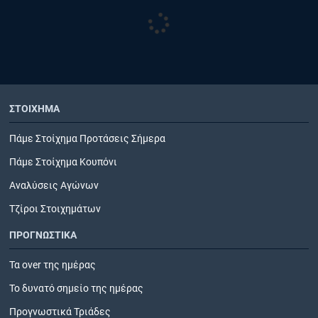
ΣΤΟΙΧΗΜΑ
Πάμε Στοίχημα Προτάσεις Σήμερα
Πάμε Στοίχημα Κουπόνι
Αναλύσεις Αγώνων
Τζίροι Στοιχημάτων
ΠΡΟΓΝΩΣΤΙΚΑ
Τα over της ημέρας
Το δυνατό σημείο της ημέρας
Προγνωστικά Τριάδες