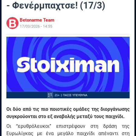
- Φενέρμπαχτσε! (17/3)
Betonarme Team
17/03/2026 - 14:55
Οι δύο από τις πιο ποιοτικές ομάδες της διοργάνωσης
συγκρούονται στο εξ αναβολής μεταξύ τους παιχνίδι.
Οι “ερυθρόλευκοι” επιστρέφουν στη δράση της
Ευρωλίγκας με ένα μεγάλο παιχνίδι απέναντι στη