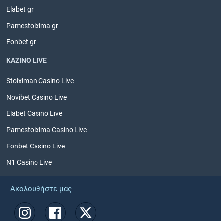
Elabet gr
Pamestoixima gr
Fonbet gr
ΚΑΖΙΝΟ LIVE
Stoiximan Casino Live
Novibet Casino Live
Elabet Casino Live
Pamestoixima Casino Live
Fonbet Casino Live
N1 Casino Live
Ακολουθήστε μας