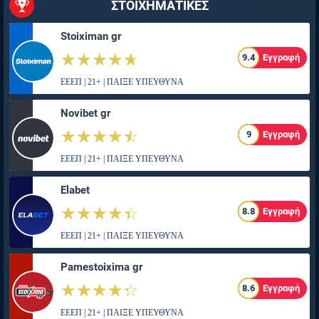
ΣΤΟΙΧΗΜΑΤΙΚΕΣ
Stoiximan gr
☆☆☆☆☆
★★★★★
9.4
Εγγραφή
ΕΕΕΠ | 21+ | ΠΑΙΞΕ ΥΠΕΥΘΥΝΑ
Novibet gr
☆☆☆☆☆
★★★★★
9
Εγγραφή
ΕΕΕΠ | 21+ | ΠΑΙΞΕ ΥΠΕΥΘΥΝΑ
Elabet
☆☆☆☆☆
★★★★★
8.8
Εγγραφή
ΕΕΕΠ | 21+ | ΠΑΙΞΕ ΥΠΕΥΘΥΝΑ
Pamestoixima gr
☆☆☆☆☆
★★★★★
8.6
Εγγραφή
ΕΕΕΠ | 21+ | ΠΑΙΞΕ ΥΠΕΥΘΥΝΑ