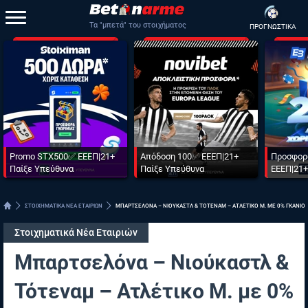
Τα "μπετά" του στοιχήματος
ΠΡΟΓΝΩΣΤΙΚΑ
Promo STX500✅ ΕΕΕΠ|21+
Απόδοση 100✅ ΕΕΕΠ|21+
Προσφορ
Παίξε Υπεύθυνα
Παίξε Υπεύθυνα
ΕΕΕΠ|21+
ΣΤΟΙΧΗΜΑΤΙΚΑ ΝΕΑ ΕΤΑΙΡΙΩΝ
ΜΠΑΡΤΣΕΛΟΝΑ – ΝΙΟΥΚΑΣΤΛ & ΤΟΤΕΝΑΜ – ΑΤΛΕΤΙΚΟ Μ. ΜΕ 0% ΓΚΑΝΙΟΤΑ
Στοιχηματικά Νέα Εταιριών
Μπαρτσελόνα – Νιούκαστλ &
Τότεναμ – Ατλέτικο Μ. με 0%