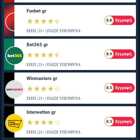
Fonbet gr
☆☆☆☆☆
★★★★★
8.8
Εγγραφή
ΕΕΕΠ | 21+ | ΠΑΙΞΕ ΥΠΕΥΘΥΝΑ
Bet365 gr
☆☆☆☆☆
★★★★★
8.9
Εγγραφή
ΕΕΕΠ | 21+ | ΠΑΙΞΕ ΥΠΕΥΘΥΝΑ
Winmasters gr
☆☆☆☆☆
★★★★★
8.5
Εγγραφή
ΕΕΕΠ | 21+ | ΠΑΙΞΕ ΥΠΕΥΘΥΝΑ
Interwetten gr
☆☆☆☆☆
★★★★★
8.3
Εγγραφή
ΕΕΕΠ | 21+ | ΠΑΙΞΕ ΥΠΕΥΘΥΝΑ