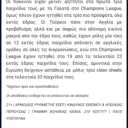
Οι Κόκκινοι είχαν μείνει αήττητοι στα πρώτα τρία
παιχνίδια τους με τη Γαλατά στο Champions League,
όμως πλέον έχουν ηττηθεί στα τρία πιο πρόσφατα, όλα
εκτός έδρας. Οι Τούρκοι πάνε στην Αγγλία με
προβάδισμα, αλλά και με σαφώς πιο αδύναμη εικόνα
μακριά από την έδρα τους, καθώς έχουν μόλις μία νίκη
σε 12 εκτός έδρας παιχνίδια απέναντι σε αγγλικές
ομάδες σε όλες τις διοργανώσεις, ενώ στο Champions
League έχουν ηττηθεί στα 19 από τα τελευταία 23
εκτός έδρας παιχνίδια τους. Επίσης, αμυντικά στην
Ευρώπη δείχνουν αστάθεια, με μόλις τρία clean sheets
στα τελευταία 33 παιχνίδια τους.
*Ισχύουν όροι και προϋποθέσεις
Οι αποδόσεις ενδέχεται να υπόκεινται σε αλλαγές.
21+ | ΑΡΜΟΔΙΟΣ ΡΥΘΜΙΣΤΗΣ ΕΕΕΠ | ΚΙΝΔΥΝΟΣ ΕΘΙΣΜΟΥ & ΑΠΩΛΕΙΑΣ
ΠΕΡΙΟΥΣΙΑΣ | ΓΡΑΜΜΗ ΒΟΗΘΕΙΑΣ ΚΕΘΕΑ: 210 9237777 | ΠΑΙΞΕ
ΥΠΕΥΘΥΝΑ