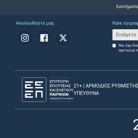
Συστήματα
Ακολουθήστε μας
Κάνε εγγραφ
Ναι, έχω δι
σχετικά με 
21+ | ΑΡΜΟΔΙΟΣ ΡΥΘΜΙΣΤΗΣ
ΥΠΕΥΘΥΝΑ