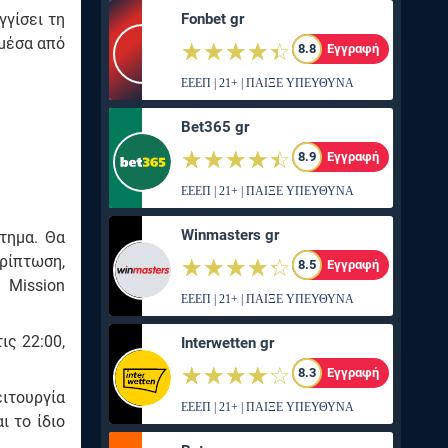
γγίσει τη
Fonbet gr
 μέσα από
☆☆☆☆☆
★★★★★
8.8
Εγγραφή
ΕΕΕΠ | 21+ | ΠΑΙΞΕ ΥΠΕΥΘΥΝΑ
Bet365 gr
☆☆☆☆☆
★★★★★
8.9
Εγγραφή
ΕΕΕΠ | 21+ | ΠΑΙΞΕ ΥΠΕΥΘΥΝΑ
Winmasters gr
τημα. Θα
ερίπτωση,
☆☆☆☆☆
★★★★★
8.5
Εγγραφή
 Mission
ΕΕΕΠ | 21+ | ΠΑΙΞΕ ΥΠΕΥΘΥΝΑ
ις 22:00,
Interwetten gr
☆☆☆☆☆
★★★★★
8.3
Εγγραφή
ειτουργία
ΕΕΕΠ | 21+ | ΠΑΙΞΕ ΥΠΕΥΘΥΝΑ
ι το ίδιο