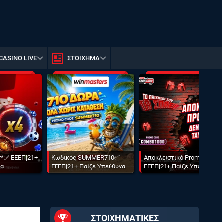
CASINO LIVE
ΣΤΟΙΧΗΜΑ
r*✅ ΕΕΕΠ|21+
Κωδικός SUMMER710✅
Αποκλειστικό Promo✅
να
ΕΕΕΠ|21+ Παίξε Υπεύθυνα
ΕΕΕΠ|21+ Παίξε Υπεύθυνα
ΣΤΟΙΧΗΜΑΤΙΚΕΣ