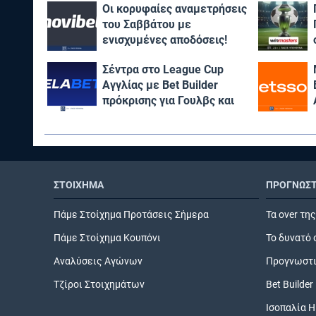
Oι κορυφαίες αναμετρήσεις
(8/8)
του Σαββάτου με
ενισχυμένες αποδόσεις!
(8/8)
Σέντρα στο League Cup
Αγγλίας με Bet Builder
πρόκρισης για Γουλβς και
ισορροπία στο Μίντλεσμπρο
- Ρέξαμ (7/8)
ΣΤΟΙΧΗΜΑ
ΠΡΟΓΝΩΣΤ
Πάμε Στοίχημα Προτάσεις Σήμερα
Τα over τη
Πάμε Στοίχημα Κουπόνι
Το δυνατό 
Αναλύσεις Αγώνων
Προγνωστι
Τζίροι Στοιχημάτων
Bet Builder
Ισοπαλία 