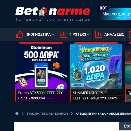
Μπαίνεις, παίρ
ΕΕΕΠ | 21+ |
Τα "μπετά" του στοιχήματος
ΠΡΟΓΝΩΣΤΙΚΑ
TIPSTERS
ΑΝΑΛΥΣΕΙΣ
Promo STX500✅ ΕΕΕΠ|21+
SUMMERAKI2026✅
Π
Παίξε Υπεύθυνα
ΕΕΕΠ|21+ Παίξε Υπεύθυνα
Ε
ΣΤΟΙΧΗΜΑΤΙΚΑ ΝΕΑ ΕΤΑΙΡΙΩΝ
ΚΛΕΙΔΩΝΕΙ ΤΗΝ 8ΑΔΑ Η ΑΕΚ ΜΕ ΕΠΑΘΛΟ
Στο