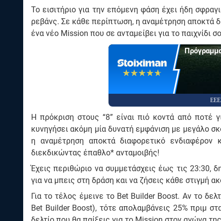
Το εισιτήριο για την επόμενη φάση έχει ήδη σφραγ
ρεβάνς. Σε κάθε περίπτωση, η αναμέτρηση αποκτά δ
ένα νέο Mission που σε ανταμείβει για το παιχνίδι 
Πρόγραμμα
☆☆☆☆☆
★★★★★
ΕΕΕ
Η πρόκριση στους “8” είναι πιό κοντά από ποτέ 
κυνηγήσει ακόμη μία δυνατή εμφάνιση με μεγάλο σκορ
η αναμέτρηση αποκτά διαφορετικό ενδιαφέρον 
διεκδικώντας έπαθλο* ανταμοιβής!
Έχεις περιθώριο να συμμετάσχεις έως τις 23:30, δ
για να μπεις στη δράση και να ζήσεις κάθε στιγμή ακ
Για το τέλος έμεινε το Bet Builder Boost. Αν το δε
Bet Builder Boost), τότε απολαμβάνεις 25% πριμ στ
δελτίο που θα παίξεις για το Mission στον αγώνα τη