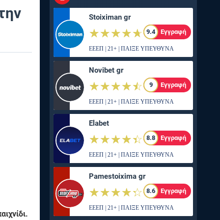
την
Stoiximan gr
☆☆☆☆☆
★★★★★
9.4
Εγγραφή
ΕΕΕΠ | 21+ | ΠΑΙΞΕ ΥΠΕΥΘΥΝΑ
Novibet gr
☆☆☆☆☆
★★★★★
9
Εγγραφή
ΕΕΕΠ | 21+ | ΠΑΙΞΕ ΥΠΕΥΘΥΝΑ
Elabet
☆☆☆☆☆
★★★★★
8.8
Εγγραφή
ΕΕΕΠ | 21+ | ΠΑΙΞΕ ΥΠΕΥΘΥΝΑ
Pamestoixima gr
☆☆☆☆☆
★★★★★
8.6
Εγγραφή
ΕΕΕΠ | 21+ | ΠΑΙΞΕ ΥΠΕΥΘΥΝΑ
αιχνίδι.