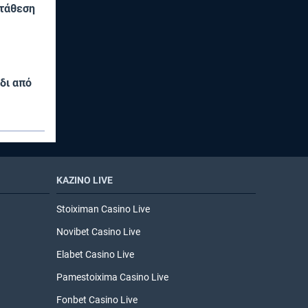
τάθεση
δι από
ΚΑΖΙΝΟ LIVE
Stoiximan Casino Live
Novibet Casino Live
Elabet Casino Live
Pamestoixima Casino Live
Fonbet Casino Live