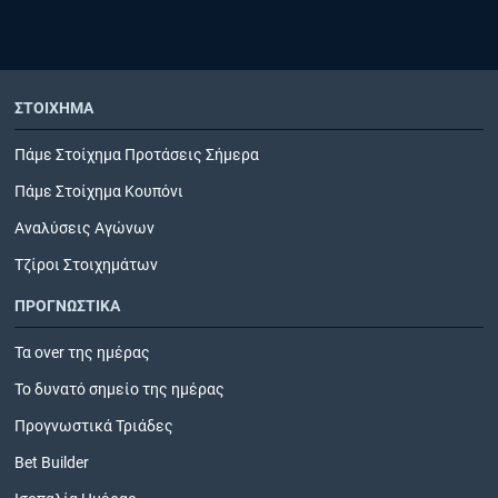
ΣΤΟΙΧΗΜΑ
Πάμε Στοίχημα Προτάσεις Σήμερα
Πάμε Στοίχημα Κουπόνι
Αναλύσεις Αγώνων
Τζίροι Στοιχημάτων
ΠΡΟΓΝΩΣΤΙΚΑ
Τα over της ημέρας
Το δυνατό σημείο της ημέρας
Προγνωστικά Τριάδες
Bet Builder