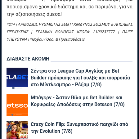
περιορισμένο χρονικό διάστημα και σε περιμένει για να
την αξιοποιήσεις άμεσα!
*21+ | ΑΡΜΟΔΙΟΣ ΡΥΘΜΙΣΤΗΣ ΕΕΕΠ | ΚΙΝΔΥΝΟΣ ΕΘΙΣΜΟΥ & ΑΠΩΛΕΙΑΣ
ΠΕΡΙΟΥΣΙΑΣ | ΓΡΑΜΜΗ ΒΟΗΘΕΙΑΣ ΚΕΘΕΑ: 2109237777 | ΠΑΙΞΕ
ΥΠΕΥΘΥΝΑ | *Ισχύουν Όροι & Προϋποθέσεις
ΔΙΑΒΑΣΤΕ ΑΚΟΜΗ
Σέντρα στο League Cup Αγγλίας με Bet
Builder πρόκρισης για Γουλβς και ισορροπία
στο Μίντλεσμπρο - Ρέξαμ (7/8)
Μπάγερν - Άστον Βίλα με Bet Builder και
Κορυφαίες Αποδόσεις στην Betsson (7/8)
Crazy Coin Flip: Συναρπαστικό παιχνίδι από
την Evolution (7/8)