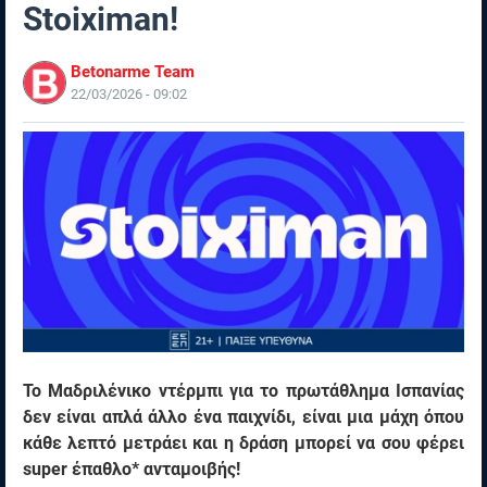
Stoiximan!
Betonarme Team
22/03/2026 - 09:02
Το Μαδριλένικο ντέρμπι για το πρωτάθλημα Ισπανίας
δεν είναι απλά άλλο ένα παιχνίδι, είναι μια μάχη όπου
κάθε λεπτό μετράει και η δράση μπορεί να σου φέρει
super έπαθλο* ανταμοιβής!