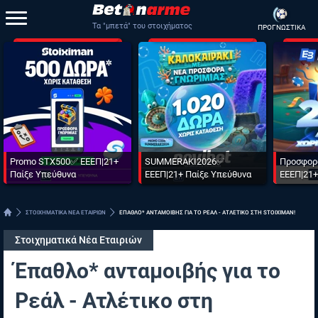
Τα "μπετά" του στοιχήματος
ΠΡΟΓΝΩΣΤΙΚΑ
Promo STX500✅ ΕΕΕΠ|21+
SUMMERAKI2026✅
Προσφορ
Παίξε Υπεύθυνα
ΕΕΕΠ|21+ Παίξε Υπεύθυνα
ΕΕΕΠ|21+
ΣΤΟΙΧΗΜΑΤΙΚΑ ΝΕΑ ΕΤΑΙΡΙΩΝ
ΕΠΑΘΛΟ* ΑΝΤΑΜΟΙΒΗΣ ΓΙΑ ΤΟ ΡΕΑΛ - ΑΤΛΕΤΙΚΟ ΣΤΗ STOIXIMAN!
Στοιχηματικά Νέα Εταιριών
Έπαθλο* ανταμοιβής για το
Ρεάλ - Ατλέτικο στη