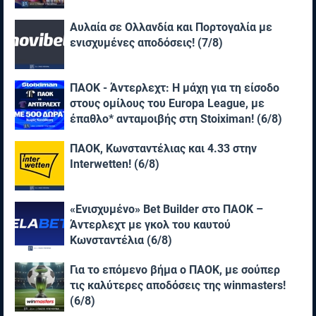
Αυλαία σε Ολλανδία και Πορτογαλία με
ενισχυμένες αποδόσεις! (7/8)
ΠΑΟΚ - Άντερλεχτ: Η μάχη για τη είσοδο
στους ομίλους του Europa League, με
έπαθλο* ανταμοιβής στη Stoiximan! (6/8)
ΠΑΟΚ, Κωνσταντέλιας και 4.33 στην
Interwetten! (6/8)
«Ενισχυμένο» Bet Builder στο ΠΑΟΚ –
Άντερλεχτ με γκολ του καυτού
Κωνσταντέλια (6/8)
Για το επόμενο βήμα ο ΠΑΟΚ, με σούπερ
τις καλύτερες αποδόσεις της winmasters!
(6/8)