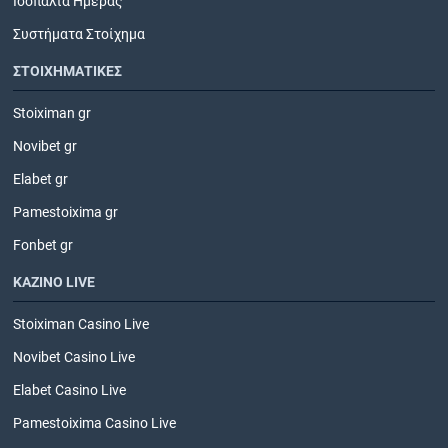
Ισοπαλία Ημέρας
Συστήματα Στοίχημα
ΣΤΟΙΧΗΜΑΤΙΚΕΣ
Stoiximan gr
Novibet gr
Elabet gr
Pamestoixima gr
Fonbet gr
ΚΑΖΙΝΟ LIVE
Stoiximan Casino Live
Novibet Casino Live
Elabet Casino Live
Pamestoixima Casino Live