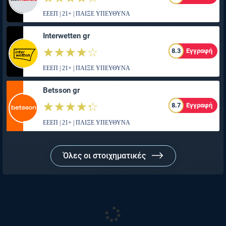
ΕΕΕΠ | 21+ | ΠΑΙΞΕ ΥΠΕΥΘΥΝΑ
Interwetten gr
☆☆☆☆☆
★★★★★
8.3
Εγγραφή
ΕΕΕΠ | 21+ | ΠΑΙΞΕ ΥΠΕΥΘΥΝΑ
Betsson gr
☆☆☆☆☆
★★★★★
8.7
Εγγραφή
ΕΕΕΠ | 21+ | ΠΑΙΞΕ ΥΠΕΥΘΥΝΑ
Όλες οι στοιχηματικές