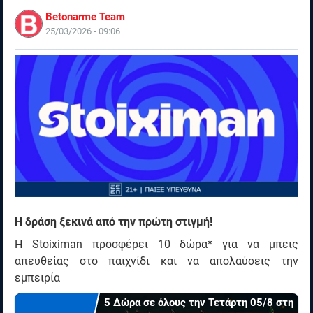
Betonarme Team
25/03/2026 - 09:06
Η δράση ξεκινά από την πρώτη στιγμή!
Η Stoiximan προσφέρει 10 δώρα* για να μπεις
απευθείας στο παιχνίδι και να απολαύσεις την
εμπειρία
5 Δώρα σε όλους την Τετάρτη 05/8 στη