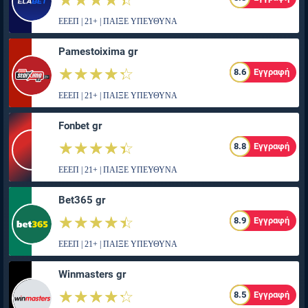
☆☆☆☆☆
★★★★★
ΕΕΕΠ | 21+ | ΠΑΙΞΕ ΥΠΕΥΘΥΝΑ
Pamestoixima gr
☆☆☆☆☆
★★★★★
8.6
Εγγραφή
ΕΕΕΠ | 21+ | ΠΑΙΞΕ ΥΠΕΥΘΥΝΑ
Fonbet gr
☆☆☆☆☆
★★★★★
8.8
Εγγραφή
ΕΕΕΠ | 21+ | ΠΑΙΞΕ ΥΠΕΥΘΥΝΑ
Bet365 gr
☆☆☆☆☆
★★★★★
8.9
Εγγραφή
ΕΕΕΠ | 21+ | ΠΑΙΞΕ ΥΠΕΥΘΥΝΑ
Winmasters gr
☆☆☆☆☆
★★★★★
8.5
Εγγραφή