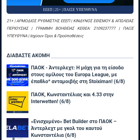
ΕΕΕΠ | 21+ | ΠΑΙΞΕ ΥΠΕΥΘΥΝΑ
21+ | ΑΡΜΟΔΙΟΣ ΡΥΘΜΙΣΤΗΣ ΕΕΕΠ | ΚΙΝΔΥΝΟΣ ΕΘΙΣΜΟΥ & ΑΠΩΛΕΙΑΣ
ΠΕΡΙΟΥΣΙΑΣ | ΓΡΑΜΜΗ ΒΟΗΘΕΙΑΣ ΚΕΘΕΑ: 2109237777 | ΠΑΙΞΕ
ΥΠΕΥΘΥΝΑ | Ισχύουν Όροι & Προϋποθέσεις
ΔΙΑΒΑΣΤΕ ΑΚΟΜΗ
ΠΑΟΚ - Άντερλεχτ: Η μάχη για τη είσοδο
στους ομίλους του Europa League, με
έπαθλο* ανταμοιβής στη Stoiximan! (6/8)
ΠΑΟΚ, Κωνσταντέλιας και 4.33 στην
Interwetten! (6/8)
«Ενισχυμένο» Bet Builder στο ΠΑΟΚ –
Άντερλεχτ με γκολ του καυτού
Κωνσταντέλια (6/8)