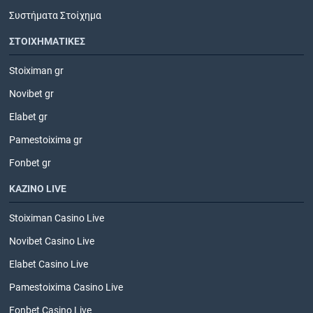
Συστήματα Στοίχημα
ΣΤΟΙΧΗΜΑΤΙΚΕΣ
Stoiximan gr
Novibet gr
Elabet gr
Pamestoixima gr
Fonbet gr
ΚΑΖΙΝΟ LIVE
Stoiximan Casino Live
Novibet Casino Live
Elabet Casino Live
Pamestoixima Casino Live
Fonbet Casino Live