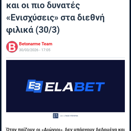
και οι πιο δυνατές
«Ενισχύσεις» στα διεθνή
φιλικά (30/3)
Betonarme Team
30/03/2026 - 17:05
Όταν παίζουν οι «Αιώνιοι», δεν υπάρχουν δεδομένα και