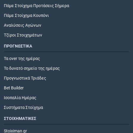
Πάμε Στοίχημα Προτάσεις Σήμερα
Πάμε Στοίχημα Κουπόνι
Αναλύσεις Αγώνων
Τζίροι Στοιχημάτων
ΠΡΟΓΝΩΣΤΙΚΑ
Τα over της ημέρας
Το δυνατό σημείο της ημέρας
Προγνωστικά Τριάδες
Bet Builder
Ισοπαλία Ημέρας
Συστήματα Στοίχημα
ΣΤΟΙΧΗΜΑΤΙΚΕΣ
Stoiximan gr