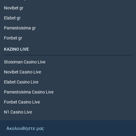
Novibet gr
Elabet gr
Pamestoixima gr
Fonbet gr
ΚΑΖΙΝΟ LIVE
Stoiximan Casino Live
Novibet Casino Live
Elabet Casino Live
Pamestoixima Casino Live
Fonbet Casino Live
N1 Casino Live
Ακολουθήστε μας