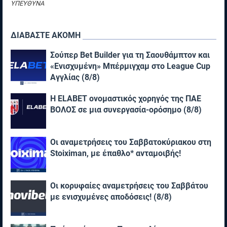
ΥΠΕΥΘΥΝΑ
ΔΙΑΒΑΣΤΕ ΑΚΟΜΗ
Σούπερ Bet Builder για τη Σαουθάμπτον και
«Ενισχυμένη» Μπέρμιγχαμ στο League Cup
Αγγλίας (8/8)
Η ELABET ονομαστικός χορηγός της ΠΑΕ
ΒΟΛΟΣ σε μια συνεργασία-ορόσημο (8/8)
Οι αναμετρήσεις του Σαββατοκύριακου στη
Stoiximan, με έπαθλο* ανταμοιβής!
Oι κορυφαίες αναμετρήσεις του Σαββάτου
με ενισχυμένες αποδόσεις! (8/8)