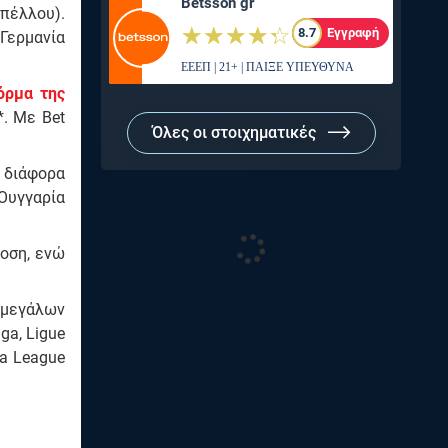
Betsson gr
υπέλλου).
☆☆☆☆☆
★★★★★
8.7
Εγγραφή
 Γερμανία
ΕΕΕΠ | 21+ | ΠΑΙΞΕ ΥΠΕΥΘΥΝΑ
όρμα της
*. Με Bet
Όλες οι στοιχηματικές
 διάφορα
Ουγγαρία
δοση, ενώ
 μεγάλων
ga, Ligue
pa League