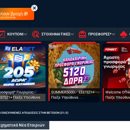
τουν βροχή 🎁
 ΠΑΙΞΕ ΥΠΕΥΘΥΝΑ
ΚΟΥΠΟΝΙ
ΣΤΟΙΧΗΜΑΤΙΚΕΣ
ΠΡΟΣΦΟΡΕΣ*
ροσφορά* Γνωριμίας✅
SUMMER5000✅ ΕΕΕΠ|21+
Welcome Offe
ΕΕΠ|21+ Παίξε Υπεύθυνα
Παίξε Υπεύθυνα
Παίξε Υπεύθυ
ΑΙ ΕΝΙΣΧΥΜΕΝΕΣ ΑΠΟΔΟΣΕΙΣ ΣΤΗΝ BETSSON (31/3)
ιχηματικά Νέα Εταιριών