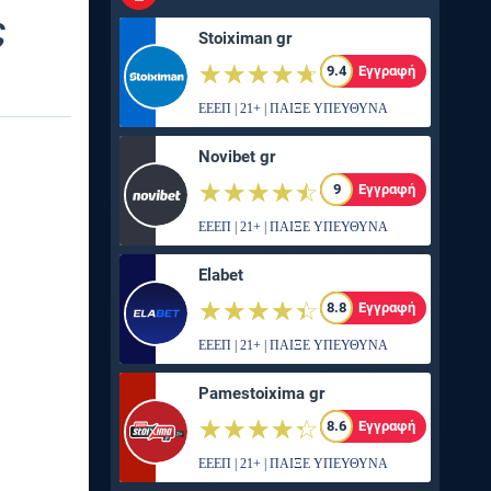
ς
Stoiximan gr
☆☆☆☆☆
★★★★★
9.4
Εγγραφή
ΕΕΕΠ | 21+ | ΠΑΙΞΕ ΥΠΕΥΘΥΝΑ
Novibet gr
☆☆☆☆☆
★★★★★
9
Εγγραφή
ΕΕΕΠ | 21+ | ΠΑΙΞΕ ΥΠΕΥΘΥΝΑ
Elabet
☆☆☆☆☆
★★★★★
8.8
Εγγραφή
ΕΕΕΠ | 21+ | ΠΑΙΞΕ ΥΠΕΥΘΥΝΑ
Pamestoixima gr
☆☆☆☆☆
★★★★★
8.6
Εγγραφή
ΕΕΕΠ | 21+ | ΠΑΙΞΕ ΥΠΕΥΘΥΝΑ