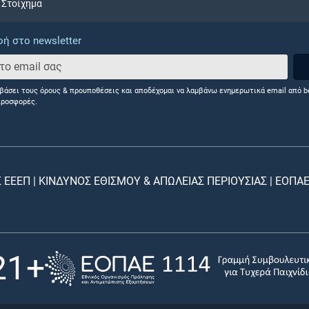
 Στοίχημα
ή στο newsletter
αβάσει τους όρους & προυποθέσεις και αποδέχομαι να λαμβάνω ενημερωτικά email από b
προσφορές.
 ΕΕΕΠ | ΚΙΝΔΥΝΟΣ ΕΘΙΣΜΟΥ & ΑΠΩΛΕΙΑΣ ΠΕΡΙΟΥΣΙΑΣ |
ΕΟΠΑΕ
21+