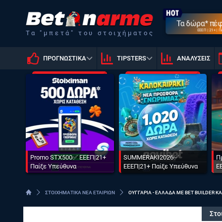
Τα δώρα* πέφ
ΕΕΕΠ | 21+ |
Τα "μπετά" του στοιχήματος
ΠΡΟΓΝΩΣΤΙΚΑ
TIPSTERS
ΑΝΑΛΥΣΕΙΣ
Promo STX500✅ ΕΕΕΠ|21+
SUMMERAKI2026✅
Π
Παίξε Υπεύθυνα
ΕΕΕΠ|21+ Παίξε Υπεύθυνα
Ε
ΣΤΟΙΧΗΜΑΤΙΚΑ ΝΕΑ ΕΤΑΙΡΙΩΝ
ΟΥΓΓΑΡΙΑ - ΕΛΛΑΔΑ ΜΕ BET BUILDER Κ
Στο