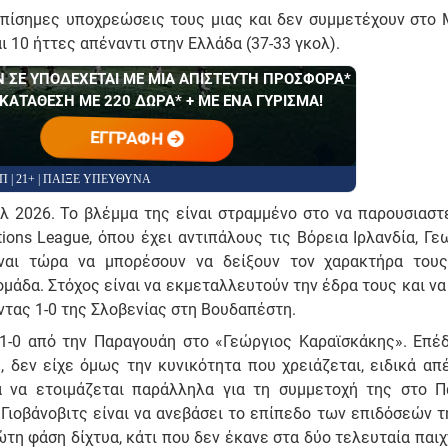
επίσημες υποχρεώσεις τους μιας και δεν συμμετέχουν στο 
αι 10 ήττες απέναντι στην Ελλάδα (37-33 γκολ).
N ΣΕ ΥΠΟΔΕΧΕΤΑΙ ΜΕ ΜΙΑ ΑΠΙΣΤΕΥΤΗ ΠΡΟΣΦΟΡΑ*
 ΚΑΤΑΘΕΣΗ ΜΕ 220 ΔΩΡΑ* + ΜΕ ΕΝΑ ΓΥΡΙΣΜΑ!
ΕΓΓΡΑΦΗ
Π | 21+ | ΠΑΙΞΕ ΥΠΕΥΘΥΝΑ
 2026. Το βλέμμα της είναι στραμμένο στο να παρουσιαστε
ions League, όπου έχει αντιπάλους τις Βόρεια Ιρλανδία, Γε
ναι τώρα να μπορέσουν να δείξουν τον χαρακτήρα τους
ομάδα. Στόχος είναι να εκμεταλλευτούν την έδρα τους και ν
ντας 1-0 της Σλοβενίας στη Βουδαπέστη.
 1-0 από την Παραγουάη στο «Γεώργιος Καραϊσκάκης». Επέδ
, δεν είχε όμως την κυνικότητα που χρειάζεται, ειδικά απ
α να ετοιμάζεται παράλληλα για τη συμμετοχή της στο Π
 Γιοβάνοβιτς είναι να ανεβάσει το επίπεδο των επιδόσεών τ
τη φάση δίχτυα, κάτι που δεν έκανε στα δύο τελευταία παιχ