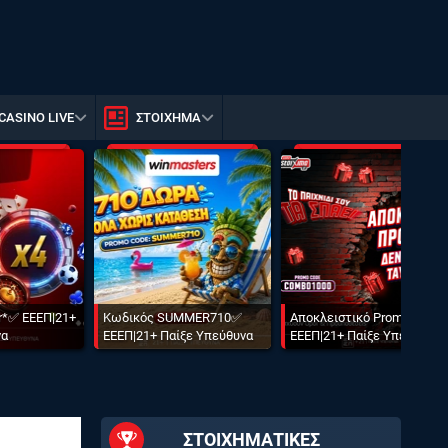
CASINO LIVE
ΣΤΟΙΧΗΜΑ
r*✅ ΕΕΕΠ|21+
Κωδικός SUMMER710✅
Αποκλειστικό Promo✅
να
ΕΕΕΠ|21+ Παίξε Υπεύθυνα
ΕΕΕΠ|21+ Παίξε Υπεύθυνα
ΣΤΟΙΧΗΜΑΤΙΚΕΣ