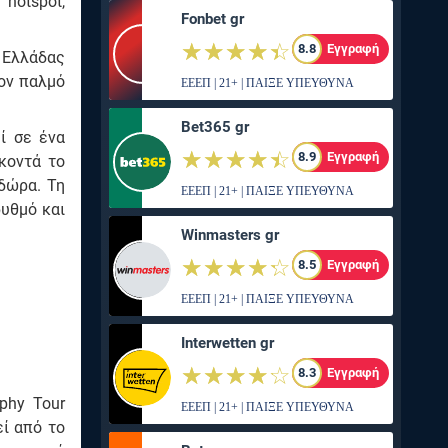
hotspot,
Fonbet gr
☆☆☆☆☆
★★★★★
8.8
Εγγραφή
 Ελλάδας
τον παλμό
ΕΕΕΠ | 21+ | ΠΑΙΞΕ ΥΠΕΥΘΥΝΑ
Bet365 gr
ί σε ένα
☆☆☆☆☆
★★★★★
8.9
Εγγραφή
κοντά το
 δώρα. Τη
ΕΕΕΠ | 21+ | ΠΑΙΞΕ ΥΠΕΥΘΥΝΑ
ρυθμό και
Winmasters gr
☆☆☆☆☆
★★★★★
8.5
Εγγραφή
ΕΕΕΠ | 21+ | ΠΑΙΞΕ ΥΠΕΥΘΥΝΑ
Interwetten gr
☆☆☆☆☆
★★★★★
8.3
Εγγραφή
phy Tour
ΕΕΕΠ | 21+ | ΠΑΙΞΕ ΥΠΕΥΘΥΝΑ
εί από το