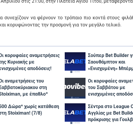
Απριλίου στις 21:00, στην Πλατεία Αγίου Τίτου, μεταφέροντ
α συνεχίζουν να φέρνουν το τρόπαιο πιο κοντά στους φιλά
και κορυφώνοντας την προσμονή για τον μεγάλο τελικό.
Oι κορυφαίες αναμετρήσεις
Σούπερ Bet Builder γ
της Κυριακής με
Σαουθάμπτον και
ενισχυμένες αποδόσεις!
«Ενισχυμένη» Μπέρ
(9/8)
στο League Cup Αγγ
Οι αναμετρήσεις του
Oι κορυφαίες αναμε
(8/8)
Σαββατοκύριακου στη
του Σαββάτου με
Stoiximan, με έπαθλο*
ενισχυμένες αποδόσ
ανταμοιβής!
(8/8)
500 Δώρα* χωρίς κατάθεση
Σέντρα στο League 
στη Stoiximan! (7/8)
Αγγλίας με Bet Build
πρόκρισης για Γουλβ
ισορροπία στο Μίντ
- Ρέξαμ (7/8)