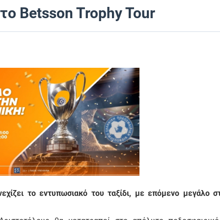
το Betsson Trophy Tour
νεχίζει το εντυπωσιακό του ταξίδι, με επόμενο μεγάλο σ