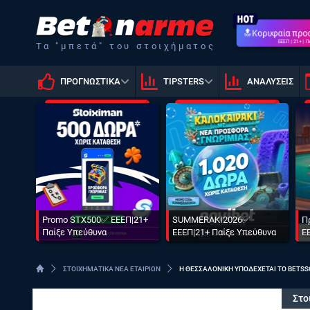
🔝Κορυφαία προ
ΕΕΕΠ | 21+ |
Τα "μπετά" του στοιχήματος
ΠΡΟΓΝΩΣΤΙΚΑ
TIPSTERS
ΑΝΑΛΥΣΕΙΣ
Promo STX500✅ ΕΕΕΠ|21+
SUMMERAKI2026✅
Π
Παίξε Υπεύθυνα
ΕΕΕΠ|21+ Παίξε Υπεύθυνα
Ε
ΣΤΟΙΧΗΜΑΤΙΚΑ ΝΕΑ ΕΤΑΙΡΙΩΝ
Η ΘΕΣΣΑΛΟΝΙΚΗ ΥΠΟΔΕΧΕΤΑΙ ΤΟ BETSS
Στο