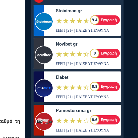
Stoiximan gr
☆☆☆☆☆
★★★★★
9.4
Εγγραφή
ΕΕΕΠ | 21+ | ΠΑΙΞΕ ΥΠΕΥΘΥΝΑ
Novibet gr
☆☆☆☆☆
★★★★★
9
Εγγραφή
ΕΕΕΠ | 21+ | ΠΑΙΞΕ ΥΠΕΥΘΥΝΑ
Elabet
☆☆☆☆☆
★★★★★
8.8
Εγγραφή
ΕΕΕΠ | 21+ | ΠΑΙΞΕ ΥΠΕΥΘΥΝΑ
Pamestoixima gr
☆☆☆☆☆
★★★★★
8.6
Εγγραφή
ταθμό τη
ΕΕΕΠ | 21+ | ΠΑΙΞΕ ΥΠΕΥΘΥΝΑ