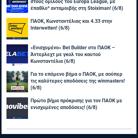
στους ομίλους του Europa League, με
έπαθλο* ανταμοιβής στη Stoiximan! (6/8)
ΠΑΟΚ, Κωνσταντέλιας και 4.33 στην
Interwetten! (6/8)
«Ενισχυμένο» Bet Builder στο ΠΑΟΚ –
Άντερλεχτ με γκολ του καυτού
Κωνσταντέλια (6/8)
Για το επόμενο βήμα ο ΠΑΟΚ, με σούπερ
τις καλύτερες αποδόσεις της winmasters!
(6/8)
Πρώτο βήμα πρόκρισης για τον ΠΑΟΚ με
ενισχυμένες αποδόσεις! (6/8)