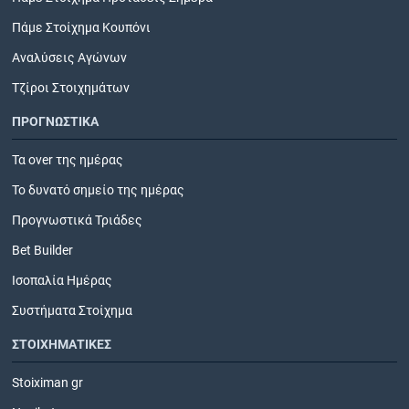
Πάμε Στοίχημα Κουπόνι
Αναλύσεις Αγώνων
Τζίροι Στοιχημάτων
ΠΡΟΓΝΩΣΤΙΚΑ
Τα over της ημέρας
Το δυνατό σημείο της ημέρας
Προγνωστικά Τριάδες
Bet Builder
Ισοπαλία Ημέρας
Συστήματα Στοίχημα
ΣΤΟΙΧΗΜΑΤΙΚΕΣ
Stoiximan gr