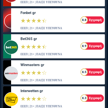
ΕΕΕΠ | 21+ | ΠΑΙΞΕ ΥΠΕΥΘΥΝΑ
Fonbet gr
☆☆☆☆☆
★★★★★
8.8
Εγγραφή
ΕΕΕΠ | 21+ | ΠΑΙΞΕ ΥΠΕΥΘΥΝΑ
Bet365 gr
☆☆☆☆☆
★★★★★
8.9
Εγγραφή
ΕΕΕΠ | 21+ | ΠΑΙΞΕ ΥΠΕΥΘΥΝΑ
Winmasters gr
☆☆☆☆☆
★★★★★
8.5
Εγγραφή
ΕΕΕΠ | 21+ | ΠΑΙΞΕ ΥΠΕΥΘΥΝΑ
Interwetten gr
☆☆☆☆☆
★★★★★
8.3
Εγγραφή
ΕΕΕΠ | 21+ | ΠΑΙΞΕ ΥΠΕΥΘΥΝΑ