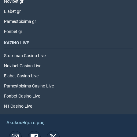
Novibet gr
Elabet gr
Pamestoixima gr
Fonbet gr
ΚΑΖΙΝΟ LIVE
Stoiximan Casino Live
Novibet Casino Live
Elabet Casino Live
Pamestoixima Casino Live
Fonbet Casino Live
N1 Casino Live
Ακολουθήστε μας