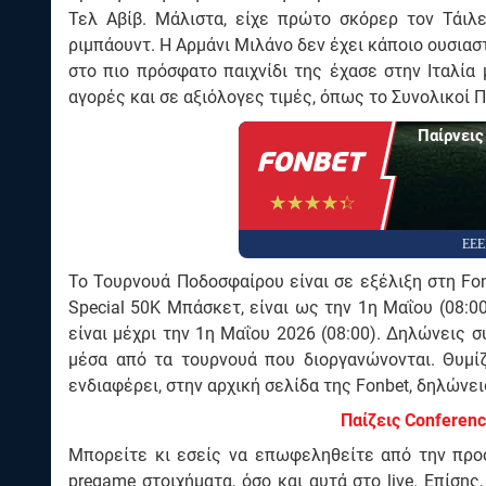
Τελ Αβίβ. Μάλιστα, είχε πρώτο σκόρερ τον Τάιλ
ριμπάουντ. Η Αρμάνι Μιλάνο δεν έχει κάποιο ουσιαστ
στο πιο πρόσφατο παιχνίδι της έχασε στην Ιταλί
αγορές και σε αξιόλογες τιμές, όπως το Συνολικοί Π
Παίρνεις
☆☆☆☆☆
★★★★★
ΕΕΕ
Το Τουρνουά Ποδοσφαίρου είναι σε εξέλιξη στη Fonbe
Special 50K Μπάσκετ, είναι ως την 1η Μαΐου (08:00)
είναι μέχρι την 1η Μαΐου 2026 (08:00). Δηλώνεις 
μέσα από τα τουρνουά που διοργανώνονται. Θυμίζ
ενδιαφέρει, στην αρχική σελίδα της Fonbet, δηλώνει
Παίζεις Conferen
Μπορείτε κι εσείς να επωφεληθείτε από την προσ
pregame στοιχήματα, όσο και αυτά στο live. Επίσης