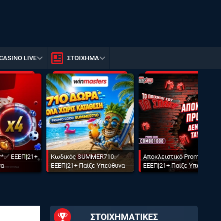
CASINO LIVE
ΣΤΟΙΧΗΜΑ
r*✅ ΕΕΕΠ|21+
Κωδικός SUMMER710✅
Αποκλειστικό Promo✅
να
ΕΕΕΠ|21+ Παίξε Υπεύθυνα
ΕΕΕΠ|21+ Παίξε Υπεύθυνα
ΣΤΟΙΧΗΜΑΤΙΚΕΣ