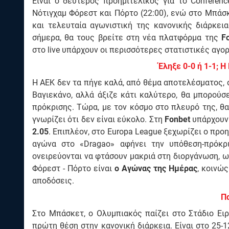
Είναι ο δεύτερος προημιτελικός για το Conferenc
Νότιγχαμ Φόρεστ και Πόρτο (22:00), ενώ στο Μπάσκ
και τελευταία αγωνιστική της κανονικής διάρκει
σήμερα, θα τους βρείτε στη νέα πλατφόρμα της
F
στο live υπάρχουν οι περισσότερες στατιστικές αγορ
Έληξε 0-0 ή 1-1; Η
Η ΑΕΚ δεν τα πήγε καλά, από θέμα αποτελέσματος, 
Βαγιεκάνο, αλλά άξιζε κάτι καλύτερο, θα μπορούσ
πρόκρισης. Τώρα, με τον κόσμο στο πλευρό της, θα
γνωρίζει ότι δεν είναι εύκολο. Στη
Fonbet
υπάρχουν 
2.05
. Επιπλέον, στο Europa League ξεχωρίζει ο προ
αγώνα στο «Dragao» αφήνει την υπόθεση-πρόκρι
ονειρεύονται να φτάσουν μακριά στη διοργάνωση, ως
Φόρεστ - Πόρτο είναι
ο Αγώνας της Ημέρας
, κοινώ
αποδόσεις.
Πα
Στο Μπάσκετ, ο Ολυμπιακός παίζει στο Στάδιο Ειρ
πρώτη θέση στην κανονική διάρκεια. Είναι στο 25-