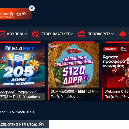
τουν βροχή 🎁
 ΠΑΙΞΕ ΥΠΕΥΘΥΝΑ
ΚΟΥΠΟΝΙ
ΣΤΟΙΧΗΜΑΤΙΚΕΣ
ΠΡΟΣΦΟΡΕΣ*
ροσφορά* Γνωριμίας✅
SUMMER5000✅ ΕΕΕΠ|21+
Welcome Offe
ΕΕΠ|21+ Παίξε Υπεύθυνα
Παίξε Υπεύθυνα
Παίξε Υπεύθυ
Α* ΠΟΥ ΔΕΝ ΧΑΝΕΙ (16/4)
ιχηματικά Νέα Εταιριών