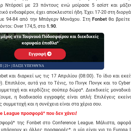
ερ Ντόρσεϊ με 23 πόντους ενώ μοίρασε 5 ασίστ και μάζε
ικό ενδιαφέρον, έχει αποκλειστεί ήδη. Έχει 17-20 στη διοργ
α με 94-84 από την Μπάγερν Μονάχου. Στη
Fonbet
θα βρείτε
όντοι: Over 174,5, στο
1.90
.
 μέρος στο Τουρνουά Ποδοσφαίρου και διεκδικείς
κορυφαία έπαθλα*
Εγγραφή
Π | 21+ | ΠΑΙΞΕ ΥΠΕΥΘΥΝΑ
t και διαρκεί ως τις 17 Απριλίου (08:00). Το ίδιο και εκεί
. Επιπλέον, αυτά για το Τένις, το Πινγκ Πονγκ και το Cyber 
συμμετοχή και κερδίζεις σούπερ δώρα*. Διεκδικείς μοναδικ
ουμε, η διαδικασία εγγραφής είναι απλή: Επιλέγεις εκείν
ς συμμετοχή και η συνέχεια είναι στα χέρια σου.
ce League προσφορά* που δεν χάνει!
φορά* της Fonbet στο Conference League. Μάλιστα, αφορά
, υπάρχουν κι άλλες προσφορές*, η μία είναι για το Europa 