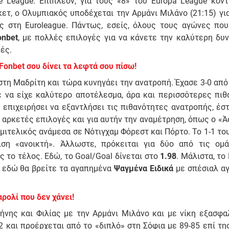
e League. Επιπλέον, για τους «8» του Europa League κοντ
ετ, ο Ολυμπιακός υποδέχεται την Αρμάνι Μιλάνο (21:15) γι
ας στη Euroleague. Πάντως, εσείς, όλους τους αγώνες που
onbet
, με πολλές επιλογές για να κάνετε την καλύτερη δυ
ές.
 Fonbet σου δίνει τα λεφτά σου πίσω!
στη Μαδρίτη και τώρα κυνηγάει την ανατροπή. Έχασε 3-0 από
ε να είχε καλύτερο αποτέλεσμα, άρα και περισσότερες πιθ
 επιχειρήσει να εξαντλήσει τις πιθανότητες ανατροπής, έσ
αρκετές επιλογές και για αυτήν την αναμέτρηση, όπως ο «Ά
ημιτελικός ανάμεσα σε Νότιγχαμ Φόρεστ και Πόρτο. Το 1-1 τ
ση «ανοικτή». Άλλωστε, πρόκειται για δύο από τις ομ
 το τέλος. Εδώ, το Goal/Goal δίνεται στο
1.98
. Μάλιστα, το
ς εδώ θα βρείτε τα αγαπημένα
Ψαγμένα Ειδικά
με σπέσιαλ αγ
ρολί που δεν χάνει!
ήνης και Φιλίας με την Αρμάνι Μιλάνο και με νίκη εξασφα
12 και προέρχεται από το «διπλό» στη Σόφια με 89-85 επί τ