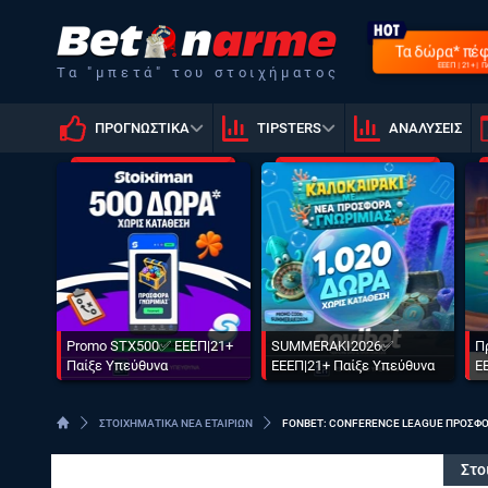
Τα δώρα* πέφ
ΕΕΕΠ | 21+ |
Τα "μπετά" του στοιχήματος
ΠΡΟΓΝΩΣΤΙΚΑ
TIPSTERS
ΑΝΑΛΥΣΕΙΣ
Promo STX500✅ ΕΕΕΠ|21+
SUMMERAKI2026✅
Π
Παίξε Υπεύθυνα
ΕΕΕΠ|21+ Παίξε Υπεύθυνα
Ε
ΣΤΟΙΧΗΜΑΤΙΚΑ ΝΕΑ ΕΤΑΙΡΙΩΝ
FONBET: CONFERENCE LEAGUE ΠΡΟΣΦΟΡ
Στο