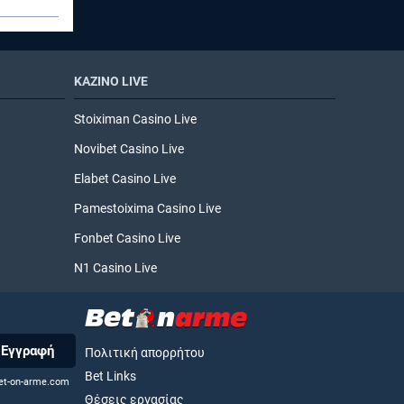
ΚΑΖΙΝΟ LIVE
Stoiximan Casino Live
Novibet Casino Live
Elabet Casino Live
Pamestoixima Casino Live
Fonbet Casino Live
N1 Casino Live
Εγγραφή
Πολιτική απορρήτου
Bet Links
et-on-arme.com
Θέσεις εργασίας