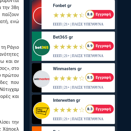
ράρονται
Fonbet gr
α την 38η
☆☆☆☆☆
★★★★★
 παίζουν
8.8
Εγγραφή
νατή, ενώ
ΕΕΕΠ | 21+ | ΠΑΙΞΕ ΥΠΕΥΘΥΝΑ
Bet365 gr
☆☆☆☆☆
★★★★★
8.9
Εγγραφή
 τη Ράγιο
ανότητες
ΕΕΕΠ | 21+ | ΠΑΙΞΕ ΥΠΕΥΘΥΝΑ
τω και αν
σος», στο
Winmasters gr
ου πρώτου
☆☆☆☆☆
★★★★★
8.5
Εγγραφή
άδες που
ΕΕΕΠ | 21+ | ΠΑΙΞΕ ΥΠΕΥΘΥΝΑ
 Νότιγχαμ
ορές και
Interwetten gr
☆☆☆☆☆
★★★★★
8.3
Εγγραφή
ΕΕΕΠ | 21+ | ΠΑΙΞΕ ΥΠΕΥΘΥΝΑ
λίσει την
ης Χάποελ