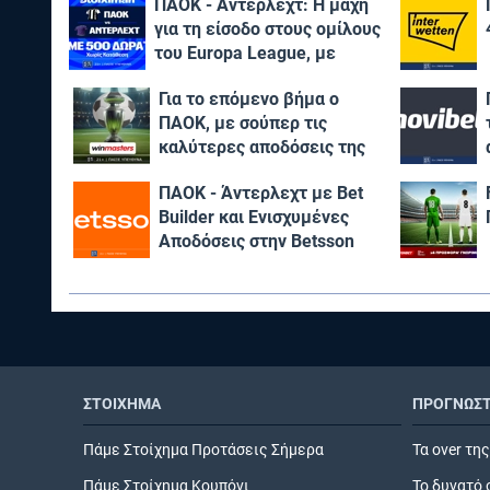
ΠΑΟΚ - Άντερλεχτ: Η μάχη
για τη είσοδο στους ομίλους
του Europa League, με
έπαθλο* ανταμοιβής στη
Για το επόμενο βήμα ο
Stoiximan! (6/8)
ΠΑΟΚ, με σούπερ τις
καλύτερες αποδόσεις της
winmasters! (6/8)
ΠΑΟΚ - Άντερλεχτ με Bet
Builder και Ενισχυμένες
Αποδόσεις στην Betsson
(6/8)
ΣΤΟΙΧΗΜΑ
ΠΡΟΓΝΩΣΤ
Πάμε Στοίχημα Προτάσεις Σήμερα
Τα over τη
Πάμε Στοίχημα Κουπόνι
Το δυνατό 