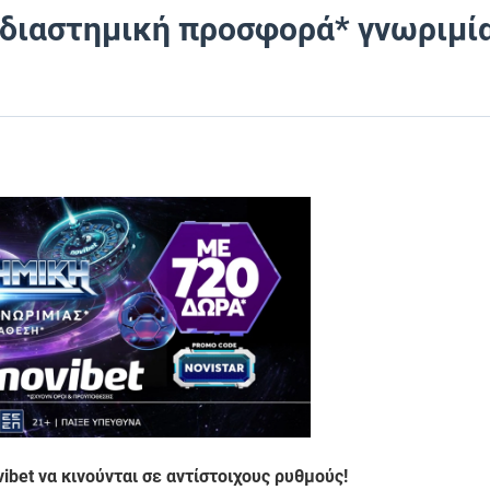
διαστημική προσφορά* γνωριμί
ibet να κινούνται σε αντίστοιχους ρυθμούς!