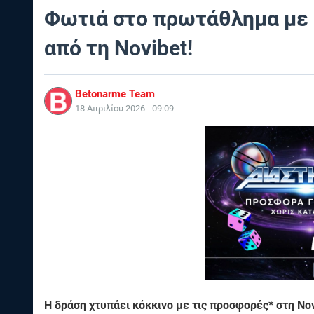
Φωτιά στο πρωτάθλημα με 
από τη Novibet!
Betonarme Team
18 Απριλίου 2026 - 09:09
Η δράση χτυπάει κόκκινο με τις προσφορές* στη Nov