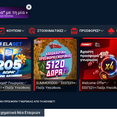
* με τη μία »
 ΠΑΙΞΕ ΥΠΕΥΘΥΝΑ
ΚΟΥΠΟΝΙ
ΣΤΟΙΧΗΜΑΤΙΚΕΣ
ΠΡΟΣΦΟΡΕΣ*
ορά* Γνωριμίας✅
SUMMER5000✅ ΕΕΕΠ|21+
Welcome Offer*✅
21+ Παίξε Υπεύθυνα
Παίξε Υπεύθυνα
ΕΕΕΠ|21+ Παίξε Υπεύθ
Η ΠΡΟΣΦΟΡΑ* ΓΝΩΡΙΜΙΑΣ ΑΠΟ ΤΗ NOVIBET!
ιχηματικά Νέα Εταιριών