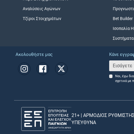
Αναλύσεις Αγώνων
Προγνωστι
Τζίροι Στοιχημάτων
Bet Builder
Ισοπαλία 
Συστήματα
Ακολουθήστε μας
Κάνε εγγραφ
Ναι, έχω δι
σχετικά με 
21+ | ΑΡΜΟΔΙΟΣ ΡΥΘΜΙΣΤΗΣ
ΥΠΕΥΘΥΝΑ