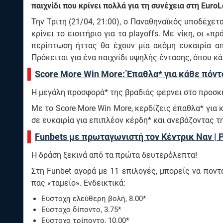
παιχνίδι που κρίνει πολλά για τη συνέχεια στη Euro
Την Τρίτη (21/04, 21:00), ο Παναθηναϊκός υποδέχετα
κρίνει το εισιτήριο για τα playoffs. Με νίκη, οι 
περίπτωση ήττας θα έχουν μία ακόμη ευκαιρία α
Πρόκειται για ένα παιχνίδι υψηλής έντασης, όπου κ
Score More Win More: Έπαθλα* για κάθε πόντ
Η μεγάλη προσφορά* της βραδιάς φέρνει στο προσκ
Με το Score More Win More, κερδίζεις έπαθλα* για
σε ευκαιρία για επιπλέον κέρδη* και ανεβάζοντας τ
Funbets με πρωταγωνιστή τον Κέντρικ Ναν | 
Η δράση ξεκινά από τα πρώτα δευτερόλεπτα!
Στη Funbet αγορά με 11 επιλογές, μπορείς να ποντ
πας «ταμείο». Ενδεικτικά:
Εύστοχη ελεύθερη βολή, 8.00*
Εύστοχο δίποντο, 3.75*
Εύστοχο τρίποντο, 10.00*