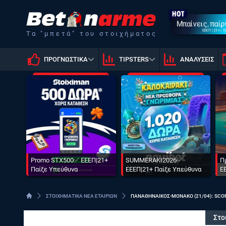
Μπαίνεις, παίρ
ΕΕΕΠ | 21+ |
Τα "μπετά" του στοιχήματος
ΠΡΟΓΝΩΣΤΙΚΑ
TIPSTERS
ΑΝΑΛΥΣΕΙΣ
Promo STX500✅ ΕΕΕΠ|21+
SUMMERAKI2026✅
Π
Παίξε Υπεύθυνα
ΕΕΕΠ|21+ Παίξε Υπεύθυνα
Ε
ΣΤΟΙΧΗΜΑΤΙΚΑ ΝΕΑ ΕΤΑΙΡΙΩΝ
ΠΑΝΑΘΗΝΑΙΚΟΣ-ΜΟΝΑΚΟ (21/04): SCOR
Στο