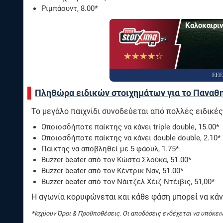
Ριμπάουντ, 8.00*
Καλοκαιρι
☆☆☆☆☆
★★★★★
ΕΕΕ
Πληθώρα ειδικών στοιχημάτων για το Παναθη
Το μεγάλο παιχνίδι συνοδεύεται από πολλές ειδικέ
Οποιοσδήποτε παίκτης να κάνει triple double, 15.00*
Οποιοσδήποτε παίκτης να κάνει double double, 2.10*
Παίκτης να αποβληθεί με 5 φάουλ, 1.75*
Buzzer beater από τον Κώστα Σλούκα, 51.00*
Buzzer beater από τον Κέντρικ Ναν, 51.00*
Buzzer beater από τον Νάιτζελ Χέιζ-Ντέιβις, 51,00*
Η αγωνία κορυφώνεται και κάθε φάση μπορεί να κάνε
*Ισχύουν Όροι & Προϋποθέσεις. Οι αποδόσεις ενδέχεται να υπόκειν