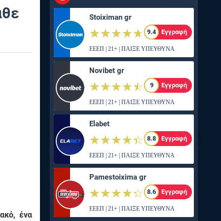
άθε
Stoiximan gr
☆☆☆☆☆
★★★★★
9.4
Εγγραφή
ΕΕΕΠ | 21+ | ΠΑΙΞΕ ΥΠΕΥΘΥΝΑ
Novibet gr
☆☆☆☆☆
★★★★★
9
Εγγραφή
ΕΕΕΠ | 21+ | ΠΑΙΞΕ ΥΠΕΥΘΥΝΑ
Elabet
☆☆☆☆☆
★★★★★
8.8
Εγγραφή
ΕΕΕΠ | 21+ | ΠΑΙΞΕ ΥΠΕΥΘΥΝΑ
Pamestoixima gr
☆☆☆☆☆
★★★★★
8.6
Εγγραφή
ΕΕΕΠ | 21+ | ΠΑΙΞΕ ΥΠΕΥΘΥΝΑ
ακό, ένα