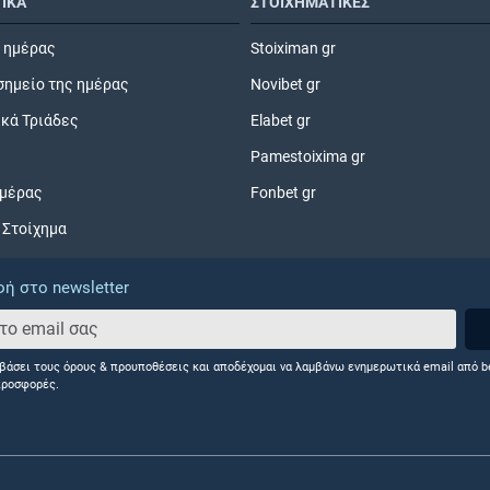
ΙΚΑ
ΣΤΟΙΧΗΜΑΤΙΚΕΣ
ς ημέρας
Stoiximan gr
σημείο της ημέρας
Novibet gr
κά Τριάδες
Elabet gr
Pamestoixima gr
Ημέρας
Fonbet gr
 Στοίχημα
ή στο newsletter
αβάσει τους όρους & προυποθέσεις και αποδέχομαι να λαμβάνω ενημερωτικά email από b
προσφορές.