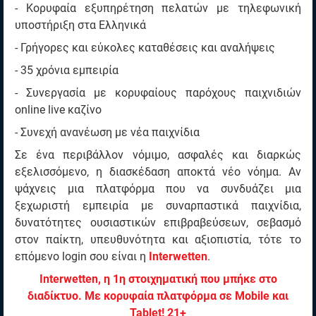
- Κορυφαία εξυπηρέτηση πελατών με τηλεφωνική
υποστήριξη στα Ελληνικά
- Γρήγορες και εύκολες καταθέσεις και αναλήψεις
- 35 χρόνια εμπειρία
- Συνεργασία με κορυφαίους παρόχους παιχνιδιών
online live καζίνο
- Συνεχή ανανέωση με νέα παιχνίδια
Σε ένα περιβάλλον νόμιμο, ασφαλές και διαρκώς
εξελισσόμενο, η διασκέδαση αποκτά νέο νόημα. Αν
ψάχνεις μια πλατφόρμα που να συνδυάζει μια
ξεχωριστή εμπειρία με συναρπαστικά παιχνίδια,
δυνατότητες ουσιαστικών επιβραβεύσεων, σεβασμό
στον παίκτη, υπευθυνότητα και αξιοπιστία, τότε το
επόμενο login σου είναι η
Interwetten
.
Interwetten, η 1η στοιχηματική που μπήκε στο
διαδίκτυο. Με κορυφαία πλατφόρμα σε Mobile και
Tablet! 21+