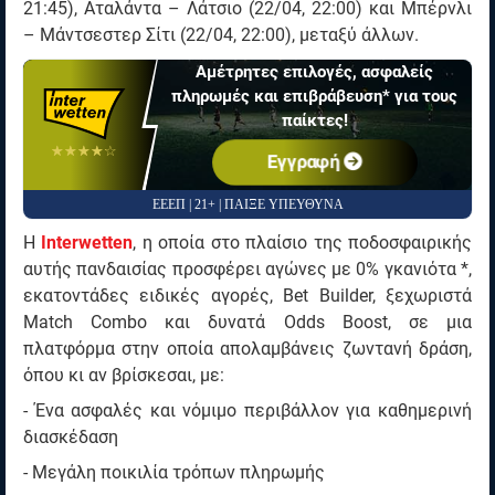
21:45), Αταλάντα – Λάτσιο (22/04, 22:00) και Μπέρνλι
– Μάντσεστερ Σίτι (22/04, 22:00), μεταξύ άλλων.
Αμέτρητες επιλογές, ασφαλείς
πληρωμές και επιβράβευση* για τους
παίκτες!
☆☆☆☆☆
★★★★★
Εγγραφή
ΕΕΕΠ | 21+ | ΠΑΙΞΕ ΥΠΕΥΘΥΝΑ
Η
Interwetten
, η οποία στο πλαίσιο της ποδοσφαιρικής
αυτής πανδαισίας προσφέρει αγώνες με 0% γκανιότα *,
εκατοντάδες ειδικές αγορές, Bet Builder, ξεχωριστά
Match Combo και δυνατά Odds Boost, σε μια
πλατφόρμα στην οποία απολαμβάνεις ζωντανή δράση,
όπου κι αν βρίσκεσαι, με:
- Ένα ασφαλές και νόμιμο περιβάλλον για καθημερινή
διασκέδαση
- Μεγάλη ποικιλία τρόπων πληρωμής