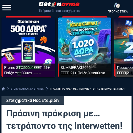
Τα "μπετά" του στοιχήματος
ΠΡΟΓΝΩΣΤΙΚΑ
Promo STX500✅ ΕΕΕΠ|21+
SUMMERAKI2026✅
Προσφορ
Παίξε Υπεύθυνα
ΕΕΕΠ|21+ Παίξε Υπεύθυνα
ΕΕΕΠ|21+
ΣΤΟΙΧΗΜΑΤΙΚΑ ΝΕΑ ΕΤΑΙΡΙΩΝ
ΠΡΑΣΙΝΗ ΠΡΟΚΡΙΣΗ ΜΕ… ΤΕΤΡΑΠΟΝΤΟ ΤΗΣ INTERWETTEN! (21/4)
Στοιχηματικά Νέα Εταιριών
Πράσινη πρόκριση με…
τετράποντο της Interwetten!