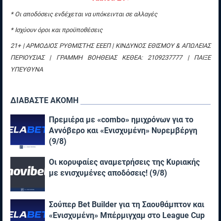
* Οι αποδόσεις ενδέχεται να υπόκεινται σε αλλαγές
* Ισχύουν όροι και προϋποθέσεις
21+ | ΑΡΜΟΔΙΟΣ ΡΥΘΜΙΣΤΗΣ ΕΕΕΠ | ΚΙΝΔΥΝΟΣ ΕΘΙΣΜΟΥ & ΑΠΩΛΕΙΑΣ
ΠΕΡΙΟΥΣΙΑΣ | ΓΡΑΜΜΗ ΒΟΗΘΕΙΑΣ ΚΕΘΕΑ: 2109237777 | ΠΑΙΞΕ
ΥΠΕΥΘΥΝΑ
ΔΙΑΒΑΣΤΕ ΑΚΟΜΗ
Πρεμιέρα με «combo» ημιχρόνων για το
Αννόβερο και «Ενισχυμένη» Νυρεμβέργη
(9/8)
Oι κορυφαίες αναμετρήσεις της Κυριακής
με ενισχυμένες αποδόσεις! (9/8)
Σούπερ Bet Builder για τη Σαουθάμπτον και
«Ενισχυμένη» Μπέρμιγχαμ στο League Cup