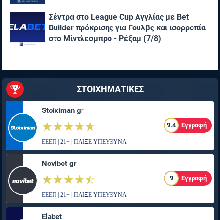
Σέντρα στο League Cup Αγγλίας με Bet
Builder πρόκρισης για Γουλβς και ισορροπία
στο Μίντλεσμπρο - Ρέξαμ (7/8)
ΣΤΟΙΧΗΜΑΤΙΚΕΣ
Stoiximan gr
☆☆☆☆☆
★★★★★
9.4
Εγγραφή
ΕΕΕΠ | 21+ | ΠΑΙΞΕ ΥΠΕΥΘΥΝΑ
Novibet gr
☆☆☆☆☆
★★★★★
9
Εγγραφή
ΕΕΕΠ | 21+ | ΠΑΙΞΕ ΥΠΕΥΘΥΝΑ
Elabet