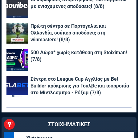
με ενισχυμένες αποδόσεις! (8/8)
Πρώτη σέντρα σε Πορτογαλία και
Ολλανδία, σούπερ αποδόσεις στη
winmasters! (8/8)
500 Δώρα* χωρίς κατάθεση στη Stoiximan!
(7/8)
Σέντρα στο League Cup Αγγλίας με Bet
Builder πρόκρισης για Γουλβς και ισορροπία
στο Μίντλεσμπρο - Ρέξαμ (7/8)
ΣΤΟΙΧΗΜΑΤΙΚΕΣ
Stoiximan gr