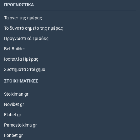
ΠΡΟΓΝΩΣΤΙΚΑ
Τα over της ημέρας
Το δυνατό σημείο της ημέρας
Προγνωστικά Τριάδες
Bet Builder
Ισοπαλία Ημέρας
Συστήματα Στοίχημα
ΣΤΟΙΧΗΜΑΤΙΚΕΣ
Stoiximan gr
Novibet gr
Elabet gr
Pamestoixima gr
Fonbet gr