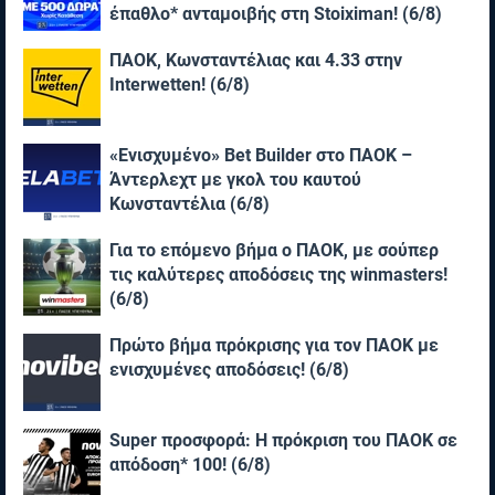
έπαθλο* ανταμοιβής στη Stoiximan! (6/8)
ΠΑΟΚ, Κωνσταντέλιας και 4.33 στην
Interwetten! (6/8)
«Ενισχυμένο» Bet Builder στο ΠΑΟΚ –
Άντερλεχτ με γκολ του καυτού
Κωνσταντέλια (6/8)
Για το επόμενο βήμα ο ΠΑΟΚ, με σούπερ
τις καλύτερες αποδόσεις της winmasters!
(6/8)
Πρώτο βήμα πρόκρισης για τον ΠΑΟΚ με
ενισχυμένες αποδόσεις! (6/8)
Super προσφορά: Η πρόκριση του ΠΑΟΚ σε
απόδοση* 100! (6/8)