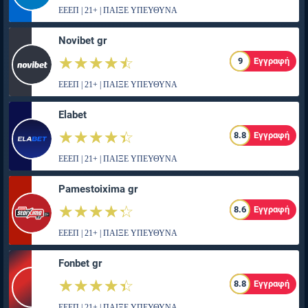
ΕΕΕΠ | 21+ | ΠΑΙΞΕ ΥΠΕΥΘΥΝΑ
Novibet gr
☆☆☆☆☆
★★★★★
9
Εγγραφή
ΕΕΕΠ | 21+ | ΠΑΙΞΕ ΥΠΕΥΘΥΝΑ
Elabet
☆☆☆☆☆
★★★★★
8.8
Εγγραφή
ΕΕΕΠ | 21+ | ΠΑΙΞΕ ΥΠΕΥΘΥΝΑ
Pamestoixima gr
☆☆☆☆☆
★★★★★
8.6
Εγγραφή
ΕΕΕΠ | 21+ | ΠΑΙΞΕ ΥΠΕΥΘΥΝΑ
Fonbet gr
☆☆☆☆☆
★★★★★
8.8
Εγγραφή
ΕΕΕΠ | 21+ | ΠΑΙΞΕ ΥΠΕΥΘΥΝΑ