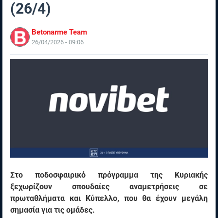
(26/4)
Betonarme Team
26/04/2026 - 09:06
Στο ποδοσφαιρικό πρόγραμμα της Κυριακής
ξεχωρίζουν σπουδαίες αναμετρήσεις σε
πρωταθλήματα και Κύπελλο, που θα έχουν μεγάλη
σημασία για τις ομάδες.