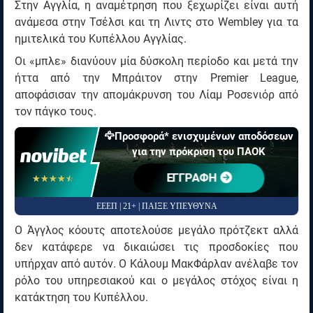
Στην Αγγλία, η αναμέτρηση που ξεχωρίζει είναι αυτή
ανάμεσα στην Τσέλσι και τη Λιντς στο Wembley για τα
ημιτελικά του Κυπέλλου Αγγλίας.
Οι «μπλε» διανύουν μία δύσκολη περίοδο και μετά την
ήττα από την Μπράιτον στην Premier League,
αποφάσισαν την απομάκρυνση του Λίαμ Ροσενιόρ από
τον πάγκο τους.
🦅Προσφορά* ενισχυμένων αποδόσεων
για την πρόκριση του ΠΑΟΚ
ΕΓΓΡΑΦΗ
☆☆☆☆☆
★★★★★
ΕΕΕΠ | 21+ | ΠΑΙΞΕ ΥΠΕΥΘΥΝΑ
Ο Άγγλος κόουτς αποτελούσε μεγάλο πρότζεκτ αλλά
δεν κατάφερε να δικαιώσει τις προσδοκίες που
υπήρχαν από αυτόν. Ο Κάλουμ ΜακΦάρλαν ανέλαβε τον
ρόλο του υπηρεσιακού και ο μεγάλος στόχος είναι η
κατάκτηση του Κυπέλλου.