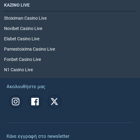
ΚΑΖΙΝΟ LIVE
Stoiximan Casino Live
Novibet Casino Live
Elabet Casino Live
Pamestoixima Casino Live
Fonbet Casino Live
N1 Casino Live
Ακολουθήστε μας
Κάνε εγγραφή στο newsletter