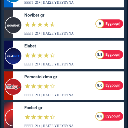
ΕΕΕΠ | 21+ | ΠΑΙΞΕ ΥΠΕΥΘΥΝΑ
Novibet gr
☆☆☆☆☆
★★★★★
9
Εγγραφή
ΕΕΕΠ | 21+ | ΠΑΙΞΕ ΥΠΕΥΘΥΝΑ
Elabet
☆☆☆☆☆
★★★★★
8.8
Εγγραφή
ΕΕΕΠ | 21+ | ΠΑΙΞΕ ΥΠΕΥΘΥΝΑ
Pamestoixima gr
☆☆☆☆☆
★★★★★
8.6
Εγγραφή
ΕΕΕΠ | 21+ | ΠΑΙΞΕ ΥΠΕΥΘΥΝΑ
Fonbet gr
☆☆☆☆☆
★★★★★
8.8
Εγγραφή
ΕΕΕΠ | 21+ | ΠΑΙΞΕ ΥΠΕΥΘΥΝΑ