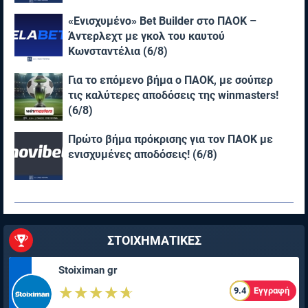
«Ενισχυμένο» Bet Builder στο ΠΑΟΚ –
Άντερλεχτ με γκολ του καυτού
Κωνσταντέλια (6/8)
Για το επόμενο βήμα ο ΠΑΟΚ, με σούπερ
τις καλύτερες αποδόσεις της winmasters!
(6/8)
Πρώτο βήμα πρόκρισης για τον ΠΑΟΚ με
ενισχυμένες αποδόσεις! (6/8)
ΣΤΟΙΧΗΜΑΤΙΚΕΣ
Stoiximan gr
☆☆☆☆☆
★★★★★
9.4
Εγγραφή