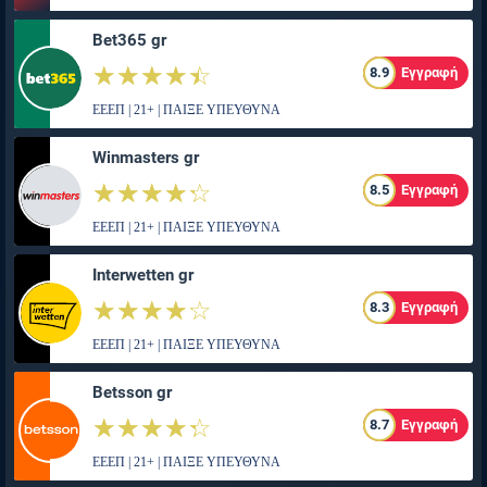
Bet365 gr
☆☆☆☆☆
★★★★★
8.9
Εγγραφή
ΕΕΕΠ | 21+ | ΠΑΙΞΕ ΥΠΕΥΘΥΝΑ
Winmasters gr
☆☆☆☆☆
★★★★★
8.5
Εγγραφή
ΕΕΕΠ | 21+ | ΠΑΙΞΕ ΥΠΕΥΘΥΝΑ
Interwetten gr
☆☆☆☆☆
★★★★★
8.3
Εγγραφή
ΕΕΕΠ | 21+ | ΠΑΙΞΕ ΥΠΕΥΘΥΝΑ
Betsson gr
☆☆☆☆☆
★★★★★
8.7
Εγγραφή
ΕΕΕΠ | 21+ | ΠΑΙΞΕ ΥΠΕΥΘΥΝΑ