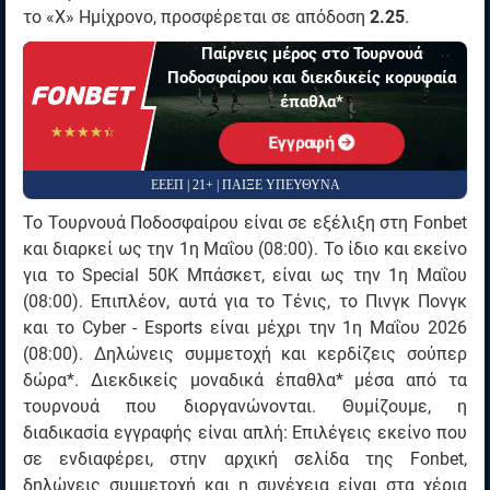
το «Χ» Ημίχρονο, προσφέρεται σε απόδοση
2.25
.
Παίρνεις μέρος στο Τουρνουά
Ποδοσφαίρου και διεκδικείς κορυφαία
έπαθλα*
☆☆☆☆☆
★★★★★
Εγγραφή
ΕΕΕΠ | 21+ | ΠΑΙΞΕ ΥΠΕΥΘΥΝΑ
Το Τουρνουά Ποδοσφαίρου είναι σε εξέλιξη στη Fonbet
και διαρκεί ως την 1η Μαΐου (08:00). Το ίδιο και εκείνο
για το Special 50K Μπάσκετ, είναι ως την 1η Μαΐου
(08:00). Επιπλέον, αυτά για το Τένις, το Πινγκ Πονγκ
και το Cyber - Esports είναι μέχρι την 1η Μαΐου 2026
(08:00). Δηλώνεις συμμετοχή και κερδίζεις σούπερ
δώρα*. Διεκδικείς μοναδικά έπαθλα* μέσα από τα
τουρνουά που διοργανώνονται. Θυμίζουμε, η
διαδικασία εγγραφής είναι απλή: Επιλέγεις εκείνο που
σε ενδιαφέρει, στην αρχική σελίδα της Fonbet,
δηλώνεις συμμετοχή και η συνέχεια είναι στα χέρια