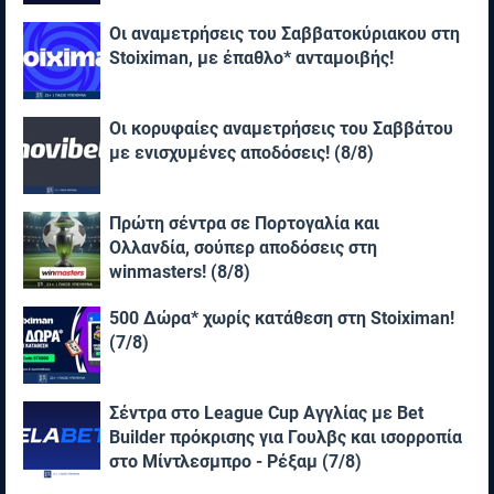
Οι αναμετρήσεις του Σαββατοκύριακου στη
Stoiximan, με έπαθλο* ανταμοιβής!
Oι κορυφαίες αναμετρήσεις του Σαββάτου
με ενισχυμένες αποδόσεις! (8/8)
Πρώτη σέντρα σε Πορτογαλία και
Ολλανδία, σούπερ αποδόσεις στη
winmasters! (8/8)
500 Δώρα* χωρίς κατάθεση στη Stoiximan!
(7/8)
Σέντρα στο League Cup Αγγλίας με Bet
Builder πρόκρισης για Γουλβς και ισορροπία
στο Μίντλεσμπρο - Ρέξαμ (7/8)