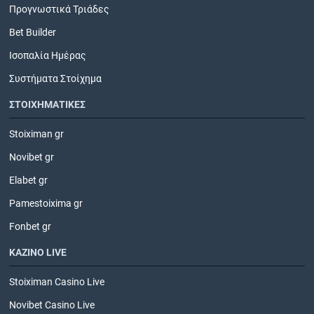
Προγνωστικά Τριάδες
Bet Builder
Ισοπαλία Ημέρας
Συστήματα Στοίχημα
ΣΤΟΙΧΗΜΑΤΙΚΕΣ
Stoiximan gr
Novibet gr
Elabet gr
Pamestoixima gr
Fonbet gr
ΚΑΖΙΝΟ LIVE
Stoiximan Casino Live
Novibet Casino Live