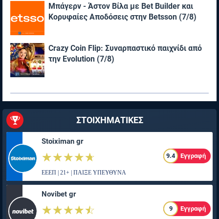
Μπάγερν - Άστον Βίλα με Bet Builder και
Κορυφαίες Αποδόσεις στην Betsson (7/8)
Crazy Coin Flip: Συναρπαστικό παιχνίδι από
την Evolution (7/8)
ΣΤΟΙΧΗΜΑΤΙΚΕΣ
Stoiximan gr
☆☆☆☆☆
★★★★★
9.4
Εγγραφή
ΕΕΕΠ | 21+ | ΠΑΙΞΕ ΥΠΕΥΘΥΝΑ
Novibet gr
☆☆☆☆☆
★★★★★
9
Εγγραφή