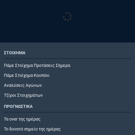
ΣΤΟΙΧΗΜΑ
Πάμε Στοίχημα Προτάσεις Σήμερα
Πάμε Στοίχημα Κουπόνι
Αναλύσεις Αγώνων
Τζίροι Στοιχημάτων
ΠΡΟΓΝΩΣΤΙΚΑ
Τα over της ημέρας
Το δυνατό σημείο της ημέρας