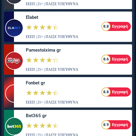
ΕΕΕΠ | 21+ | ΠΑΙΞΕ ΥΠΕΥΘΥΝΑ
Elabet
☆☆☆☆☆
★★★★★
8.8
Εγγραφή
ΕΕΕΠ | 21+ | ΠΑΙΞΕ ΥΠΕΥΘΥΝΑ
Pamestoixima gr
☆☆☆☆☆
★★★★★
8.6
Εγγραφή
ΕΕΕΠ | 21+ | ΠΑΙΞΕ ΥΠΕΥΘΥΝΑ
Fonbet gr
☆☆☆☆☆
★★★★★
8.8
Εγγραφή
ΕΕΕΠ | 21+ | ΠΑΙΞΕ ΥΠΕΥΘΥΝΑ
Bet365 gr
☆☆☆☆☆
★★★★★
8.9
Εγγραφή
ΕΕΕΠ | 21+ | ΠΑΙΞΕ ΥΠΕΥΘΥΝΑ