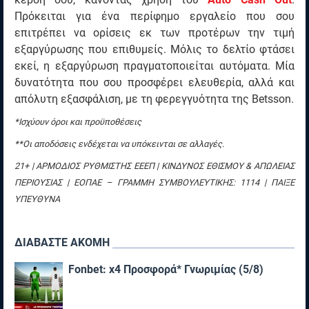
Πρόκειται για ένα περίφημο εργαλείο που σου
επιτρέπει να ορίσεις εκ των προτέρων την τιμή
εξαργύρωσης που επιθυμείς. Μόλις το δελτίο φτάσει
εκεί, η εξαργύρωση πραγματοποιείται αυτόματα. Μία
δυνατότητα που σου προσφέρει ελευθερία, αλλά και
απόλυτη εξασφάλιση, με τη φερεγγυότητα της Betsson.
*Ισχύουν όροι και προϋποθέσεις
**Οι αποδόσεις ενδέχεται να υπόκεινται σε αλλαγές.
21+ | ΑΡΜΟΔΙΟΣ ΡΥΘΜΙΣΤΗΣ ΕΕΕΠ | ΚΙΝΔΥΝΟΣ ΕΘΙΣΜΟΥ & ΑΠΩΛΕΙΑΣ
ΠΕΡΙΟΥΣΙΑΣ | ΕΟΠΑΕ – ΓΡΑΜΜΗ ΣΥΜΒΟΥΛΕΥΤΙΚΗΣ: 1114 | ΠΑΙΞΕ
ΥΠΕΥΘΥΝΑ
ΔΙΑΒΑΣΤΕ ΑΚΟΜΗ
Fonbet: x4 Προσφορά* Γνωριμίας (5/8)