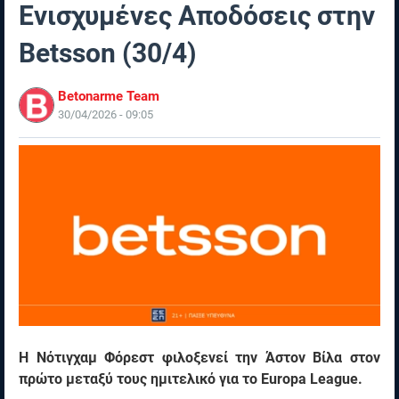
Ενισχυμένες Αποδόσεις στην
Betsson (30/4)
Betonarme Team
30/04/2026 - 09:05
Η Νότιγχαμ Φόρεστ φιλοξενεί την Άστον Βίλα στον
πρώτο μεταξύ τους ημιτελικό για το Europa League.