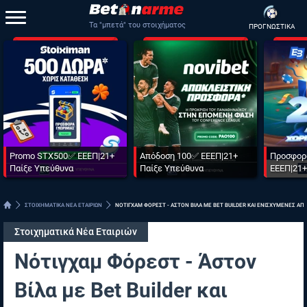
Τα "μπετά" του στοιχήματος
ΠΡΟΓΝΩΣΤΙΚΑ
Promo STX500✅ ΕΕΕΠ|21+
Απόδοση 100✅ ΕΕΕΠ|21+
Προσφορ
Παίξε Υπεύθυνα
Παίξε Υπεύθυνα
ΕΕΕΠ|21+
ΣΤΟΙΧΗΜΑΤΙΚΑ ΝΕΑ ΕΤΑΙΡΙΩΝ
ΝΟΤΙΓΧΑΜ ΦΟΡΕΣΤ - ΑΣΤΟΝ ΒΙΛΑ ΜΕ BET BUILDER ΚΑΙ ΕΝΙΣΧΥΜΕΝΕΣ ΑΠ
Στοιχηματικά Νέα Εταιριών
Νότιγχαμ Φόρεστ - Άστον
Βίλα με Bet Builder και