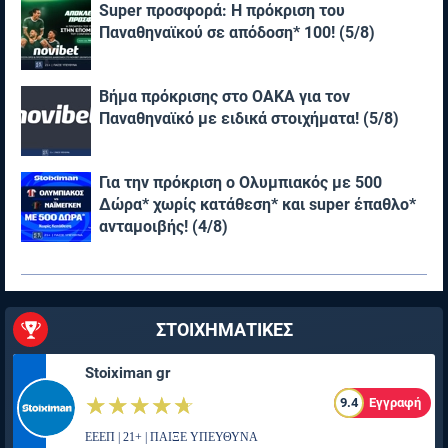
Super προσφορά: Η πρόκριση του
Παναθηναϊκού σε απόδοση* 100! (5/8)
Βήμα πρόκρισης στο ΟΑΚΑ για τον
Παναθηναϊκό με ειδικά στοιχήματα! (5/8)
Για την πρόκριση ο Ολυμπιακός με 500
Δώρα* χωρίς κατάθεση* και super έπαθλο*
ανταμοιβής! (4/8)
ΣΤΟΙΧΗΜΑΤΙΚΕΣ
Stoiximan gr
☆☆☆☆☆
★★★★★
9.4
Εγγραφή
ΕΕΕΠ | 21+ | ΠΑΙΞΕ ΥΠΕΥΘΥΝΑ