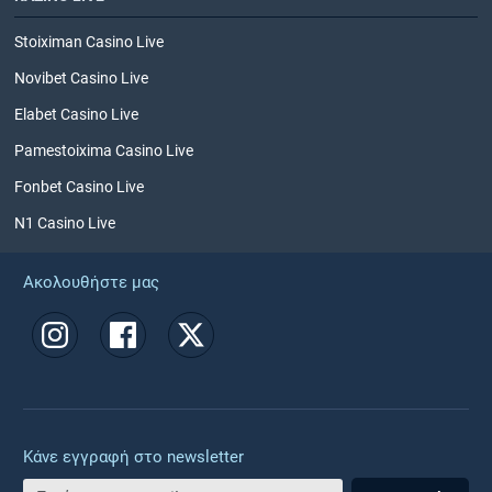
Stoiximan Casino Live
Novibet Casino Live
Elabet Casino Live
Pamestoixima Casino Live
Fonbet Casino Live
N1 Casino Live
Ακολουθήστε μας
Κάνε εγγραφή στο newsletter