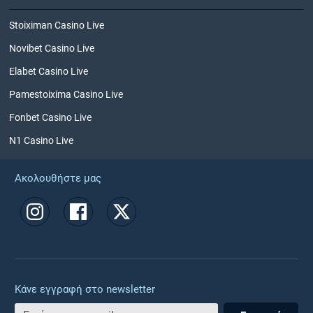
Stoiximan Casino Live
Novibet Casino Live
Elabet Casino Live
Pamestoixima Casino Live
Fonbet Casino Live
N1 Casino Live
Ακολουθήστε μας
Κάνε εγγραφή στο newsletter