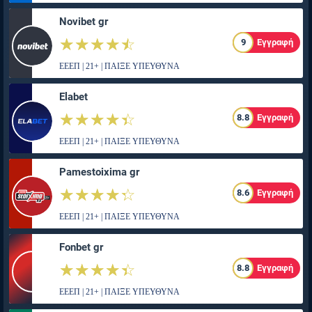
Novibet gr
☆☆☆☆☆
★★★★★
9
Εγγραφή
ΕΕΕΠ | 21+ | ΠΑΙΞΕ ΥΠΕΥΘΥΝΑ
Elabet
☆☆☆☆☆
★★★★★
8.8
Εγγραφή
ΕΕΕΠ | 21+ | ΠΑΙΞΕ ΥΠΕΥΘΥΝΑ
Pamestoixima gr
☆☆☆☆☆
★★★★★
8.6
Εγγραφή
ΕΕΕΠ | 21+ | ΠΑΙΞΕ ΥΠΕΥΘΥΝΑ
Fonbet gr
☆☆☆☆☆
★★★★★
8.8
Εγγραφή
ΕΕΕΠ | 21+ | ΠΑΙΞΕ ΥΠΕΥΘΥΝΑ