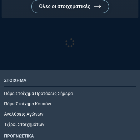
Όλες οι στοιχηματικές
ΣΤΟΙΧΗΜΑ
Πάμε Στοίχημα Προτάσεις Σήμερα
Πάμε Στοίχημα Κουπόνι
Αναλύσεις Αγώνων
Τζίροι Στοιχημάτων
ΠΡΟΓΝΩΣΤΙΚΑ