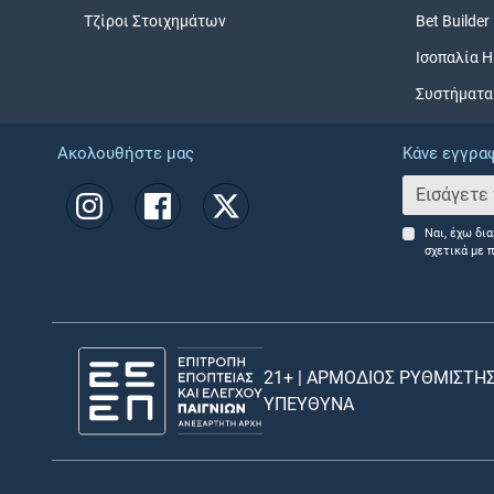
Τζίροι Στοιχημάτων
Bet Builder
Ισοπαλία 
Συστήματα
Ακολουθήστε μας
Κάνε εγγραφ
Ναι, έχω δι
σχετικά με 
21+ | ΑΡΜΟΔΙΟΣ ΡΥΘΜΙΣΤΗΣ
ΥΠΕΥΘΥΝΑ