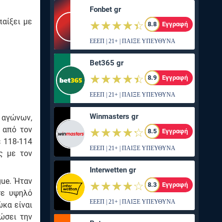
Fonbet gr
παίξει με
☆☆☆☆☆
★★★★★
8.8
Εγγραφή
ΕΕΕΠ | 21+ | ΠΑΙΞΕ ΥΠΕΥΘΥΝΑ
Bet365 gr
☆☆☆☆☆
★★★★★
8.9
Εγγραφή
ΕΕΕΠ | 21+ | ΠΑΙΞΕ ΥΠΕΥΘΥΝΑ
Winmasters gr
 αγώνων,
 από τον
☆☆☆☆☆
★★★★★
8.5
Εγγραφή
ε 118-114
ΕΕΕΠ | 21+ | ΠΑΙΞΕ ΥΠΕΥΘΥΝΑ
ς με τον
Interwetten gr
gue. Ήταν
☆☆☆☆☆
★★★★★
8.3
Εγγραφή
σε υψηλό
ΕΕΕΠ | 21+ | ΠΑΙΞΕ ΥΠΕΥΘΥΝΑ
ώκα είναι
ώσει την