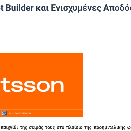
 Builder και Ενισχυμένες Αποδό
παιχνίδι της σειράς τους στο πλαίσιο της προημιτελικής 