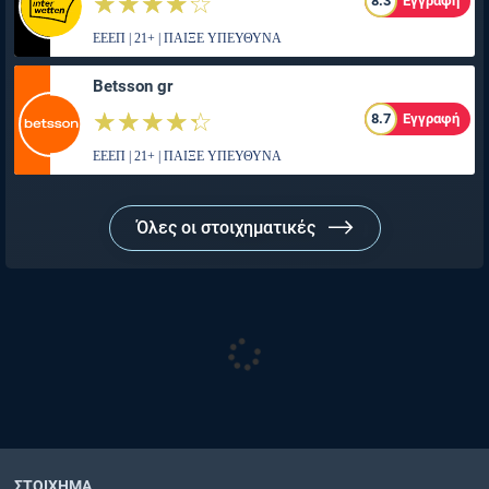
☆☆☆☆☆
★★★★★
8.3
Εγγραφή
ΕΕΕΠ | 21+ | ΠΑΙΞΕ ΥΠΕΥΘΥΝΑ
Betsson gr
☆☆☆☆☆
★★★★★
8.7
Εγγραφή
ΕΕΕΠ | 21+ | ΠΑΙΞΕ ΥΠΕΥΘΥΝΑ
Όλες οι στοιχηματικές
ΣΤΟΙΧΗΜΑ