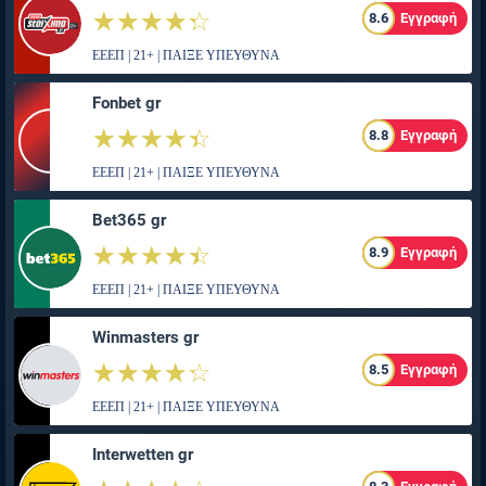
☆☆☆☆☆
★★★★★
8.6
Εγγραφή
ΕΕΕΠ | 21+ | ΠΑΙΞΕ ΥΠΕΥΘΥΝΑ
Fonbet gr
☆☆☆☆☆
★★★★★
8.8
Εγγραφή
ΕΕΕΠ | 21+ | ΠΑΙΞΕ ΥΠΕΥΘΥΝΑ
Bet365 gr
☆☆☆☆☆
★★★★★
8.9
Εγγραφή
ΕΕΕΠ | 21+ | ΠΑΙΞΕ ΥΠΕΥΘΥΝΑ
Winmasters gr
☆☆☆☆☆
★★★★★
8.5
Εγγραφή
ΕΕΕΠ | 21+ | ΠΑΙΞΕ ΥΠΕΥΘΥΝΑ
Interwetten gr