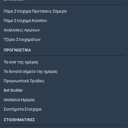
Πάμε Στοίχημα Προτάσεις Σήμερα
Πάμε Στοίχημα Κουπόνι
Αναλύσεις Αγώνων
Τζίροι Στοιχημάτων
ΠΡΟΓΝΩΣΤΙΚΑ
Τα over της ημέρας
Το δυνατό σημείο της ημέρας
Προγνωστικά Τριάδες
Bet Builder
Ισοπαλία Ημέρας
Συστήματα Στοίχημα
ΣΤΟΙΧΗΜΑΤΙΚΕΣ