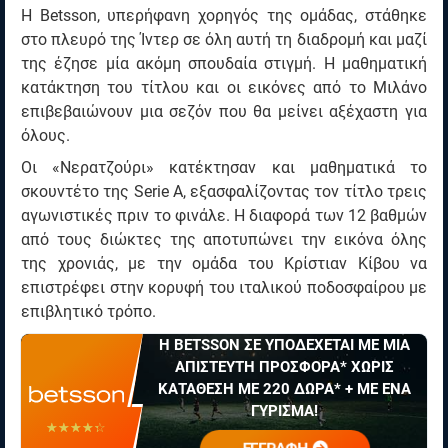
Η Betsson, υπερήφανη χορηγός της ομάδας, στάθηκε
στο πλευρό της Ίντερ σε όλη αυτή τη διαδρομή και μαζί
της έζησε μία ακόμη σπουδαία στιγμή. Η μαθηματική
κατάκτηση του τίτλου και οι εικόνες από το Μιλάνο
επιβεβαιώνουν μια σεζόν που θα μείνει αξέχαστη για
όλους.
Οι «Νερατζούρι» κατέκτησαν και μαθηματικά το
σκουντέτο της Serie A, εξασφαλίζοντας τον τίτλο τρεις
αγωνιστικές πριν το φινάλε. Η διαφορά των 12 βαθμών
από τους διώκτες της αποτυπώνει την εικόνα όλης
της χρονιάς, με την ομάδα του Κρίστιαν Κίβου να
επιστρέφει στην κορυφή του ιταλικού ποδοσφαίρου με
επιβλητικό τρόπο.
Η BETSSON ΣΕ ΥΠΟΔΕΧΕΤΑΙ ΜΕ ΜΙΑ
ΑΠΙΣΤΕΥΤΗ ΠΡΟΣΦΟΡΑ* ΧΩΡΙΣ
ΚΑΤΑΘΕΣΗ ΜΕ 220 ΔΩΡΑ* + ΜΕ ΕΝΑ
ΓΥΡΙΣΜΑ!
☆☆☆☆☆
★★★★★