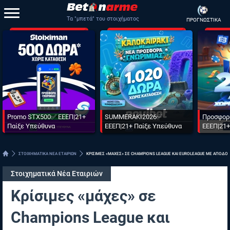
Τα "μπετά" του στοιχήματος
ΠΡΟΓΝΩΣΤΙΚΑ
Promo STX500✅ ΕΕΕΠ|21+
SUMMERAKI2026✅
Προσφορ
Παίξε Υπεύθυνα
ΕΕΕΠ|21+ Παίξε Υπεύθυνα
ΕΕΕΠ|21+
ΣΤΟΙΧΗΜΑΤΙΚΑ ΝΕΑ ΕΤΑΙΡΙΩΝ
ΚΡΙΣΙΜΕΣ «ΜΑΧΕΣ» ΣΕ CHAMPIONS LEAGUE ΚΑΙ EUROLEAGUE ΜΕ ΑΠΟΔΟΣ
Στοιχηματικά Νέα Εταιριών
Κρίσιμες «μάχες» σε
Champions League και