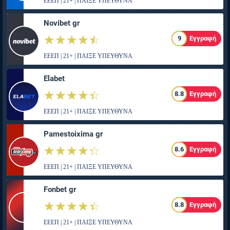
ΕΕΕΠ | 21+ | ΠΑΙΞΕ ΥΠΕΥΘΥΝΑ
Novibet gr
☆☆☆☆☆
★★★★★
9
Εγγραφή
ΕΕΕΠ | 21+ | ΠΑΙΞΕ ΥΠΕΥΘΥΝΑ
Elabet
☆☆☆☆☆
★★★★★
8.8
Εγγραφή
ΕΕΕΠ | 21+ | ΠΑΙΞΕ ΥΠΕΥΘΥΝΑ
Pamestoixima gr
☆☆☆☆☆
★★★★★
8.6
Εγγραφή
ΕΕΕΠ | 21+ | ΠΑΙΞΕ ΥΠΕΥΘΥΝΑ
Fonbet gr
☆☆☆☆☆
★★★★★
8.8
Εγγραφή
ΕΕΕΠ | 21+ | ΠΑΙΞΕ ΥΠΕΥΘΥΝΑ