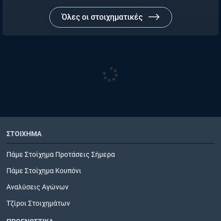
Όλες οι στοιχηματικές
ΣΤΟΙΧΗΜΑ
Πάμε Στοίχημα Προτάσεις Σήμερα
Πάμε Στοίχημα Κουπόνι
Αναλύσεις Αγώνων
Τζίροι Στοιχημάτων