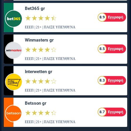
Bet365 gr
☆☆☆☆☆
★★★★★
8.9
Εγγραφή
ΕΕΕΠ | 21+ | ΠΑΙΞΕ ΥΠΕΥΘΥΝΑ
Winmasters gr
☆☆☆☆☆
★★★★★
8.5
Εγγραφή
ΕΕΕΠ | 21+ | ΠΑΙΞΕ ΥΠΕΥΘΥΝΑ
Interwetten gr
☆☆☆☆☆
★★★★★
8.3
Εγγραφή
ΕΕΕΠ | 21+ | ΠΑΙΞΕ ΥΠΕΥΘΥΝΑ
Betsson gr
☆☆☆☆☆
★★★★★
8.7
Εγγραφή
ΕΕΕΠ | 21+ | ΠΑΙΞΕ ΥΠΕΥΘΥΝΑ