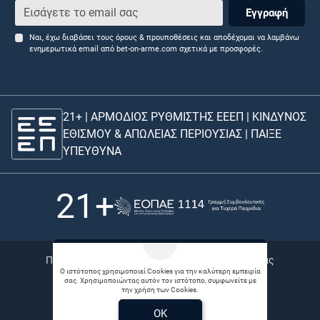
Εγγραφή
Ναι, έχω διαβάσει τους όρους & προυποθέσεις και αποδέχομαι να λαμβάνω
ενημερωτικά email από bet-on-arme.com σχετικά με προσφορές.
21+ | ΑΡΜΟΔΙΟΣ ΡΥΘΜΙΣΤΗΣ ΕΕΕΠ | ΚΙΝΔΥΝΟΣ
ΕΘΙΣΜΟΥ & ΑΠΩΛΕΙΑΣ ΠΕΡΙΟΥΣΙΑΣ |
ΠΑΙΞΕ
ΥΠΕΥΘΥΝΑ
21+
Πολιτική απορρήτου |
Bet Links |
Θέσεις εργασίας
Ο ιστότοπος χρησιμοποιεί Cookies για την καλύτερη εμπειρία
σας. Χρησιμοποιώντας αυτόν τον ιστότοπο, συμφωνείτε με
© 2026 Betonarme
την χρήση των Cookies.
Developed by
Digital Winners
OK