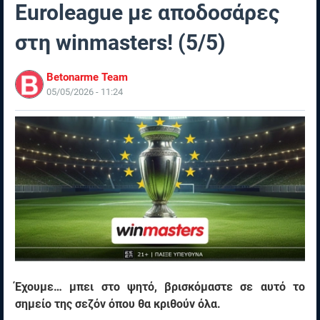
Euroleague με αποδοσάρες
στη winmasters! (5/5)
Betonarme Team
05/05/2026 - 11:24
Έχουμε… μπει στο ψητό, βρισκόμαστε σε αυτό το
σημείο της σεζόν όπου θα κριθούν όλα.