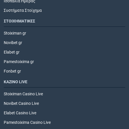
Ισοπαλία Ημέρας
Συστήματα Στοίχημα
ΣΤΟΙΧΗΜΑΤΙΚΕΣ
Stoiximan gr
Novibet gr
Elabet gr
Pamestoixima gr
Fonbet gr
ΚΑΖΙΝΟ LIVE
Stoiximan Casino Live
Novibet Casino Live
Elabet Casino Live
Pamestoixima Casino Live