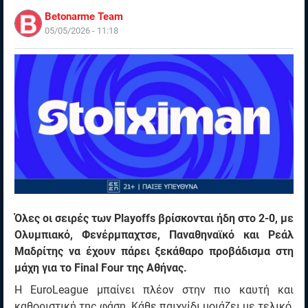
Betonarme Team
05/05/2026 - 11:18
Όλες οι σειρές των Playoffs βρίσκονται ήδη στο 2-0, με
Ολυμπιακό, Φενέρμπαχτσε, Παναθηναϊκό και Ρεάλ
Μαδρίτης να έχουν πάρει ξεκάθαρο προβάδισμα στη
μάχη για το Final Four της Αθήνας.
Η EuroLeague μπαίνει πλέον στην πιο καυτή και
καθοριστική της φάση. Κάθε παιχνίδι μοιάζει με τελικό,