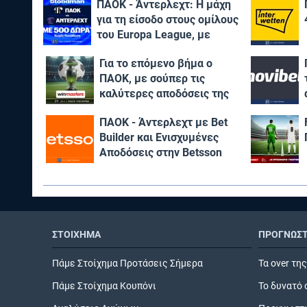
ΠΑΟΚ - Άντερλεχτ: Η μάχη
για τη είσοδο στους ομίλους
του Europa League, με
έπαθλο* ανταμοιβής στη
Για το επόμενο βήμα ο
Stoiximan! (6/8)
ΠΑΟΚ, με σούπερ τις
καλύτερες αποδόσεις της
winmasters! (6/8)
ΠΑΟΚ - Άντερλεχτ με Bet
Builder και Ενισχυμένες
Αποδόσεις στην Betsson
(6/8)
ΣΤΟΙΧΗΜΑ
ΠΡΟΓΝΩΣΤ
Πάμε Στοίχημα Προτάσεις Σήμερα
Τα over τη
Πάμε Στοίχημα Κουπόνι
Το δυνατό 