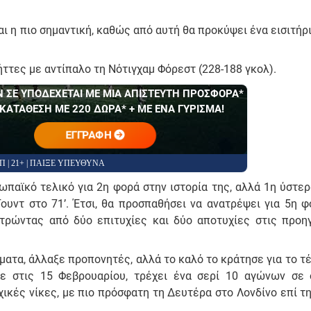
ι η πιο σημαντική, καθώς από αυτή θα προκύψει ένα εισιτήρι
 ήττες με αντίπαλο τη Νότιγχαμ Φόρεστ (228-188 γκολ).
N ΣΕ ΥΠΟΔΕΧΕΤΑΙ ΜΕ ΜΙΑ ΑΠΙΣΤΕΥΤΗ ΠΡΟΣΦΟΡΑ*
 ΚΑΤΑΘΕΣΗ ΜΕ 220 ΔΩΡΑ* + ΜΕ ΕΝΑ ΓΥΡΙΣΜΑ!
ΕΓΓΡΑΦΗ
Π | 21+ | ΠΑΙΞΕ ΥΠΕΥΘΥΝΑ
παϊκό τελικό για 2η φορά στην ιστορία της, αλλά 1η ύστε
ουντ στο 71’. Έτσι, θα προσπαθήσει να ανατρέψει για 5η 
τρώντας από δύο επιτυχίες και δύο αποτυχίες στις προη
τα, άλλαξε προπονητές, αλλά το καλό το κράτησε για το τ
βε στις 15 Φεβρουαρίου, τρέχει ένα σερί 10 αγώνων σε 
χικές νίκες, με πιο πρόσφατη τη Δευτέρα στο Λονδίνο επί τ