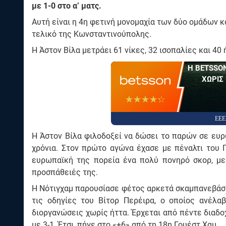
με 1-0 στο α’ ματς.
Αυτή είναι η 4η φετινή μονομαχία των δύο ομάδων κα
τελικό της Κωνσταντινούπολης.
Η Άστον Βίλα μετράει 61 νίκες, 32 ισοπαλίες και 40
Η BETSSO
ΧΩΡΙΣ
☆☆☆☆☆
★★★★★
ΕΕΕ
Η Άστον Βίλα φιλοδοξεί να δώσει το παρών σε ευρω
χρόνια. Στον πρώτο αγώνα έχασε με πέναλτι του Γ
ευρωπαϊκή της πορεία ένα πολύ πονηρό σκορ, με
προσπάθειές της.
Η Νότιγχαμ παρουσίασε φέτος αρκετά σκαμπανεβάσμα
τις οδηγίες του Βίτορ Περέιρα, ο οποίος ανέλα
διοργανώσεις χωρίς ήττα. Έρχεται από πέντε διαδο
με 3-1. Έτσι, πήγε στο «+6» από τη 18η Γουέστ Χαμ.