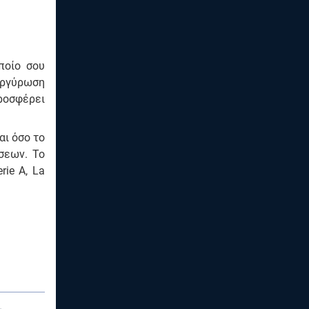
οποίο σου
ξαργύρωση
προσφέρει
αι όσο το
σεων. Το
ie A, La