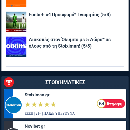
Fonbet: x4 Προσφορά* Γνωριμίας (5/8)
Διακοπές στον Όλυμπο με 5 Δώρα* σε
όλους από τη Stoiximan! (5/8)
ΣΤΟΙΧΗΜΑΤΙΚΕΣ
Stoiximan gr
☆☆☆☆☆
★★★★★
9.4
Εγγραφή
ΕΕΕΠ | 21+ | ΠΑΙΞΕ ΥΠΕΥΘΥΝΑ
Novibet gr