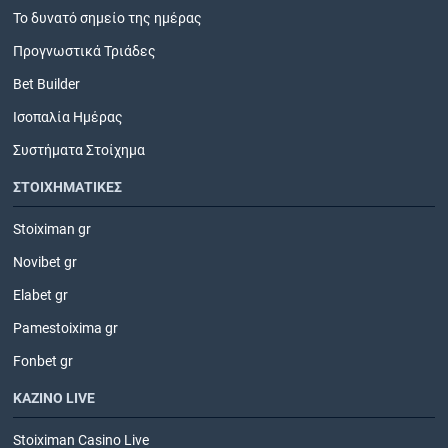
Το δυνατό σημείο της ημέρας
Προγνωστικά Τριάδες
Bet Builder
Ισοπαλία Ημέρας
Συστήματα Στοίχημα
ΣΤΟΙΧΗΜΑΤΙΚΕΣ
Stoiximan gr
Novibet gr
Elabet gr
Pamestoixima gr
Fonbet gr
ΚΑΖΙΝΟ LIVE
Stoiximan Casino Live