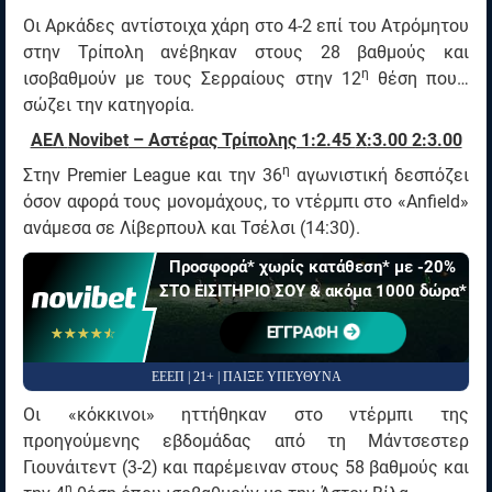
Οι Αρκάδες αντίστοιχα χάρη στο 4-2 επί του Ατρόμητου
στην Τρίπολη ανέβηκαν στους 28 βαθμούς και
η
ισοβαθμούν με τους Σερραίους στην 12
θέση που…
σώζει την κατηγορία.
ΑΕΛ
Novibet
– Αστέρας Τρίπολης 1:2.45
X
:3.00 2:3.00
η
Στην Premier League και την 36
αγωνιστική δεσπόζει
όσον αφορά τους μονομάχους, το ντέρμπι στο «Anfield»
ανάμεσα σε Λίβερπουλ και Τσέλσι (14:30).
Προσφορά* χωρίς κατάθεση* με -20%
ΣΤΟ ΕΙΣΙΤΗΡΙΟ ΣΟΥ & ακόμα 1000 δώρα*
ΕΓΓΡΑΦΗ
☆☆☆☆☆
★★★★★
ΕΕΕΠ | 21+ | ΠΑΙΞΕ ΥΠΕΥΘΥΝΑ
Οι «κόκκινοι» ηττήθηκαν στο ντέρμπι της
προηγούμενης εβδομάδας από τη Μάντσεστερ
Γιουνάιτεντ (3-2) και παρέμειναν στους 58 βαθμούς και
η