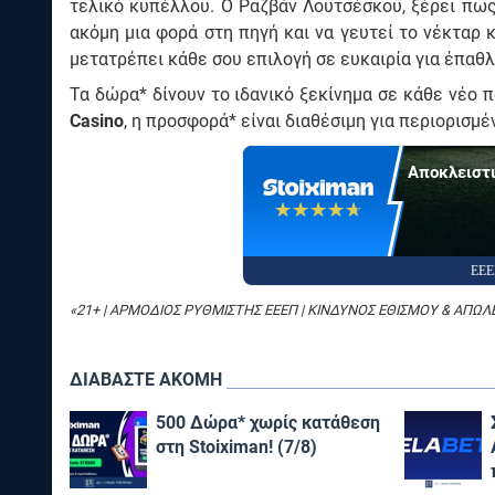
τελικό κυπέλλου. Ο Ραζβάν Λουτσέσκου, ξέρει πως 
ακόμη μια φορά στη πηγή και να γευτεί το νέκταρ 
μετατρέπει κάθε σου επιλογή σε ευκαιρία για έπαθλ
Τα δώρα* δίνουν το ιδανικό ξεκίνημα σε κάθε νέο π
Casino
, η προσφορά* είναι διαθέσιμη για περιορισμ
Αποκλειστι
☆☆☆☆☆
★★★★★
ΕΕΕ
«21+ | ΑΡΜΟΔΙΟΣ ΡΥΘΜΙΣΤΗΣ ΕΕΕΠ | ΚΙΝΔΥΝΟΣ ΕΘΙΣΜΟΥ & ΑΠΩΛΕ
ΔΙΑΒΑΣΤΕ ΑΚΟΜΗ
500 Δώρα* χωρίς κατάθεση
στη Stoiximan! (7/8)