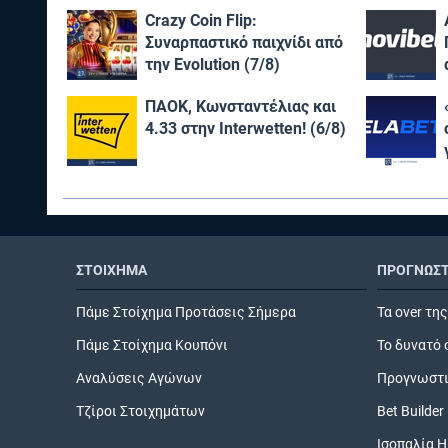
Crazy Coin Flip:
Συναρπαστικό παιχνίδι από
την Evolution (7/8)
ΠΑΟΚ, Κωνσταντέλιας και
4.33 στην Interwetten! (6/8)
ΣΤΟΙΧΗΜΑ
ΠΡΟΓΝΩΣΤ
Πάμε Στοίχημα Προτάσεις Σήμερα
Τα over τη
Πάμε Στοίχημα Κουπόνι
Το δυνατό 
Αναλύσεις Αγώνων
Προγνωστι
Τζίροι Στοιχημάτων
Bet Builder
Ισοπαλία 