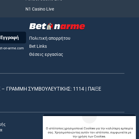
N1 Casino Live
Εγγραφή
Πολιτική απορρήτου
Bet Links
et-on-arme.com
Θέσεις εργασίας
 – ΓΡΑΜΜΗ ΣΥΜΒΟΥΛΕΥΤΙΚΗΣ: 1114 |
ΠΑΙΞΕ
Ο ιστότοπος χρησιμοποιεί Cookies για την καλύτερη εμπειρία
σας. Χρησιμοποιώντας αυτόν τον ιστότοπο, συμφωνείτε με
την χρήση των Cookies.