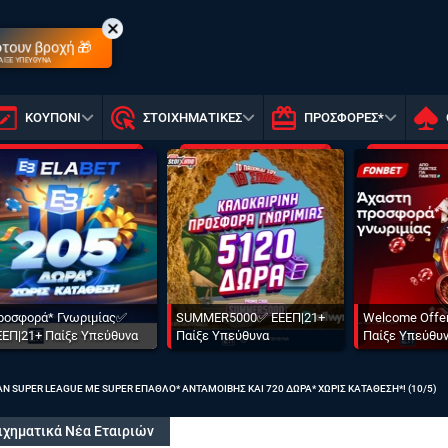
τουν βροχή 🎁
 ΠΑΙΞΕ ΥΠΕΥΘΥΝΑ
ΚΟΥΠΟΝΙ
ΣΤΟΙΧΗΜΑΤΙΚΕΣ
ΠΡΟΣΦΟΡΕΣ*
ροσφορά* Γνωριμίας✅
SUMMER5000✅ ΕΕΕΠ|21+
Welcome Offe
ΕΕΠ|21+ Παίξε Υπεύθυνα
Παίξε Υπεύθυνα
Παίξε Υπεύθυ
N SUPER LEAGUE ΜΕ SUPER ΕΠΑΘΛΟ* ΑΝΤΑΜΟΙΒΗΣ ΚΑΙ 720 ΔΩΡΑ* ΧΩΡΙΣ ΚΑΤΑΘΕΣΗ*! (10/5)
ιχηματικά Νέα Εταιριών