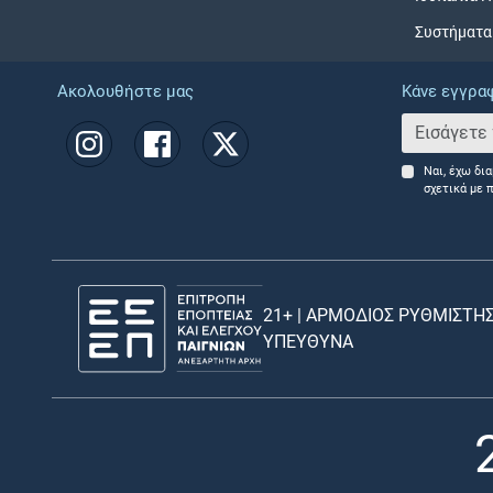
Συστήματα
Ακολουθήστε μας
Κάνε εγγραφ
Ναι, έχω δι
σχετικά με 
21+ | ΑΡΜΟΔΙΟΣ ΡΥΘΜΙΣΤΗΣ
ΥΠΕΥΘΥΝΑ