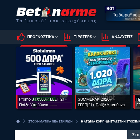
Τα δώρα* πέφ
ΕΕΕΠ | 21+ |
Τα "μπετά" του στοιχήματος
ΠΡΟΓΝΩΣΤΙΚΑ
TIPSTERS
ΑΝΑΛΥΣΕΙΣ
Promo STX500✅ ΕΕΕΠ|21+
SUMMERAKI2026✅
Π
Παίξε Υπεύθυνα
ΕΕΕΠ|21+ Παίξε Υπεύθυνα
Ε
ΣΤΟΙΧΗΜΑΤΙΚΑ ΝΕΑ ΕΤΑΙΡΙΩΝ
Η ΑΓΩΝΙΑ ΚΟΡΥΦΩΝΕΤΑΙ ΣΤΗΝ STOIXIMA
Στο