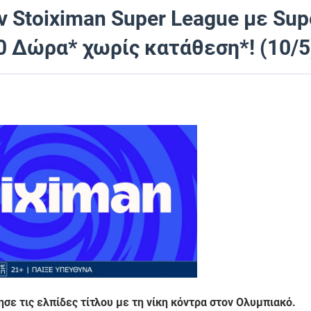
 Stoiximan Super League με Sup
0 Δώρα* χωρίς κατάθεση*! (10/5
σε τις ελπίδες τίτλου με τη νίκη κόντρα στον Ολυμπιακό.