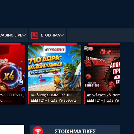
CASINO LIVE
ΣΤΟΙΧΗΜΑ
r*✅ ΕΕΕΠ|21+
Κωδικός SUMMER710✅
Αποκλειστικό Promo✅
να
ΕΕΕΠ|21+ Παίξε Υπεύθυνα
ΕΕΕΠ|21+ Παίξε Υπεύθυνα
ΣΤΟΙΧΗΜΑΤΙΚΕΣ