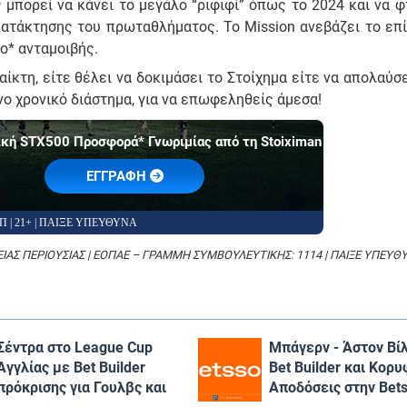
μπορεί να κάνει το μεγάλο “ριφιφί” όπως το 2024 και να φ
κατάκτησης του πρωταθλήματος. Το Mission ανεβάζει το επ
ο* ανταμοιβής.
αίκτη, είτε θέλει να δοκιμάσει το Στοίχημα είτε να απολαύσ
ένο χρονικό διάστημα, για να επωφεληθείς άμεσα!
κή STX500 Προσφορά* Γνωριμίας από τη Stoiximan
EΓΓΡΑΦΗ
Π | 21+ | ΠΑΙΞΕ ΥΠΕΥΘΥΝΑ
ΙΑΣ ΠΕΡΙΟΥΣΙΑΣ | ΕΟΠΑΕ – ΓΡΑΜΜΗ ΣΥΜΒΟΥΛΕΥΤΙΚΗΣ: 1114 | ΠΑΙΞΕ ΥΠΕΥΘ
Σέντρα στο League Cup
Μπάγερν - Άστον Βί
Αγγλίας με Bet Builder
Bet Builder και Κορυ
πρόκρισης για Γουλβς και
Αποδόσεις στην Bet