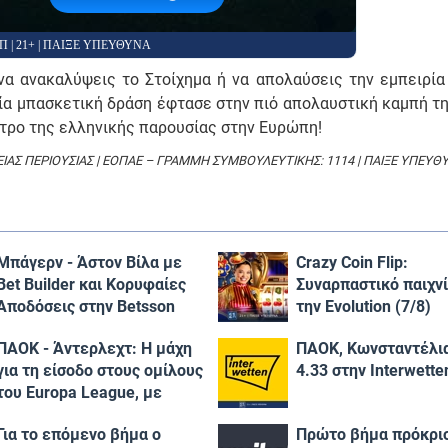
Π | 21+ | ΠΑΙΞΕ ΥΠΕΥΘΥΝΑ
να ανακαλύψεις το Στοίχημα ή να απολαύσεις την εμπειρί
αία μπασκετική δράση έφτασε στην πιό απολαυστική καμπή τη
ντρο της ελληνικής παρουσίας στην Ευρώπη!
ΙΑΣ ΠΕΡΙΟΥΣΙΑΣ | ΕΟΠΑΕ – ΓΡΑΜΜΗ ΣΥΜΒΟΥΛΕΥΤΙΚΗΣ: 1114 | ΠΑΙΞΕ ΥΠΕΥΘ
Μπάγερν - Άστον Βίλα με
Crazy Coin Flip:
Bet Builder και Κορυφαίες
Συναρπαστικό παιχνί
Αποδόσεις στην Betsson
την Evolution (7/8)
(7/8)
ΠΑΟΚ - Άντερλεχτ: Η μάχη
ΠΑΟΚ, Κωνσταντέλια
για τη είσοδο στους ομίλους
4.33 στην Interwetten
του Europa League, με
έπαθλο* ανταμοιβής στη
Για το επόμενο βήμα ο
Πρώτο βήμα πρόκρισ
Stoiximan! (6/8)