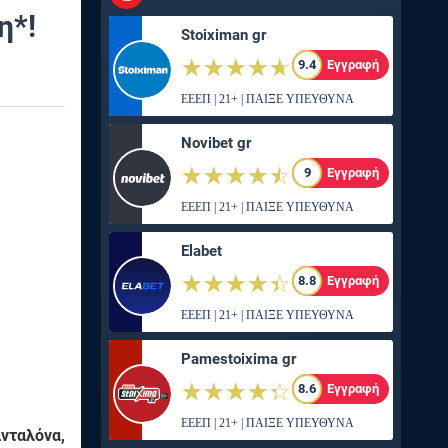
η*!
Stoiximan gr
☆☆☆☆☆
★★★★★
9.4
Εγγραφή
ΕΕΕΠ | 21+ | ΠΑΙΞΕ ΥΠΕΥΘΥΝΑ
Novibet gr
☆☆☆☆☆
★★★★★
9
Εγγραφή
ΕΕΕΠ | 21+ | ΠΑΙΞΕ ΥΠΕΥΘΥΝΑ
Elabet
☆☆☆☆☆
★★★★★
8.8
Εγγραφή
ΕΕΕΠ | 21+ | ΠΑΙΞΕ ΥΠΕΥΘΥΝΑ
Pamestoixima gr
☆☆☆☆☆
★★★★★
8.6
Εγγραφή
ΕΕΕΠ | 21+ | ΠΑΙΞΕ ΥΠΕΥΘΥΝΑ
ταλόνα,