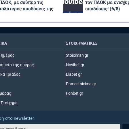
ΠΑΟΚ, με σούπερ τις
τον ΠΑΟΚ με ενισχυ
καλύτερες αποδόσεις της
αποδόσεις! (6/8)
winmasters! (6/8)
ΙΚΑ
ΣΤΟΙΧΗΜΑΤΙΚΕΣ
ς ημέρας
Stoiximan gr
σημείο της ημέρας
Novibet gr
κά Τριάδες
Elabet gr
Pamestoixima gr
Ημέρας
Fonbet gr
 Στοίχημα
ή στο newsletter