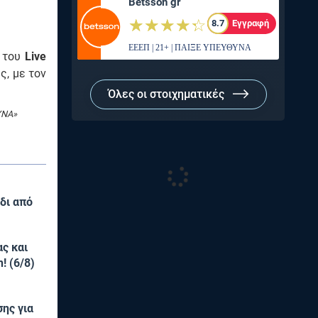
Betsson gr
☆☆☆☆☆
★★★★★
8.7
Εγγραφή
ΕΕΕΠ | 21+ | ΠΑΙΞΕ ΥΠΕΥΘΥΝΑ
α του
Live
ς, με τον
Όλες οι στοιχηματικές
ΥΝΑ»
δι από
ς και
! (6/8)
ης για