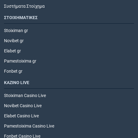
Συστήματα Στοίχημα
ΣΤΟΙΧΗΜΑΤΙΚΕΣ
Stoiximan gr
Novibet gr
Elabet gr
Pamestoixima gr
Fonbet gr
ΚΑΖΙΝΟ LIVE
Stoiximan Casino Live
Novibet Casino Live
Elabet Casino Live
Pamestoixima Casino Live
Fonbet Casino Live