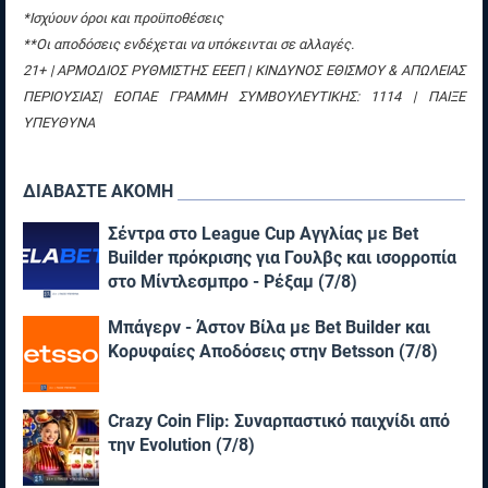
*Ισχύουν όροι και προϋποθέσεις
**Οι αποδόσεις ενδέχεται να υπόκεινται σε αλλαγές.
21+ | ΑΡΜΟΔΙΟΣ ΡΥΘΜΙΣΤΗΣ ΕΕΕΠ | ΚΙΝΔΥΝΟΣ ΕΘΙΣΜΟΥ & ΑΠΩΛΕΙΑΣ
ΠΕΡΙΟΥΣΙΑΣ| ΕΟΠΑΕ ΓΡΑΜΜΗ ΣΥΜΒΟΥΛΕΥΤΙΚΗΣ: 1114 | ΠΑΙΞΕ
ΥΠΕΥΘΥΝΑ
ΔΙΑΒΑΣΤΕ ΑΚΟΜΗ
Σέντρα στο League Cup Αγγλίας με Bet
Builder πρόκρισης για Γουλβς και ισορροπία
στο Μίντλεσμπρο - Ρέξαμ (7/8)
Μπάγερν - Άστον Βίλα με Bet Builder και
Κορυφαίες Αποδόσεις στην Betsson (7/8)
Crazy Coin Flip: Συναρπαστικό παιχνίδι από
την Evolution (7/8)