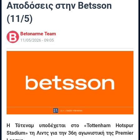
Αποδόσεις στην Betsson
(11/5)
Betonarme Team
11/05/2026 - 09:05
H Τότεναμ υποδέχεται στο «Tottenham Hotspur
Stadium» τη Λιντς για την 36η αγωνιστική της Premier