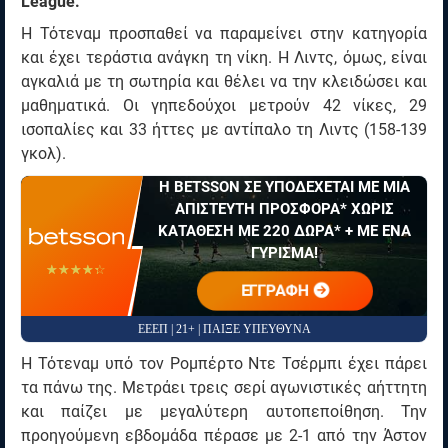
League.
Η Τότεναμ προσπαθεί να παραμείνει στην κατηγορία
και έχει τεράστια ανάγκη τη νίκη. Η Λιντς, όμως, είναι
αγκαλιά με τη σωτηρία και θέλει να την κλειδώσει και
μαθηματικά. Οι γηπεδούχοι μετρούν 42 νίκες, 29
ισοπαλίες και 33 ήττες με αντίπαλο τη Λιντς (158-139
γκολ).
Η BETSSON ΣΕ ΥΠΟΔΕΧΕΤΑΙ ΜΕ ΜΙΑ
ΑΠΙΣΤΕΥΤΗ ΠΡΟΣΦΟΡΑ* ΧΩΡΙΣ
ΚΑΤΑΘΕΣΗ ΜΕ 220 ΔΩΡΑ* + ΜΕ ΕΝΑ
ΓΥΡΙΣΜΑ!
☆☆☆☆☆
★★★★★
ΕΓΓΡΑΦΗ
ΕΕΕΠ | 21+ | ΠΑΙΞΕ ΥΠΕΥΘΥΝΑ
Η Τότεναμ υπό τον Ρομπέρτο Ντε Τσέρμπι έχει πάρει
τα πάνω της. Μετράει τρεις σερί αγωνιστικές αήττητη
και παίζει με μεγαλύτερη αυτοπεποίθηση. Την
προηγούμενη εβδομάδα πέρασε με 2-1 από την Άστον