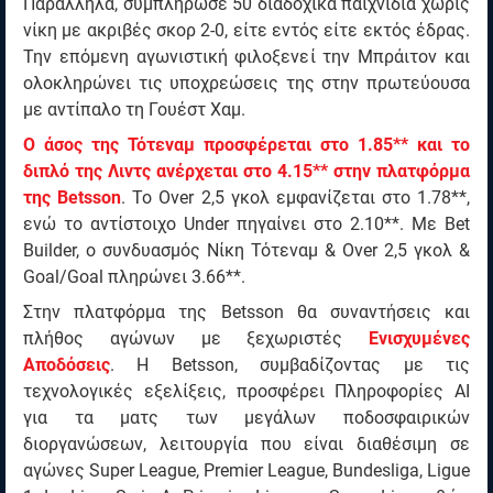
Παράλληλα, συμπλήρωσε 50 διαδοχικά παιχνίδια χωρίς
νίκη με ακριβές σκορ 2-0, είτε εντός είτε εκτός έδρας.
Την επόμενη αγωνιστική φιλοξενεί την Μπράιτον και
ολοκληρώνει τις υποχρεώσεις της στην πρωτεύουσα
με αντίπαλο τη Γουέστ Χαμ.
Ο άσος της Τότεναμ προσφέρεται στο 1.85** και το
διπλό της Λιντς ανέρχεται στο 4.15** στην πλατφόρμα
της Betsson
. Το Over 2,5 γκολ εμφανίζεται στο 1.78**,
ενώ το αντίστοιχο Under πηγαίνει στο 2.10**. Με Bet
Builder, ο συνδυασμός Νίκη Τότεναμ & Over 2,5 γκολ &
Goal/Goal πληρώνει 3.66**.
Στην πλατφόρμα της Betsson θα συναντήσεις και
πλήθος αγώνων με ξεχωριστές
Ενισχυμένες
Αποδόσεις
. Η Betsson, συμβαδίζοντας με τις
τεχνολογικές εξελίξεις, προσφέρει Πληροφορίες AI
για τα ματς των μεγάλων ποδοσφαιρικών
διοργανώσεων, λειτουργία που είναι διαθέσιμη σε
αγώνες Super League, Premier League, Bundesliga, Ligue