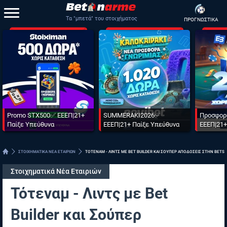
Τα "μπετά" του στοιχήματος
ΠΡΟΓΝΩΣΤΙΚΑ
Promo STX500✅ ΕΕΕΠ|21+
SUMMERAKI2026✅
Προσφορ
Παίξε Υπεύθυνα
ΕΕΕΠ|21+ Παίξε Υπεύθυνα
ΕΕΕΠ|21+
ΣΤΟΙΧΗΜΑΤΙΚΑ ΝΕΑ ΕΤΑΙΡΙΩΝ
ΤΟΤΕΝΑΜ - ΛΙΝΤΣ ΜΕ BET BUILDER ΚΑΙ ΣΟΥΠΕΡ ΑΠΟΔΟΣΕΙΣ ΣΤΗΝ BETSS
Στοιχηματικά Νέα Εταιριών
Τότεναμ - Λιντς με Bet
Builder και Σούπερ