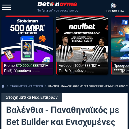
Τα "μπετά" του στοιχήματος
ΠΡΟΓΝΩΣΤΙΚΑ
Promo STX500✅ ΕΕΕΠ|21+
Απόδοση 100✅ ΕΕΕΠ|21+
Προσφορ
Παίξε Υπεύθυνα
Παίξε Υπεύθυνα
ΕΕΕΠ|21+
ΣΤΟΙΧΗΜΑΤΙΚΑ ΝΕΑ ΕΤΑΙΡΙΩΝ
ΒΑΛΕΝΘΙΑ - ΠΑΝΑΘΗΝΑΙΚΟΣ ΜΕ BET BUILDER ΚΑΙ ΕΝΙΣΧΥΜΕΝΕΣ ΑΠΟΔΟΣ
Στοιχηματικά Νέα Εταιριών
Βαλένθια - Παναθηναϊκός με
Bet Builder και Ενισχυμένες