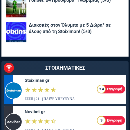
Fonbet: x4 Προσφορά* Γνωριμίας (5/8)
Διακοπές στον Όλυμπο με 5 Δώρα* σε
όλους από τη Stoiximan! (5/8)
ΣΤΟΙΧΗΜΑΤΙΚΕΣ
Stoiximan gr
☆☆☆☆☆
★★★★★
9.4
Εγγραφή
ΕΕΕΠ | 21+ | ΠΑΙΞΕ ΥΠΕΥΘΥΝΑ
Novibet gr
☆☆☆☆☆
★★★★★
9
Εγγραφή