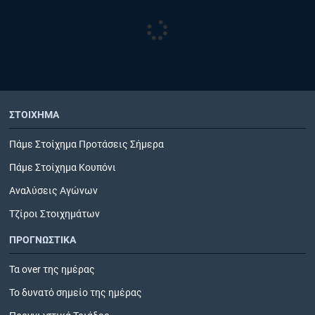
ΣΤΟΙΧΗΜΑ
Πάμε Στοίχημα Προτάσεις Σήμερα
Πάμε Στοίχημα Κουπόνι
Αναλύσεις Αγώνων
Τζίροι Στοιχημάτων
ΠΡΟΓΝΩΣΤΙΚΑ
Τα over της ημέρας
Το δυνατό σημείο της ημέρας