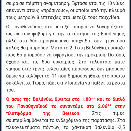
σειρά σε πέμπτη αναμέτρηση. Έφτασε έτσι τις 10 νίκες
απέναντι στους «πράσινους», οι οποίοι από την πλευρά
τους μετρούν 8 επιτυχίες στα μεταξύ τους παιχνίδια.
Ο Παναθηναϊκός, στο μεταξύ, μπορεί να λογαριάζεται
ως εκ των φαβορί για την κατάκτηση της Euroleague,
αλλά στα δύο προηγούμενα παιχνίδια δεν ήταν όσο
καλός θα μπορούσε. Μετά το 2-0 στη Βαλένθια, έμοιαζε
πως θα μπορούσε να σφραγίσει την πρόκριση. Ωστόσο,
έχασε και τις δύο ευκαιρίες. Στο τελευταίο ματς
νίκησε στις τρεις τελευταίες περιόδους, δεν μπόρεσε
όμως να καλύψει το -11 που δημιουργήθηκε στο πρώτο
δεκάλεπτο. Τώρα, πάει στην Ισπανία να παίξει τα ρέστα
του.
Ο άσος της Βαλένθια δίνεται στο 1.80** και το διπλό
του Παναθηναϊκού το συναντάμε στο 2.06** στην
πλατφόρμα της Betsson
. Στις τιμές
συμπεριλαμβάνεται το ενδεχόμενο της παράτασης. Στα
πλεονεκτήματα πόντων, το χάντικαπ Βαλένθια -2,5