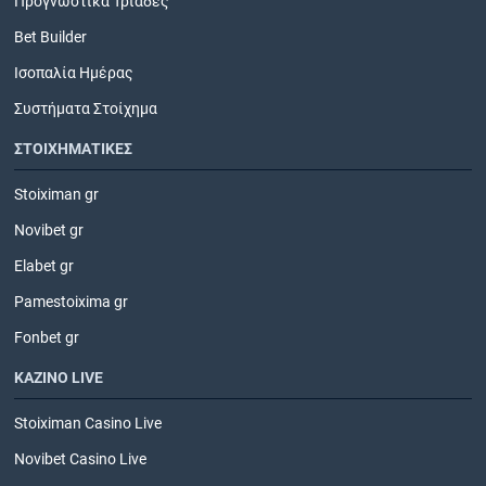
Προγνωστικά Τριάδες
Bet Builder
Ισοπαλία Ημέρας
Συστήματα Στοίχημα
ΣΤΟΙΧΗΜΑΤΙΚΕΣ
Stoiximan gr
Novibet gr
Elabet gr
Pamestoixima gr
Fonbet gr
ΚΑΖΙΝΟ LIVE
Stoiximan Casino Live
Novibet Casino Live