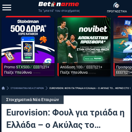
Τα "μπετά" του στοιχήματος
ΠΡΟΓΝΩΣΤΙΚΑ
Promo STX500✅ ΕΕΕΠ|21+
Απόδοση 100✅ ΕΕΕΠ|21+
Προσφορ
Παίξε Υπεύθυνα
Παίξε Υπεύθυνα
ΕΕΕΠ|21+
ΣΤΟΙΧΗΜΑΤΙΚΑ ΝΕΑ ΕΤΑΙΡΙΩΝ
EUROVISION: ΦΟΥΛ ΓΙΑ ΤΡΙΑΔΑ Η ΕΛΛΑΔΑ – O ΑΚΥΛΑΣ ΤΟ… ΦΕΡΝΕΙ ΣΤΟ 7
Στοιχηματικά Νέα Εταιριών
Eurovision: Φουλ για τριάδα η
Ελλάδα – o Ακύλας το…