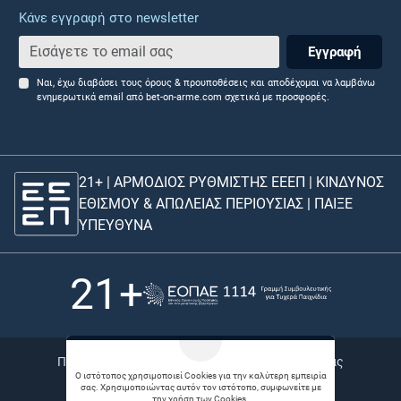
Κάνε εγγραφή στο newsletter
Εγγραφή
Ναι, έχω διαβάσει τους όρους & προυποθέσεις και αποδέχομαι να λαμβάνω
ενημερωτικά email από bet-on-arme.com σχετικά με προσφορές.
21+ | ΑΡΜΟΔΙΟΣ ΡΥΘΜΙΣΤΗΣ ΕΕΕΠ | ΚΙΝΔΥΝΟΣ
ΕΘΙΣΜΟΥ & ΑΠΩΛΕΙΑΣ ΠΕΡΙΟΥΣΙΑΣ |
ΠΑΙΞΕ
ΥΠΕΥΘΥΝΑ
21+
Πολιτική απορρήτου |
Bet Links |
Θέσεις εργασίας
Ο ιστότοπος χρησιμοποιεί Cookies για την καλύτερη εμπειρία
σας. Χρησιμοποιώντας αυτόν τον ιστότοπο, συμφωνείτε με
© 2026 Betonarme
την χρήση των Cookies.