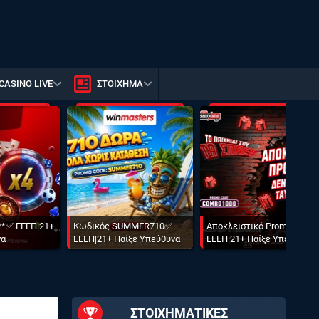
CASINO LIVE
ΣΤΟΙΧΗΜΑ
r*✅ ΕΕΕΠ|21+
Κωδικός SUMMER710✅
Αποκλειστικό Promo✅
να
ΕΕΕΠ|21+ Παίξε Υπεύθυνα
ΕΕΕΠ|21+ Παίξε Υπεύθυνα
ΣΤΟΙΧΗΜΑΤΙΚΕΣ