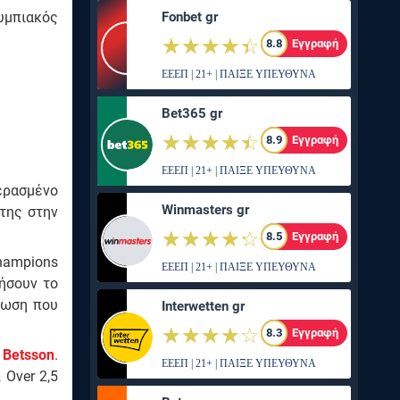
λυμπιακός
Fonbet gr
☆☆☆☆☆
★★★★★
8.8
Εγγραφή
ΕΕΕΠ | 21+ | ΠΑΙΞΕ ΥΠΕΥΘΥΝΑ
Bet365 gr
☆☆☆☆☆
★★★★★
8.9
Εγγραφή
ΕΕΕΠ | 21+ | ΠΑΙΞΕ ΥΠΕΥΘΥΝΑ
περασμένο
Winmasters gr
 της στην
☆☆☆☆☆
★★★★★
8.5
Εγγραφή
hampions
ΕΕΕΠ | 21+ | ΠΑΙΞΕ ΥΠΕΥΘΥΝΑ
κήσουν το
Ένωση που
Interwetten gr
☆☆☆☆☆
★★★★★
8.3
Εγγραφή
 Betsson
.
ΕΕΕΠ | 21+ | ΠΑΙΞΕ ΥΠΕΥΘΥΝΑ
 Over 2,5