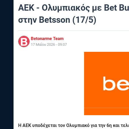
ΑΕΚ - Ολυμπιακός με Bet Bu
στην Betsson (17/5)
Betonarme Team
17 Μαΐου 2026 - 09:07
Η ΑΕΚ υποδέχεται τον Ολυμπιακό για την 6η και τελ