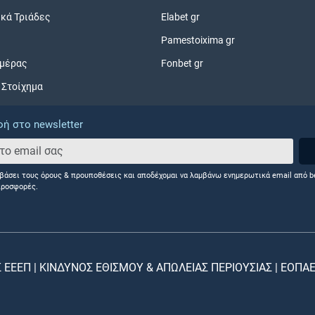
κά Τριάδες
Elabet gr
Pamestoixima gr
Ημέρας
Fonbet gr
 Στοίχημα
ή στο newsletter
αβάσει τους όρους & προυποθέσεις και αποδέχομαι να λαμβάνω ενημερωτικά email από b
προσφορές.
 ΕΕΕΠ | ΚΙΝΔΥΝΟΣ ΕΘΙΣΜΟΥ & ΑΠΩΛΕΙΑΣ ΠΕΡΙΟΥΣΙΑΣ |
ΕΟΠΑΕ