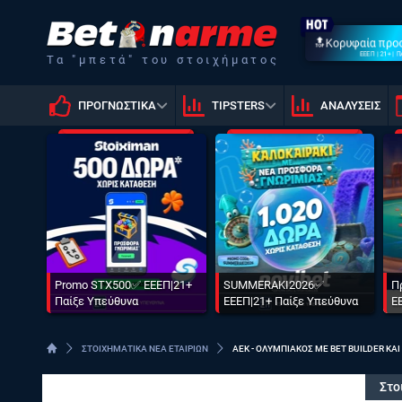
🔝Κορυφαία προ
ΕΕΕΠ | 21+ |
Τα "μπετά" του στοιχήματος
ΠΡΟΓΝΩΣΤΙΚΑ
TIPSTERS
ΑΝΑΛΥΣΕΙΣ
Promo STX500✅ ΕΕΕΠ|21+
SUMMERAKI2026✅
Π
Παίξε Υπεύθυνα
ΕΕΕΠ|21+ Παίξε Υπεύθυνα
Ε
ΣΤΟΙΧΗΜΑΤΙΚΑ ΝΕΑ ΕΤΑΙΡΙΩΝ
ΑΕΚ - ΟΛΥΜΠΙΑΚΟΣ ΜΕ BET BUILDER ΚΑ
Στο