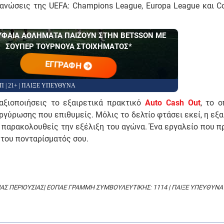
οργανώσεις της UEFA: Champions League, Europa League και C
ΥΦΑΙΑ ΑΘΛΗΜΑΤΑ ΠΑΙΖΟΥΝ ΣΤΗΝ BETSSON ΜΕ
ΣΟΥΠΕΡ ΤΟΥΡΝΟΥΑ ΣΤΟΙΧΗΜΑΤΟΣ*
ΕΓΓΡΑΦΗ
Π | 21+ | ΠΑΙΞΕ ΥΠΕΥΘΥΝΑ
αξιοποιήσεις το εξαιρετικά πρακτικό
Auto Cash Out
, το 
αργύρωσης που επιθυμείς. Μόλις το δελτίο φτάσει εκεί, η ε
α παρακολουθείς την εξέλιξη του αγώνα. Ένα εργαλείο που 
 του πονταρίσματός σου.
ΙΑΣ ΠΕΡΙΟΥΣΙΑΣ| ΕΟΠΑΕ ΓΡΑΜΜΗ ΣΥΜΒΟΥΛΕΥΤΙΚΗΣ: 1114 | ΠΑΙΞΕ ΥΠΕΥΘΥΝΑ