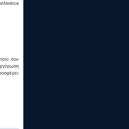
onference
οποίο σου
ξαργύρωση
προσφέρει