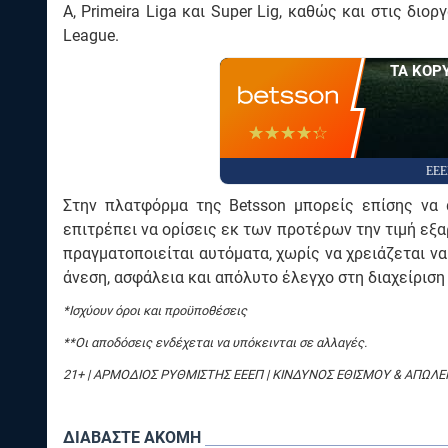
A, Primeira Liga και Super Lig, καθώς και στις δι
League.
ΤΑ ΚΟΡ
☆☆☆☆☆
★★★★★
ΕΕΕ
Στην πλατφόρμα της Betsson μπορείς επίσης να 
επιτρέπει να ορίσεις εκ των προτέρων την τιμή εξ
πραγματοποιείται αυτόματα, χωρίς να χρειάζεται ν
άνεση, ασφάλεια και απόλυτο έλεγχο στη διαχείριση
*Ισχύουν όροι και προϋποθέσεις
**Οι αποδόσεις ενδέχεται να υπόκεινται σε αλλαγές.
21+ | ΑΡΜΟΔΙΟΣ ΡΥΘΜΙΣΤΗΣ ΕΕΕΠ | ΚΙΝΔΥΝΟΣ ΕΘΙΣΜΟΥ & ΑΠΩΛΕ
ΔΙΑΒΑΣΤΕ ΑΚΟΜΗ