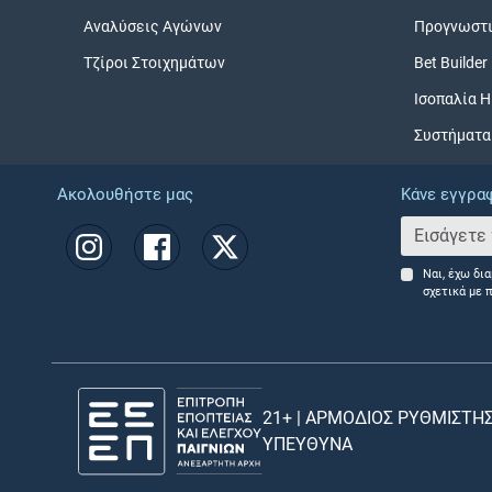
Αναλύσεις Αγώνων
Προγνωστι
Τζίροι Στοιχημάτων
Bet Builder
Ισοπαλία 
Συστήματα
Ακολουθήστε μας
Κάνε εγγραφ
Ναι, έχω δι
σχετικά με 
21+ | ΑΡΜΟΔΙΟΣ ΡΥΘΜΙΣΤΗΣ
ΥΠΕΥΘΥΝΑ