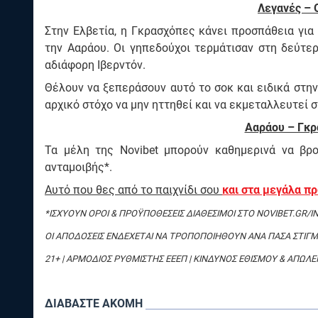
Λεγανές – 
Στην Ελβετία, η Γκρασχόπες κάνει προσπάθεια για
την Ααράου. Οι γηπεδούχοι τερμάτισαν στη δεύτερ
αδιάφορη Ιβερντόν.
Θέλουν να ξεπεράσουν αυτό το σοκ και ειδικά στην
αρχικό στόχο να μην ηττηθεί και να εκμεταλλευτεί σ
Ααράου – Γκρ
Τα μέλη της Novibet μπορούν καθημερινά να β
ανταμοιβής*.
Αυτό που θες από το παιχνίδι σου
και στα μεγάλα π
*ΙΣΧΥΟΥΝ ΟΡΟΙ & ΠΡΟΫΠΟΘΕΣΕΙΣ ΔΙΑΘΕΣΙΜΟΙ ΣΤΟ NOVIBET.GR/I
ΟΙ ΑΠΟΔΟΣΕΙΣ ΕΝΔΕΧΕΤΑΙ ΝΑ ΤΡΟΠΟΠΟΙΗΘΟΥΝ ΑΝΑ ΠΑΣΑ ΣΤΙΓ
21+ | ΑΡΜΟΔΙΟΣ ΡΥΘΜΙΣΤΗΣ ΕΕΕΠ | ΚΙΝΔΥΝΟΣ ΕΘΙΣΜΟΥ & ΑΠΩΛΕ
ΔΙΑΒΑΣΤΕ ΑΚΟΜΗ