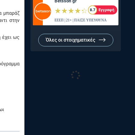
Betsson gr
☆☆☆☆☆
★★★★★
8.7
Εγγραφή
τα μπαράζ
ντι στην
ΕΕΕΠ | 21+ | ΠΑΙΞΕ ΥΠΕΥΘΥΝΑ
η έχει ως
Όλες οι στοιχηματικές
ρόγραμμα
ΝΑ