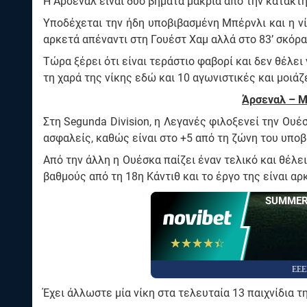
Η Άρσεναλ είναι δύο βήματα μακριά από την κατάκτη
Υποδέχεται την ήδη υποβιβασμένη Μπέρνλι και η ν
αρκετά απέναντι στη Γουέστ Χαμ αλλά στο 83’ σκόρα
Τώρα ξέρει ότι είναι τεράστιο φαβορί και δεν θέλει
τη χαρά της νίκης εδώ και 10 αγωνιστικές και μοιάζ
Άρσεναλ – Μ
Στη Segunda Division, η Λεγανές φιλοξενεί την Ουέ
ασφαλείς, καθώς είναι στο +5 από τη ζώνη του υπο
Από την άλλη η Ουέσκα παίζει έναν τελικό και θέλει
βαθμούς από τη 18η Κάντιθ και το έργο της είναι αρ
SUMMERA
☆☆☆☆☆
★★★★★
ΕΕΕ
Έχει άλλωστε μία νίκη στα τελευταία 13 παιχνίδια τ