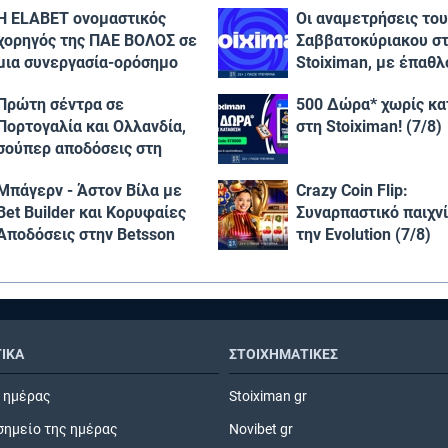
Η ELABET ονομαστικός
Οι αναμετρήσεις του
χορηγός της ΠΑΕ ΒΟΛΟΣ σε
Σαββατοκύριακου σ
μια συνεργασία-ορόσημο
Stoiximan, με έπαθλ
(8/8)
ανταμοιβής!
Πρώτη σέντρα σε
500 Δώρα* χωρίς κα
Πορτογαλία και Ολλανδία,
στη Stoiximan! (7/8)
σούπερ αποδόσεις στη
winmasters! (8/8)
Μπάγερν - Άστον Βίλα με
Crazy Coin Flip:
Bet Builder και Κορυφαίες
Συναρπαστικό παιχνί
Αποδόσεις στην Betsson
την Evolution (7/8)
(7/8)
ΙΚΑ
ΣΤΟΙΧΗΜΑΤΙΚΕΣ
ς ημέρας
Stoiximan gr
σημείο της ημέρας
Novibet gr