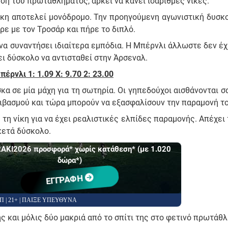
ση του πρωταθλήματος, αρκεί να κάνει ισάριθμες νίκες.
ίκη αποτελεί μονόδρομο. Την προηγούμενη αγωνιστική δυσκ
ρε με τον Τροσάρ και πήρε το διπλό.
 να συναντήσει ιδιαίτερα εμπόδια. Η Μπέρνλι άλλωστε δεν έχ
ει δύσκολο να αντισταθεί στην Άρσεναλ.
πέρνλι 1: 1.09
X: 9.70 2: 23.00
σκα σε μία μάχη για τη σωτηρία. Οι γηπεδούχοι αισθάνονται 
βιβασμού και τώρα μπορούν να εξασφαλίσουν την παραμονή τ
 τη νίκη για να έχει ρεαλιστικές ελπίδες παραμονής. Απέχει
κετά δύσκολο.
KI2026 προσφορά* χωρίς κατάθεση* (με 1.020
δώρα*)
ΕΓΓΡΑΦΗ
Π | 21+ | ΠΑΙΞΕ ΥΠΕΥΘΥΝΑ
ης και μόλις δύο μακριά από το σπίτι της στο φετινό πρωτάθλ