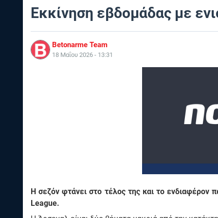
Εκκίνηση εβδομάδας με ενι
Betonarme Team
18 Μαΐου 2026 - 13:31
Η σεζόν φτάνει στο τέλος της και το ενδιαφέρον π
League.