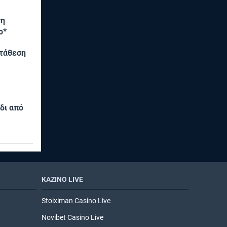
τη
ο*
τάθεση
δι από
ΚΑΖΙΝΟ LIVE
Stoiximan Casino Live
Novibet Casino Live