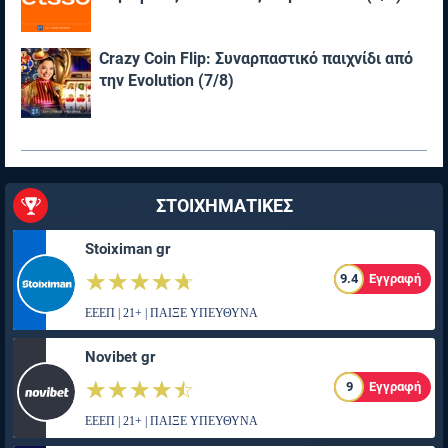
Crazy Coin Flip: Συναρπαστικό παιχνίδι από
την Evolution (7/8)
ΣΤΟΙΧΗΜΑΤΙΚΕΣ
Stoiximan gr
☆☆☆☆☆
★★★★★
9.4
Εγγραφή
ΕΕΕΠ | 21+ | ΠΑΙΞΕ ΥΠΕΥΘΥΝΑ
Novibet gr
☆☆☆☆☆
★★★★★
9
Εγγραφή
ΕΕΕΠ | 21+ | ΠΑΙΞΕ ΥΠΕΥΘΥΝΑ