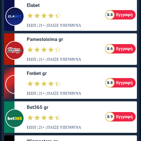
Elabet
☆☆☆☆☆
★★★★★
8.8
Εγγραφή
ΕΕΕΠ | 21+ | ΠΑΙΞΕ ΥΠΕΥΘΥΝΑ
Pamestoixima gr
☆☆☆☆☆
★★★★★
8.6
Εγγραφή
ΕΕΕΠ | 21+ | ΠΑΙΞΕ ΥΠΕΥΘΥΝΑ
Fonbet gr
☆☆☆☆☆
★★★★★
8.8
Εγγραφή
ΕΕΕΠ | 21+ | ΠΑΙΞΕ ΥΠΕΥΘΥΝΑ
Bet365 gr
☆☆☆☆☆
★★★★★
8.9
Εγγραφή
ΕΕΕΠ | 21+ | ΠΑΙΞΕ ΥΠΕΥΘΥΝΑ