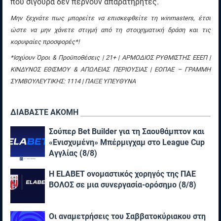
που σίγουρα δεν περνούν απαρατήρητες.
Μην ξεχνάτε πως μπορείτε να επισκεφθείτε τη winmasters, έτσι
ώστε να μην χάνετε στιγμή από τη στοιχηματική δράση και τις
κορυφαίες προσφορές*!
*Ισχύουν Όροι & Προϋποθέσεις | 21+ | ΑΡΜΟΔΙΟΣ ΡΥΘΜΙΣΤΗΣ ΕΕΕΠ |
ΚΙΝΔΥΝΟΣ ΕΘΙΣΜΟΥ & ΑΠΩΛΕΙΑΣ ΠΕΡΙΟΥΣΙΑΣ | ΕΟΠΑΕ – ΓΡΑΜΜΗ
ΣΥΜΒΟΥΛΕΥΤΙΚΗΣ: 1114 | ΠΑΙΞΕ ΥΠΕΥΘΥΝΑ
ΔΙΑΒΑΣΤΕ ΑΚΟΜΗ
Σούπερ Bet Builder για τη Σαουθάμπτον και
«Ενισχυμένη» Μπέρμιγχαμ στο League Cup
Αγγλίας (8/8)
Η ELABET ονομαστικός χορηγός της ΠΑΕ
ΒΟΛΟΣ σε μια συνεργασία-ορόσημο (8/8)
Οι αναμετρήσεις του Σαββατοκύριακου στη