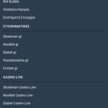
Bet Builder
Ισοπαλία Ημέρας
Συστήματα Στοίχημα
ΣΤΟΙΧΗΜΑΤΙΚΕΣ
Stoiximan gr
Novibet gr
Elabet gr
Pamestoixima gr
Fonbet gr
ΚΑΖΙΝΟ LIVE
Stoiximan Casino Live
Novibet Casino Live
Elabet Casino Live