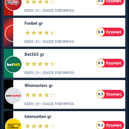
☆☆☆☆☆
★★★★★
8.6
Εγγραφή
ΕΕΕΠ | 21+ | ΠΑΙΞΕ ΥΠΕΥΘΥΝΑ
Fonbet gr
☆☆☆☆☆
★★★★★
8.8
Εγγραφή
ΕΕΕΠ | 21+ | ΠΑΙΞΕ ΥΠΕΥΘΥΝΑ
Bet365 gr
☆☆☆☆☆
★★★★★
8.9
Εγγραφή
ΕΕΕΠ | 21+ | ΠΑΙΞΕ ΥΠΕΥΘΥΝΑ
Winmasters gr
☆☆☆☆☆
★★★★★
8.5
Εγγραφή
ΕΕΕΠ | 21+ | ΠΑΙΞΕ ΥΠΕΥΘΥΝΑ
Interwetten gr
☆☆☆☆☆
★★★★★
8.3
Εγγραφή