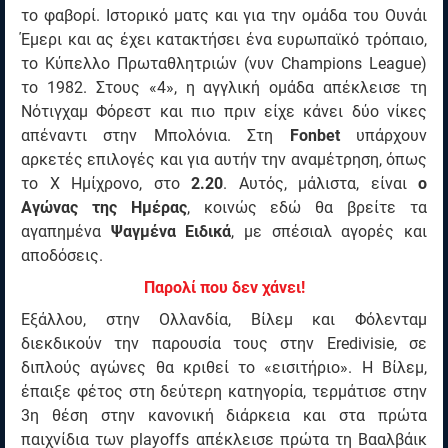
το φαβορί. Ιστορικό ματς και για την ομάδα του Ουνάι
Έμερι και ας έχει κατακτήσει ένα ευρωπαϊκό τρόπαιο,
το Κύπελλο Πρωταθλητριών (νυν Champions League)
το 1982. Στους «4», η αγγλική ομάδα απέκλεισε τη
Νότιγχαμ Φόρεστ και πιο πριν είχε κάνει δύο νίκες
απέναντι στην Μπολόνια. Στη
Fonbet
υπάρχουν
αρκετές επιλογές και για αυτήν την αναμέτρηση, όπως
το Χ Ημίχρονο, στο
2.20
. Αυτός, μάλιστα, είναι
ο
Αγώνας της Ημέρας
, κοινώς εδώ θα βρείτε τα
αγαπημένα
Ψαγμένα Ειδικά
, με σπέσιαλ αγορές και
αποδόσεις.
Παρολί που δεν χάνει!
Εξάλλου, στην Ολλανδία, Βίλεμ και Φόλενταμ
διεκδικούν την παρουσία τους στην Eredivisie, σε
διπλούς αγώνες θα κριθεί το «εισιτήριο». Η Βίλεμ,
έπαιξε φέτος στη δεύτερη κατηγορία, τερμάτισε στην
3η θέση στην κανονική διάρκεια και στα πρώτα
παιχνίδια των playoffs απέκλεισε πρώτα τη Βααλβάικ