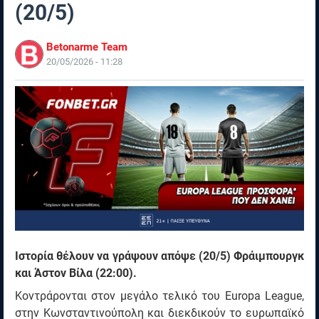
(20/5)
Betonarme Team
20/05/2026 - 11:28
Ιστορία θέλουν να γράψουν απόψε (20/5) Φράιμπουργκ
και Άστον Βίλα (22:00).
Κοντράρονται στον μεγάλο τελικό του Europa League,
στην Κωνσταντινούπολη και διεκδικούν το ευρωπαϊκό