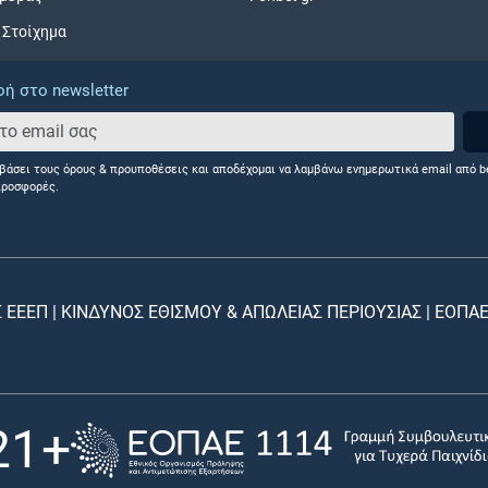
 Στοίχημα
ή στο newsletter
αβάσει τους όρους & προυποθέσεις και αποδέχομαι να λαμβάνω ενημερωτικά email από b
προσφορές.
 ΕΕΕΠ | ΚΙΝΔΥΝΟΣ ΕΘΙΣΜΟΥ & ΑΠΩΛΕΙΑΣ ΠΕΡΙΟΥΣΙΑΣ |
ΕΟΠΑΕ
21+