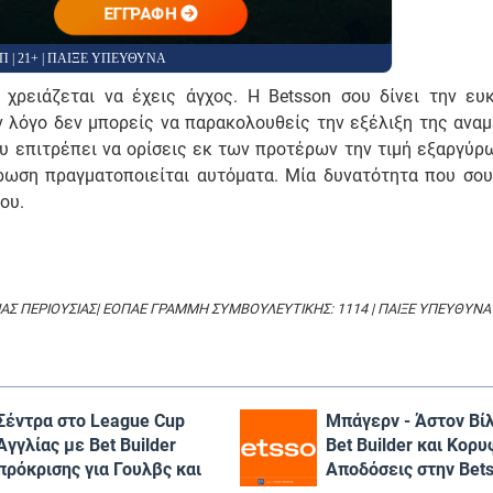
ΕΓΓΡΑΦΗ
Π | 21+ | ΠΑΙΞΕ ΥΠΕΥΘΥΝΑ
χρειάζεται να έχεις άγχος. Η Betsson σου δίνει την ευκ
ν λόγο δεν μπορείς να παρακολουθείς την εξέλιξη της ανα
ου επιτρέπει να ορίσεις εκ των προτέρων την τιμή εξαργύ
ύρωση πραγματοποιείται αυτόματα. Μία δυνατότητα που σου
ου.
ΙΑΣ ΠΕΡΙΟΥΣΙΑΣ| ΕΟΠΑΕ ΓΡΑΜΜΗ ΣΥΜΒΟΥΛΕΥΤΙΚΗΣ: 1114 | ΠΑΙΞΕ ΥΠΕΥΘΥΝΑ
Σέντρα στο League Cup
Μπάγερν - Άστον Βί
Αγγλίας με Bet Builder
Bet Builder και Κορυ
πρόκρισης για Γουλβς και
Αποδόσεις στην Bet