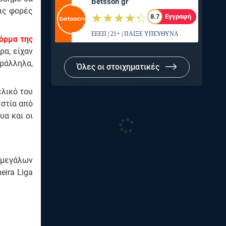
Betsson gr
ρις φορές
☆☆☆☆☆
★★★★★
8.7
Εγγραφή
ΕΕΕΠ | 21+ | ΠΑΙΞΕ ΥΠΕΥΘΥΝΑ
φόρμα της
ρα, είχαν
αράλληλα,
Όλες οι στοιχηματικές
ελικό του
εστία από
υα και οι
 μεγάλων
eira Liga