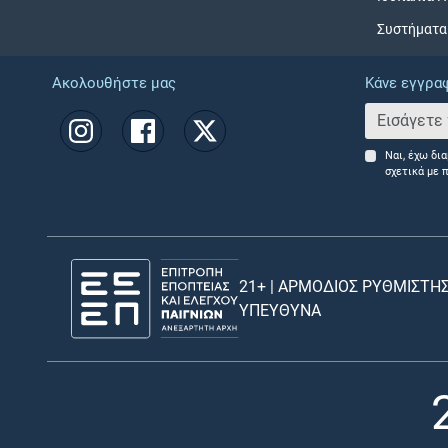
Συστήματα
Ακολουθήστε μας
Κάνε εγγραφ
Ναι, έχω δι
σχετικά με 
21+ | ΑΡΜΟΔΙΟΣ ΡΥΘΜΙΣΤΗΣ
ΥΠΕΥΘΥΝΑ