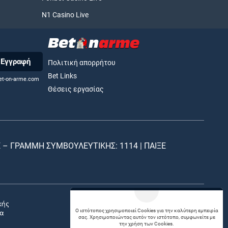
N1 Casino Live
Εγγραφή
Πολιτική απορρήτου
Bet Links
et-on-arme.com
Θέσεις εργασίας
 – ΓΡΑΜΜΗ ΣΥΜΒΟΥΛΕΥΤΙΚΗΣ: 1114 |
ΠΑΙΞΕ
Ο ιστότοπος χρησιμοποιεί Cookies για την καλύτερη εμπειρία
σας. Χρησιμοποιώντας αυτόν τον ιστότοπο, συμφωνείτε με
την χρήση των Cookies.