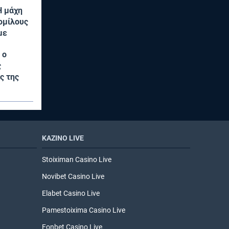
Η μάχη
 ομίλους
με
 στη
 ο
ς
ς της
ΚΑΖΙΝΟ LIVE
Stoiximan Casino Live
Novibet Casino Live
Elabet Casino Live
Pamestoixima Casino Live
Fonbet Casino Live