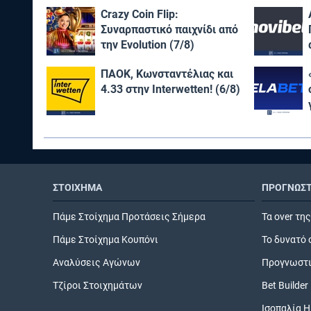
Crazy Coin Flip:
Συναρπαστικό παιχνίδι από
την Evolution (7/8)
ΠΑΟΚ, Κωνσταντέλιας και
4.33 στην Interwetten! (6/8)
ΣΤΟΙΧΗΜΑ
ΠΡΟΓΝΩΣΤ
Πάμε Στοίχημα Προτάσεις Σήμερα
Τα over τη
Πάμε Στοίχημα Κουπόνι
Το δυνατό 
Αναλύσεις Αγώνων
Προγνωστι
Τζίροι Στοιχημάτων
Bet Builder
Ισοπαλία 