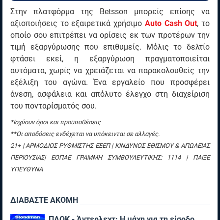
Στην πλατφόρμα της Betsson μπορείς επίσης να
αξιοποιήσεις το εξαιρετικά χρήσιμο
Auto Cash Out
, το
οποίο σου επιτρέπει να ορίσεις εκ των προτέρων την
τιμή εξαργύρωσης που επιθυμείς. Μόλις το δελτίο
φτάσει εκεί, η εξαργύρωση πραγματοποιείται
αυτόματα, χωρίς να χρειάζεται να παρακολουθείς την
εξέλιξη του αγώνα. Ένα εργαλείο που προσφέρει
άνεση, ασφάλεια και απόλυτο έλεγχο στη διαχείριση
του πονταρίσματός σου.
*Ισχύουν όροι και προϋποθέσεις
**Οι αποδόσεις ενδέχεται να υπόκεινται σε αλλαγές.
21+ | ΑΡΜΟΔΙΟΣ ΡΥΘΜΙΣΤΗΣ ΕΕΕΠ | ΚΙΝΔΥΝΟΣ ΕΘΙΣΜΟΥ & ΑΠΩΛΕΙΑΣ
ΠΕΡΙΟΥΣΙΑΣ| ΕΟΠΑΕ ΓΡΑΜΜΗ ΣΥΜΒΟΥΛΕΥΤΙΚΗΣ: 1114 | ΠΑΙΞΕ
ΥΠΕΥΘΥΝΑ
ΔΙΑΒΑΣΤΕ ΑΚΟΜΗ
ΠΑΟΚ - Άντερλεχτ: Η μάχη για τη είσοδο