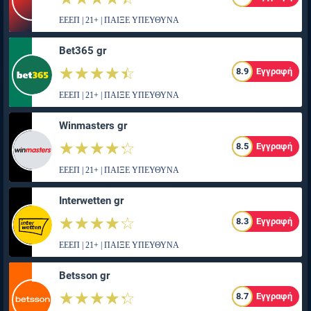
ΕΕΕΠ | 21+ | ΠΑΙΞΕ ΥΠΕΥΘΥΝΑ
Bet365 gr
☆☆☆☆☆
★★★★★
8.9
Εγγραφή
ΕΕΕΠ | 21+ | ΠΑΙΞΕ ΥΠΕΥΘΥΝΑ
Winmasters gr
☆☆☆☆☆
★★★★★
8.5
Εγγραφή
ΕΕΕΠ | 21+ | ΠΑΙΞΕ ΥΠΕΥΘΥΝΑ
Interwetten gr
☆☆☆☆☆
★★★★★
8.3
Εγγραφή
ΕΕΕΠ | 21+ | ΠΑΙΞΕ ΥΠΕΥΘΥΝΑ
Betsson gr
☆☆☆☆☆
★★★★★
8.7
Εγγραφή