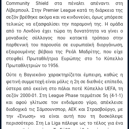
Community Shield στα πέναλτι απέναντι στη
Λίβερπουλ. Στην Premier League κατά τη διάρκεια της
σεζόν βρέθηκε ακόμα και να κινδυνεύει, όμως μπόρεσε
τελικώς να εξασφαλίσει την παραμονή της. Η ομάδα
από το Λονδίνο έχει τώρα τη δυνατότητα να γίνει ο
μοναδικός σύλλογος που κατακτά τρόπαιο στην
παρθενική του παρουσία σε ευρωπαϊκή διοργάνωση,
εξαιρουμένης βέβαια της Ρεάλ Μαδρίτης, που είχε
στεφθεί Πρωταθλήτρια Ευρώπης στο 1ο Κύπελλο
Πρωταθλητριών το 1956.
Ούτε η Βαγιεκάνο χαρακτηρίζεται έμπειρη, καθώς η
φετινή συμμετοχή είναι μόλις η 2η σε διεθνές επίπεδο,
ύστερα από εκείνη στο πάλαι ποτέ Κύπελλο UEFA, τη
σεζόν 2000-01. Στη League Phase τερμάτισε 5η (4-1-1)
και αφού γλίτωσε τον ενδιάμεσο γύρο, απέκλεισε
διαδοχικά τις Σάμσουνσπορ, ΑΕΚ και Στρασβούργο, με
την «Ένωση» να είναι αυτή που τη δυσκόλεψε
περισσότερο. Στη La Liga πάλεψε ως το τέλος για ένα