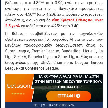
βλέπουμε στο 4.30** από 3.90, ενώ το να κρατήσει
ανέπαφη την εστία της η Βαγιεκάνο προσφέρεται
πλέον στο 4.50** (από 4.20). Στις Σούπερ Ενισχυμένες
Αποδόσεις, ο συνδυασμός
νίκη Κρίσταλ Πάλας και Over
2.5 γκολ
εκτοξεύεται στο 4.25** από 3.40.
Η Betsson, συμβαδίζοντας με τις τεχνολογικές
εξελίξεις, προσφέρει Πληροφορίες AI για τα ματς των
μεγάλων ποδοσφαιρικών διοργανώσεων, όπως οι
Super League, Premier League, Bundesliga, Ligue 1, La
Liga, Serie A, Primeira Liga και Super Lig, καθώς και στις
διοργανώσεις της UEFA: Champions League, Europa
League και Conference League.
ΤΑ ΚΟΡΥΦΑΙΑ ΑΘΛΗΜΑΤΑ ΠΑΙΖΟΥΝ
ΣΤΗΝ BETSSON ΜΕ ΣΟΥΠΕΡ ΤΟΥΡΝΟΥΑ
ΣΤΟΙΧΗΜΑΤΟΣ*
☆☆☆☆☆
★★★★★
ΕΓΓΡΑΦΗ
ΕΕΕΠ | 21+ | ΠΑΙΞΕ ΥΠΕΥΘΥΝΑ