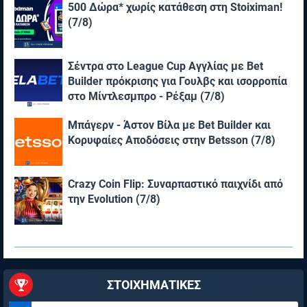
500 Δώρα* χωρίς κατάθεση στη Stoiximan!
(7/8)
Σέντρα στο League Cup Αγγλίας με Bet
Builder πρόκρισης για Γουλβς και ισορροπία
στο Μίντλεσμπρο - Ρέξαμ (7/8)
Μπάγερν - Άστον Βίλα με Bet Builder και
Κορυφαίες Αποδόσεις στην Betsson (7/8)
Crazy Coin Flip: Συναρπαστικό παιχνίδι από
την Evolution (7/8)
ΣΤΟΙΧΗΜΑΤΙΚΕΣ