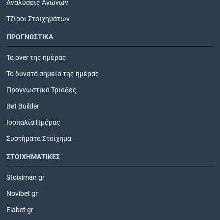
Αναλύσεις Αγώνων
Τζίροι Στοιχημάτων
ΠΡΟΓΝΩΣΤΙΚΑ
Τα over της ημέρας
Το δυνατό σημείο της ημέρας
Προγνωστικά Τριάδες
Bet Builder
Ισοπαλία Ημέρας
Συστήματα Στοίχημα
ΣΤΟΙΧΗΜΑΤΙΚΕΣ
Stoiximan gr
Novibet gr
Elabet gr