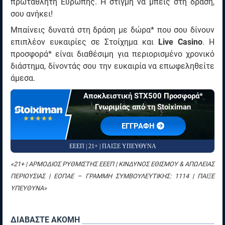
πρωταθλητή Ευρώπης. Η στιγμή να μπεις στη δράση,
σου ανήκει!
Μπαίνεις δυνατά στη δράση με δώρα* που σου δίνουν
επιπλέον ευκαιρίες σε Στοίχημα και
Live Casino
. Η
προσφορά* είναι διαθέσιμη για περιορισμένο χρονικό
διάστημα, δίνοντάς σου την ευκαιρία να επωφεληθείτε
άμεσα.
Αποκλειστική STX500 Προσφορά*
Γνωριμίας από τη Stoiximan
☆☆☆☆☆
★★★★★
EΓΓΡΑΦΗ
ΕΕΕΠ | 21+ | ΠΑΙΞΕ ΥΠΕΥΘΥΝΑ
«21+ | ΑΡΜΟΔΙΟΣ ΡΥΘΜΙΣΤΗΣ ΕΕΕΠ | ΚΙΝΔΥΝΟΣ ΕΘΙΣΜΟΥ & ΑΠΩΛΕΙΑΣ
ΠΕΡΙΟΥΣΙΑΣ | ΕΟΠΑΕ – ΓΡΑΜΜΗ ΣΥΜΒΟΥΛΕΥΤΙΚΗΣ: 1114 | ΠΑΙΞΕ
ΥΠΕΥΘΥΝΑ»
ΔΙΑΒΑΣΤΕ ΑΚΟΜΗ