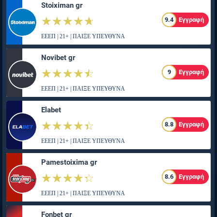
Stoiximan gr
☆☆☆☆☆
★★★★★
9.4
Εγγραφή
ΕΕΕΠ | 21+ | ΠΑΙΞΕ ΥΠΕΥΘΥΝΑ
Novibet gr
☆☆☆☆☆
★★★★★
9
Εγγραφή
ΕΕΕΠ | 21+ | ΠΑΙΞΕ ΥΠΕΥΘΥΝΑ
Elabet
☆☆☆☆☆
★★★★★
8.8
Εγγραφή
ΕΕΕΠ | 21+ | ΠΑΙΞΕ ΥΠΕΥΘΥΝΑ
Pamestoixima gr
☆☆☆☆☆
★★★★★
8.6
Εγγραφή
ΕΕΕΠ | 21+ | ΠΑΙΞΕ ΥΠΕΥΘΥΝΑ
Fonbet gr