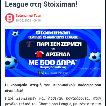
League στη Stoiximan!
Betonarme Team
30/05/2026 - 09:10
Η κορυφαία στιγμή του ευρωπαϊκού ποδοσφαίρου
είναι εδώ!
Παρί Σεν-Ζερμέν και Άρσεναλ κοντράρονται στον
μεγάλο τελικό του Champions League, με φόντο το πιο