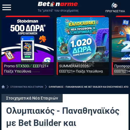
Τα "μπετά" του στοιχήματος
ΠΡΟΓΝΩΣΤΙΚΑ
Promo STX500✅ ΕΕΕΠ|21+
SUMMERAKI2026✅
Προσφορ
Παίξε Υπεύθυνα
ΕΕΕΠ|21+ Παίξε Υπεύθυνα
ΕΕΕΠ|21+
ΣΤΟΙΧΗΜΑΤΙΚΑ ΝΕΑ ΕΤΑΙΡΙΩΝ
ΟΛΥΜΠΙΑΚΟΣ - ΠΑΝΑΘΗΝΑΙΚΟΣ ΜΕ BET BUILDER ΚΑΙ ΕΝΙΣΧΥΜΕΝΕΣ ΑΠΟΔ
Στοιχηματικά Νέα Εταιριών
Ολυμπιακός - Παναθηναϊκός
με Bet Builder και