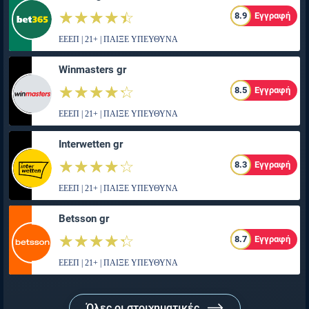
☆☆☆☆☆
★★★★★
8.9
Εγγραφή
ΕΕΕΠ | 21+ | ΠΑΙΞΕ ΥΠΕΥΘΥΝΑ
Winmasters gr
☆☆☆☆☆
★★★★★
8.5
Εγγραφή
ΕΕΕΠ | 21+ | ΠΑΙΞΕ ΥΠΕΥΘΥΝΑ
Interwetten gr
☆☆☆☆☆
★★★★★
8.3
Εγγραφή
ΕΕΕΠ | 21+ | ΠΑΙΞΕ ΥΠΕΥΘΥΝΑ
Betsson gr
☆☆☆☆☆
★★★★★
8.7
Εγγραφή
ΕΕΕΠ | 21+ | ΠΑΙΞΕ ΥΠΕΥΘΥΝΑ
Όλες οι στοιχηματικές