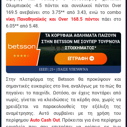
Ολυμπιακός -4.5 πόντοι και συνολικοί πόντοι Over
169.5 ανεβαίνει στο 3.75** από 3.43, ενώ το combo
νίκη Παναθηναϊκός και Over 168.5 πόντοι
πάει στο
6.05** από 5.48.
ΤΑ ΚΟΡΥΦΑΙΑ ΑΘΛΗΜΑΤΑ ΠΑΙΖΟΥΝ
ΣΤΗΝ BETSSON ΜΕ ΣΟΥΠΕΡ ΤΟΥΡΝΟΥΑ
ΣΤΟΙΧΗΜΑΤΟΣ*
☆☆☆☆☆
★★★★★
ΕΓΓΡΑΦΗ
ΕΕΕΠ | 21+ | ΠΑΙΞΕ ΥΠΕΥΘΥΝΑ
Στην πλατφόρμα της Betsson θα προκύψουν και
σημαντικές ευκαιρίες στο live, αναλόγως με το πώς θα
πηγαίνει το παιχνίδι. Ωστόσο, αν έχεις ποντάρει από
νωρίς, γίνεται να κλειδώσεις τα κέρδη σου, χωρίς να
χρειάζεται να παρακολουθείς την εξέλιξη της
αναμέτρησης. Αυτό συμβαίνει με τη χρήση του
περίφημου
Auto Cash Out
. Πρόκειται για ένα περίφημο
εργαλείο που σου επιτρέπει να ορίσεις εκ των