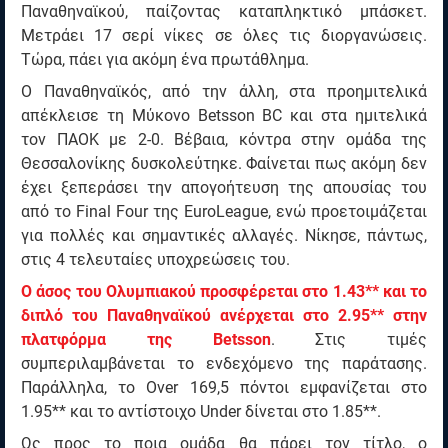
Παναθηναϊκού, παίζοντας καταπληκτικό μπάσκετ.
Μετράει 17 σερί νίκες σε όλες τις διοργανώσεις.
Τώρα, πάει για ακόμη ένα πρωτάθλημα.
Ο Παναθηναϊκός, από την άλλη, στα προημιτελικά
απέκλεισε τη Μύκονο Betsson BC και στα ημιτελικά
τον ΠΑΟΚ με 2-0. Βέβαια, κόντρα στην ομάδα της
Θεσσαλονίκης δυσκολεύτηκε. Φαίνεται πως ακόμη δεν
έχει ξεπεράσει την απογοήτευση της απουσίας του
από το Final Four της EuroLeague, ενώ προετοιμάζεται
για πολλές και σημαντικές αλλαγές. Νίκησε, πάντως,
στις 4 τελευταίες υποχρεώσεις του.
Ο άσος του Ολυμπιακού προσφέρεται στο 1.43** και το
διπλό του Παναθηναϊκού ανέρχεται στο 2.95** στην
πλατφόρμα της Betsson
. Στις τιμές
συμπεριλαμβάνεται το ενδεχόμενο της παράτασης.
Παράλληλα, το Over 169,5 πόντοι εμφανίζεται στο
1.95** και το αντίστοιχο Under δίνεται στο 1.85**.
Ως προς το ποια ομάδα θα πάρει τον τίτλο, ο