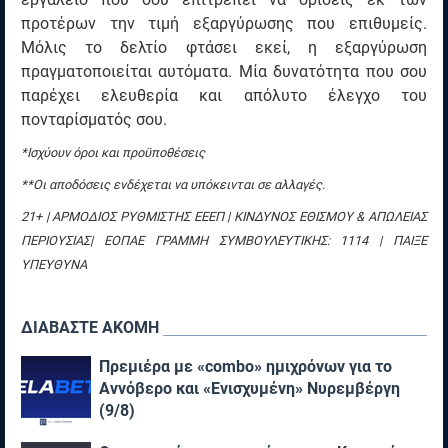
προτέρων την τιμή εξαργύρωσης που επιθυμείς.
Μόλις το δελτίο φτάσει εκεί, η εξαργύρωση
πραγματοποιείται αυτόματα. Μία δυνατότητα που σου
παρέχει ελευθερία και απόλυτο έλεγχο του
πονταρίσματός σου.
*Ισχύουν όροι και προϋποθέσεις
**Οι αποδόσεις ενδέχεται να υπόκεινται σε αλλαγές.
21+ | ΑΡΜΟΔΙΟΣ ΡΥΘΜΙΣΤΗΣ ΕΕΕΠ | ΚΙΝΔΥΝΟΣ ΕΘΙΣΜΟΥ & ΑΠΩΛΕΙΑΣ
ΠΕΡΙΟΥΣΙΑΣ| ΕΟΠΑΕ ΓΡΑΜΜΗ ΣΥΜΒΟΥΛΕΥΤΙΚΗΣ: 1114 | ΠΑΙΞΕ
ΥΠΕΥΘΥΝΑ
ΔΙΑΒΑΣΤΕ ΑΚΟΜΗ
Πρεμιέρα με «combo» ημιχρόνων για το
Αννόβερο και «Ενισχυμένη» Νυρεμβέργη
(9/8)