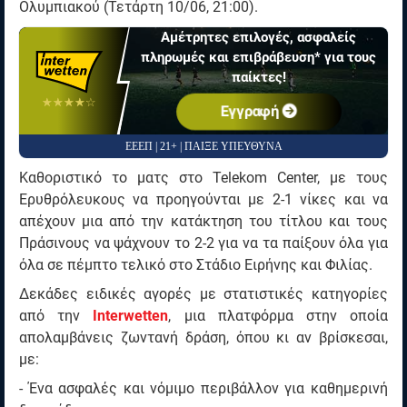
Ολυμπιακού (Τετάρτη 10/06, 21:00).
Αμέτρητες επιλογές, ασφαλείς
πληρωμές και επιβράβευση* για τους
παίκτες!
☆☆☆☆☆
★★★★★
Εγγραφή
ΕΕΕΠ | 21+ | ΠΑΙΞΕ ΥΠΕΥΘΥΝΑ
Καθοριστικό το ματς στο Telekom Center, με τους
Ερυθρόλευκους να προηγούνται με 2-1 νίκες και να
απέχουν μια από την κατάκτηση του τίτλου και τους
Πράσινους να ψάχνουν το 2-2 για να τα παίξουν όλα για
όλα σε πέμπτο τελικό στο Στάδιο Ειρήνης και Φιλίας.
Δεκάδες ειδικές αγορές με στατιστικές κατηγορίες
από την
Interwetten
, μια πλατφόρμα στην οποία
απολαμβάνεις ζωντανή δράση, όπου κι αν βρίσκεσαι,
με:
- Ένα ασφαλές και νόμιμο περιβάλλον για καθημερινή