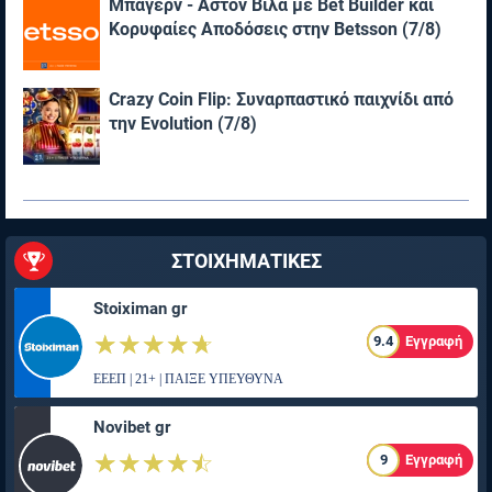
Μπάγερν - Άστον Βίλα με Bet Builder και
Κορυφαίες Αποδόσεις στην Betsson (7/8)
Crazy Coin Flip: Συναρπαστικό παιχνίδι από
την Evolution (7/8)
ΣΤΟΙΧΗΜΑΤΙΚΕΣ
Stoiximan gr
☆☆☆☆☆
★★★★★
9.4
Εγγραφή
ΕΕΕΠ | 21+ | ΠΑΙΞΕ ΥΠΕΥΘΥΝΑ
Novibet gr
☆☆☆☆☆
★★★★★
9
Εγγραφή