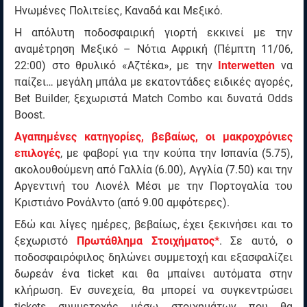
Ηνωμένες Πολιτείες, Καναδά και Μεξικό.
Η απόλυτη ποδοσφαιρική γιορτή εκκινεί με την
αναμέτρηση Μεξικό – Νότια Αφρική (Πέμπτη 11/06,
22:00) στο θρυλικό «Αζτέκα», με την
Interwetten
να
παίζει… μεγάλη μπάλα με εκατοντάδες ειδικές αγορές,
Bet Builder, ξεχωριστά Match Combo και δυνατά Odds
Boost.
Αγαπημένες κατηγορίες, βεβαίως, οι μακροχρόνιες
επιλογές
, με φαβορί για την κούπα την Ισπανία (5.75),
ακολουθούμενη από Γαλλία (6.00), Αγγλία (7.50) και την
Αργεντινή του Λιονέλ Μέσι με την Πορτογαλία του
Κριστιάνο Ρονάλντο (από 9.00 αμφότερες).
Εδώ και λίγες ημέρες, βεβαίως, έχει ξεκινήσει και το
ξεχωριστό
Πρωτάθλημα Στοιχήματος*
. Σε αυτό, ο
ποδοσφαιρόφιλος δηλώνει συμμετοχή και εξασφαλίζει
δωρεάν ένα ticket και θα μπαίνει αυτόματα στην
κλήρωση. Εν συνεχεία, θα μπορεί να συγκεντρώσει
tickets συμμετοχής μέσω στοιχημάτων που θα