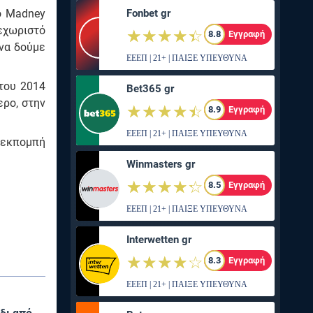
ο Madney
Fonbet gr
εχωριστό
☆☆☆☆☆
★★★★★
8.8
Εγγραφή
να δούμε
ΕΕΕΠ | 21+ | ΠΑΙΞΕ ΥΠΕΥΘΥΝΑ
 του 2014
Bet365 gr
ερο, στην
☆☆☆☆☆
★★★★★
8.9
Εγγραφή
ΕΕΕΠ | 21+ | ΠΑΙΞΕ ΥΠΕΥΘΥΝΑ
η εκπομπή
Winmasters gr
☆☆☆☆☆
★★★★★
8.5
Εγγραφή
ΕΕΕΠ | 21+ | ΠΑΙΞΕ ΥΠΕΥΘΥΝΑ
Interwetten gr
☆☆☆☆☆
★★★★★
8.3
Εγγραφή
ΕΕΕΠ | 21+ | ΠΑΙΞΕ ΥΠΕΥΘΥΝΑ