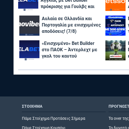
Αγγλίας με Bet Builder
πρόκρισης για Γουλβς και
ισορροπία στο Μίντλεσμπρο
Αυλαία σε Ολλανδία και
- Ρέξαμ (7/8)
Πορτογαλία με ενισχυμένες
αποδόσεις! (7/8)
«Ενισχυμένο» Bet Builder
στο ΠΑΟΚ – Άντερλεχτ με
γκολ του καυτού
Κωνσταντέλια (6/8)
ΣΤΟΙΧΗΜΑ
ΠΡΟΓΝΩΣΤ
Πάμε Στοίχημα Προτάσεις Σήμερα
Τα over τη
Πάμε Στοίχημα Κουπόνι
Το δυνατό 