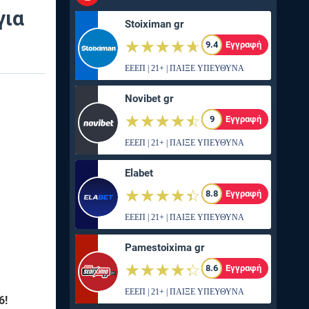
για
Stoiximan gr
☆☆☆☆☆
★★★★★
9.4
Εγγραφή
ΕΕΕΠ | 21+ | ΠΑΙΞΕ ΥΠΕΥΘΥΝΑ
Novibet gr
☆☆☆☆☆
★★★★★
9
Εγγραφή
ΕΕΕΠ | 21+ | ΠΑΙΞΕ ΥΠΕΥΘΥΝΑ
Elabet
☆☆☆☆☆
★★★★★
8.8
Εγγραφή
ΕΕΕΠ | 21+ | ΠΑΙΞΕ ΥΠΕΥΘΥΝΑ
Pamestoixima gr
☆☆☆☆☆
★★★★★
8.6
Εγγραφή
ΕΕΕΠ | 21+ | ΠΑΙΞΕ ΥΠΕΥΘΥΝΑ
6!