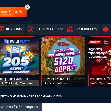
τουν βροχή 🎁
 ΠΑΙΞΕ ΥΠΕΥΘΥΝΑ
ΚΟΥΠΟΝΙ
ΣΤΟΙΧΗΜΑΤΙΚΕΣ
ΠΡΟΣΦΟΡΕΣ*
ροσφορά* Γνωριμίας✅
SUMMER5000✅ ΕΕΕΠ|21+
Welcome Offe
ΕΕΠ|21+ Παίξε Υπεύθυνα
Παίξε Υπεύθυνα
Παίξε Υπεύθυ
ΜΠΗ ΤΟΥ PAMESTOIXIMA.GR ΓΙΑ ΤΟ ΠΑΓΚΟΣΜΙΟ (VIDS)
ιχηματικά Νέα Εταιριών