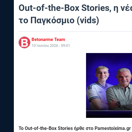
Out-of-the-Box Stories, η ν
το Παγκόσμιο (vids)
Betonarme Team
10 Ιουνίου 2026 - 09:01
Το Out-of-the-Box Stories ήρθε στο Pamestoixima.gr