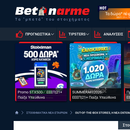
Τα δώρα* πέφ
ΕΕΕΠ | 21+ |
Τα "μπετά" του στοιχήματος
ΠΡΟΓΝΩΣΤΙΚΑ
TIPSTERS
ΑΝΑΛΥΣΕΙΣ
Promo STX500✅ ΕΕΕΠ|21+
SUMMERAKI2026✅
Π
Παίξε Υπεύθυνα
ΕΕΕΠ|21+ Παίξε Υπεύθυνα
Ε
ΣΤΟΙΧΗΜΑΤΙΚΑ ΝΕΑ ΕΤΑΙΡΙΩΝ
OUT-OF-THE-BOX STORIES, Η ΝΕΑ ΕΚΠΟ
Στο