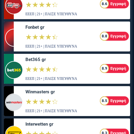
☆☆☆☆☆
★★★★★
8.6
Εγγραφή
ΕΕΕΠ | 21+ | ΠΑΙΞΕ ΥΠΕΥΘΥΝΑ
Fonbet gr
☆☆☆☆☆
★★★★★
8.8
Εγγραφή
ΕΕΕΠ | 21+ | ΠΑΙΞΕ ΥΠΕΥΘΥΝΑ
Bet365 gr
☆☆☆☆☆
★★★★★
8.9
Εγγραφή
ΕΕΕΠ | 21+ | ΠΑΙΞΕ ΥΠΕΥΘΥΝΑ
Winmasters gr
☆☆☆☆☆
★★★★★
8.5
Εγγραφή
ΕΕΕΠ | 21+ | ΠΑΙΞΕ ΥΠΕΥΘΥΝΑ
Interwetten gr
8.3
Εγγραφή