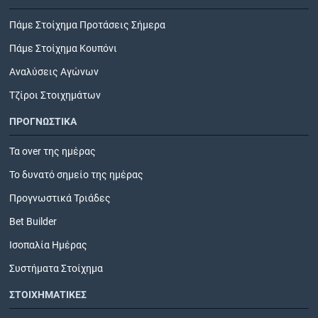
Πάμε Στοίχημα Προτάσεις Σήμερα
Πάμε Στοίχημα Κουπόνι
Αναλύσεις Αγώνων
Τζίροι Στοιχημάτων
ΠΡΟΓΝΩΣΤΙΚΑ
Τα over της ημέρας
Το δυνατό σημείο της ημέρας
Προγνωστικά Τριάδες
Bet Builder
Ισοπαλία Ημέρας
Συστήματα Στοίχημα
ΣΤΟΙΧΗΜΑΤΙΚΕΣ