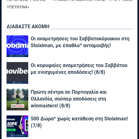
ΥΠΕΥΘΥΝΑ»
ΔΙΑΒΑΣΤΕ ΑΚΟΜΗ
Οι αναμετρήσεις του Σαββατοκύριακου στη
Stoiximan, με έπαθλο* ανταμοιβής!
Oι κορυφαίες αναμετρήσεις του Σαββάτου
με ενισχυμένες αποδόσεις! (8/8)
Πρώτη σέντρα σε Πορτογαλία και
Ολλανδία, σούπερ αποδόσεις στη
winmasters! (8/8)
500 Δώρα* χωρίς κατάθεση στη Stoiximan!
(7/8)