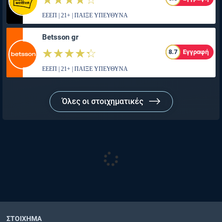
☆☆☆☆☆
★★★★★
ΕΕΕΠ | 21+ | ΠΑΙΞΕ ΥΠΕΥΘΥΝΑ
Betsson gr
☆☆☆☆☆
★★★★★
8.7
Εγγραφή
ΕΕΕΠ | 21+ | ΠΑΙΞΕ ΥΠΕΥΘΥΝΑ
Όλες οι στοιχηματικές
ΣΤΟΙΧΗΜΑ