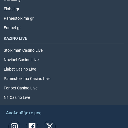
Elabet gr
Pamestoixima gr
Fonbet gr
ΚΑΖΙΝΟ LIVE
Stoiximan Casino Live
Novibet Casino Live
Elabet Casino Live
Pamestoixima Casino Live
Fonbet Casino Live
N1 Casino Live
Ακολουθήστε μας