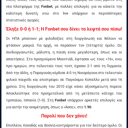
νέα πλατφόρμα της
Fonbet
, με πολλές επιλογές για να κάνετε την
καλύτερη δυνατή, ενώ στο live υπάρχουν οι περισσότερες
στατιστικές αγορές.
Έληξε 0-0 ή 1-1; Η Fonbet σου δίνει τα λεφτά σου πίσω!
Οι ΗΠΑ μπαίνουν με φιλοδοξίες στη διοργάνωση και θέλουν να
φτάσουν μακριά. Για αρχή, να περάσουν τον (τέταρτο) όμιλο. Ως
συνδιοργανωτές, μάλιστα, η πίεση είναι μεγαλύτερη, όπως και οι
απαιτήσεις. Στο προηγούμενο Μουντιάλ, έφτασαν ως τους «16», ενώ
προ ημερών, στο τελευταίο τους τεστ, έχασαν 2-1 από τη Γερμανία.
Από την άλλη, η Παραγουάη κέρδισε 4-0 τη Νικαράγουα στο τελευταίο
φιλικό παιχνίδι και επιστρέφει σε Παγκόσμιο Κύπελλο μετά από 16
χρόνια. Στη διοργάνωση του 2010 είχε κάνει αξιοσημείωτη πορεία:
Αποκλείστηκε στα προημιτελικά από τη μετέπειτα κάτοχο του
τροπαίου, Ισπανία (1-0). Στη
Fonbet
υπάρχουν αρκετές επιλογές και
για αυτήν την αναμέτρηση, όπως ο «Άσος», στο
1.90
.
Παρολί που δεν χάνει!
Επιπλέον, Καναδάς και Βοσνία κοντράρονται για τον δεύτερο όμιλο. Οι