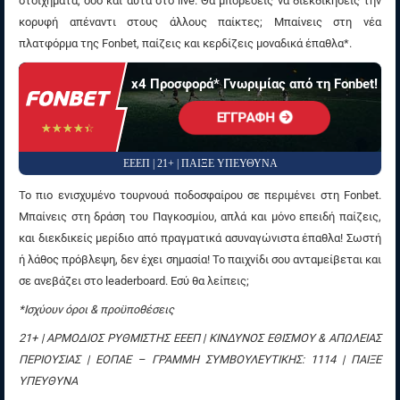
στοιχήματα, όσο και αυτά στο live. Θα μπορέσεις να διεκδικήσεις την
κορυφή απέναντι στους άλλους παίκτες; Μπαίνεις στη νέα
πλατφόρμα της Fonbet, παίζεις και κερδίζεις μοναδικά έπαθλα*.
x4 Προσφορά* Γνωριμίας από τη Fonbet!
ΕΓΓΡΑΦΗ
☆☆☆☆☆
★★★★★
ΕΕΕΠ | 21+ | ΠΑΙΞΕ ΥΠΕΥΘΥΝΑ
Το πιο ενισχυμένο τουρνουά ποδοσφαίρου σε περιμένει στη
Fonbet
.
Μπαίνεις στη δράση του Παγκοσμίου, απλά και μόνο επειδή παίζεις,
και διεκδικείς μερίδιο από πραγματικά ασυναγώνιστα έπαθλα! Σωστή
ή λάθος πρόβλεψη, δεν έχει σημασία! Το παιχνίδι σου ανταμείβεται και
σε ανεβάζει στο
leaderboard
. Εσύ θα λείπεις;
*Ισχύουν όροι & προϋποθέσεις
21+ | ΑΡΜΟΔΙΟΣ ΡΥΘΜΙΣΤΗΣ ΕΕΕΠ | ΚΙΝΔΥΝΟΣ ΕΘΙΣΜΟΥ & ΑΠΩΛΕΙΑΣ
ΠΕΡΙΟΥΣΙΑΣ | ΕΟΠΑΕ – ΓΡΑΜΜΗ ΣΥΜΒΟΥΛΕΥΤΙΚΗΣ: 1114 | ΠΑΙΞΕ
ΥΠΕΥΘΥΝΑ