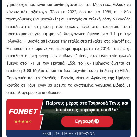
γηπεδούχοι που είναι και συνδιοργανωτές του Μουντιάλ, θέλουν να
κάνουν κάτι αξιόλογο. Τόσο το 2022, όσο και το 1986, στις δύο
προηγούμενες (και μοναδικές) συμμετοχές σε τελική φάση, ο Καναδάς
αποκλείστηκε στη φάση των ομίλων, ενώ στο τελευταίο τεστ
προετοιμασίας για τη φετινή διοργάνωση έμεινε στο 1-1 με την
Ιρλανδία. Η Βοσνία απέκλεισε την Ιταλία στα πέναλτι, στα
playoff
και
θα δώσει το «παρών» για δεύτερη φορά μετά το 2014. Τότε, είχε
αποκλειστεί στη φάση των ομίλων. Επίσης, στο τελευταίο φιλικό
έμεινε στο 1-1 με τον Παναμά. Εδώ, το «Χ» Ημίχρονο δίνεται σε
απόδοση
2.00
. Μάλιστα, και τα δύο παιχνίδια αυτά, δηλαδή το ΗΠΑ -
Παραγουάη και το Καναδάς - Βοσνία, είναι
οι Αγώνες της Ημέρας
,
κοινώς σε κάθε έναν θα βρείτε τα αγαπημένα
Ψαγμένα Ειδικά
με
σπέσιαλ αγορές και αποδόσεις.
Παίρνεις μέρος στο Τουρνουά Τένις και
διεκδικείς κορυφαία έπαθλα*
Εγγραφή
☆☆☆☆☆
★★★★★
ΕΕΕΠ | 21+ | ΠΑΙΞΕ ΥΠΕΥΘΥΝΑ