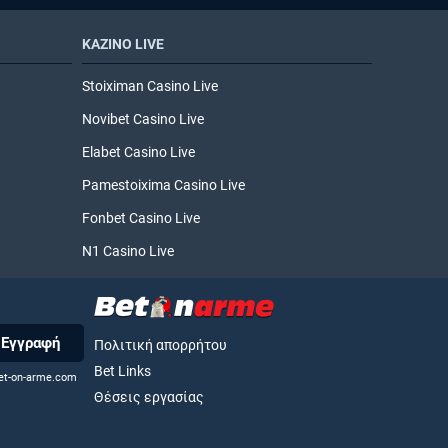
ΚΑΖΙΝΟ LIVE
Stoiximan Casino Live
Novibet Casino Live
Elabet Casino Live
Pamestoixima Casino Live
Fonbet Casino Live
N1 Casino Live
Εγγραφή
Πολιτική απορρήτου
Bet Links
et-on-arme.com
Θέσεις εργασίας