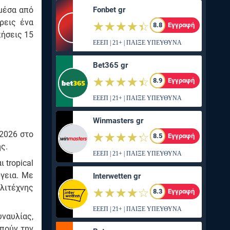
 μέσα από
Fonbet gr
ρεις ένα
☆☆☆☆☆
★★★★★
8.8
Εγγραφή
κήσεις 15
ΕΕΕΠ | 21+ | ΠΑΙΞΕ ΥΠΕΥΘΥΝΑ
Bet365 gr
☆☆☆☆☆
★★★★★
8.9
Εγγραφή
ΕΕΕΠ | 21+ | ΠΑΙΞΕ ΥΠΕΥΘΥΝΑ
Winmasters gr
 2026 στο
☆☆☆☆☆
★★★★★
8.5
Εγγραφή
ς.
ΕΕΕΠ | 21+ | ΠΑΙΞΕ ΥΠΕΥΘΥΝΑ
 tropical
ργεια. Με
Interwetten gr
λλιτέχνης
☆☆☆☆☆
★★★★★
8.3
Εγγραφή
ΕΕΕΠ | 21+ | ΠΑΙΞΕ ΥΠΕΥΘΥΝΑ
ναυλίας,
απούν την