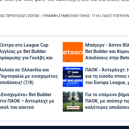
ΑΣ ΠΕΡΙΟΥΣΙΑΣ | ΕΟΠΑΕ - ΓΡΑΜΜΗ ΣΥΜΒΟΥΛΕΥΤΙΚΗΣ: 1114 | ΠΑΙΞΕ ΥΠΕΥΘΥ
Σέντρα στο League Cup
Μπάγερν - Άστον Βί
Αγγλίας με Bet Builder
Bet Builder και Κορυ
πρόκρισης για Γουλβς και
Αποδόσεις στην Bet
ισορροπία στο
(7/8)
Αυλαία σε Ολλανδία και
ΠΑΟΚ - Άντερλεχτ: 
Μίντλεσμπρο - Ρέξαμ (7/8)
Πορτογαλία με ενισχυμένες
για τη είσοδο στους
αποδόσεις! (7/8)
του Europa League, 
έπαθλο* ανταμοιβής
«Ενισχυμένο» Bet Builder
Για το επόμενο βήμα
Stoiximan! (6/8)
στο ΠΑΟΚ – Άντερλεχτ με
ΠΑΟΚ, με σούπερ τι
γκολ του καυτού
καλύτερες αποδόσει
Κωνσταντέλια (6/8)
winmasters! (6/8)