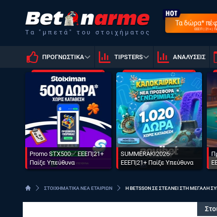
Τα δώρα* πέφ
ΕΕΕΠ | 21+ |
Τα "μπετά" του στοιχήματος
ΠΡΟΓΝΩΣΤΙΚΑ
TIPSTERS
ΑΝΑΛΥΣΕΙΣ
Promo STX500✅ ΕΕΕΠ|21+
SUMMERAKI2026✅
Π
Παίξε Υπεύθυνα
ΕΕΕΠ|21+ Παίξε Υπεύθυνα
Ε
ΣΤΟΙΧΗΜΑΤΙΚΑ ΝΕΑ ΕΤΑΙΡΙΩΝ
Η BETSSON ΣΕ ΣΤΕΛΝΕΙ ΣΤΗ ΜΕΓΑΛΗ ΣΥ
Στο