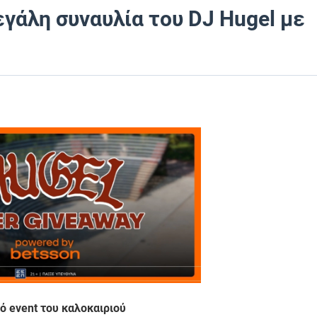
εγάλη συναυλία του DJ Hugel με
κό event του καλοκαιριού