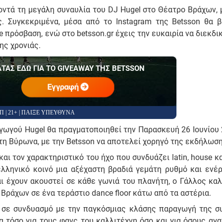
κοντά τη μεγάλη συναυλία του DJ Hugel στο Θέατρο Βράχων,
ς. Συγκεκριμένα, μέσα από το Instagram της Betsson θα β
e πρόσβαση, ενώ στο betsson.gr έχεις την ευκαιρία να διεκδι
ης χρονιάς.
ΤΑΣ ΕΔΩ ΓΙΑ ΤΟ GIVEAWAY ΤΗΣ BETSSON
Εγγραφή
Π | 21+ | ΠΑΙΞΕ ΥΠΕΥΘΥΝΑ
γωγού Hugel θα πραγματοποιηθεί την Παρασκευή 26 Ιουνίου
 Βύρωνα, με την Betsson να αποτελεί χορηγό της εκδήλωση
αι τον χαρακτηριστικό του ήχο που συνδυάζει latin, house και
ελληνικό κοινό μια αξέχαστη βραδιά γεμάτη ρυθμό και ενέ
αι έχουν ακουστεί σε κάθε γωνιά του πλανήτη, ο Γάλλος κα
 Βράχων σε ένα τεράστιο dance floor κάτω από τα αστέρια.
 σε συνδυασμό με την παγκόσμιας κλάσης παραγωγή της συ
α τόσο για τους φανς του καλλιτέχνη όσο και για όσους αγ