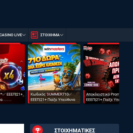
CASINO LIVE
ΣΤΟΙΧΗΜΑ
r*✅ ΕΕΕΠ|21+
Κωδικός SUMMER710✅
Αποκλειστικό Promo✅
να
ΕΕΕΠ|21+ Παίξε Υπεύθυνα
ΕΕΕΠ|21+ Παίξε Υπεύθυνα
ΣΤΟΙΧΗΜΑΤΙΚΕΣ