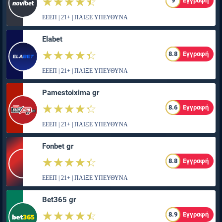
☆☆☆☆☆
★★★★★
9
Εγγραφή
ΕΕΕΠ | 21+ | ΠΑΙΞΕ ΥΠΕΥΘΥΝΑ
Elabet
☆☆☆☆☆
★★★★★
8.8
Εγγραφή
ΕΕΕΠ | 21+ | ΠΑΙΞΕ ΥΠΕΥΘΥΝΑ
Pamestoixima gr
☆☆☆☆☆
★★★★★
8.6
Εγγραφή
ΕΕΕΠ | 21+ | ΠΑΙΞΕ ΥΠΕΥΘΥΝΑ
Fonbet gr
☆☆☆☆☆
★★★★★
8.8
Εγγραφή
ΕΕΕΠ | 21+ | ΠΑΙΞΕ ΥΠΕΥΘΥΝΑ
Bet365 gr
☆☆☆☆☆
★★★★★
8.9
Εγγραφή