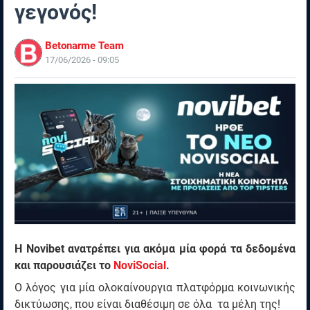
γεγονός!
Betonarme Team
17/06/2026 - 09:05
Η Novibet ανατρέπει για ακόμα μία φορά τα δεδομένα
και παρουσιάζει το
NoviSocial
.
Ο λόγος για μία ολοκαίνουργια πλατφόρμα κοινωνικής
δικτύωσης, που είναι διαθέσιμη σε όλα τα μέλη της!