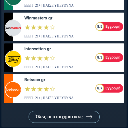
ΕΕΕΠ | 21+ | ΠΑΙΞΕ ΥΠΕΥΘΥΝΑ
Winmasters gr
☆☆☆☆☆
★★★★★
8.5
Εγγραφή
ΕΕΕΠ | 21+ | ΠΑΙΞΕ ΥΠΕΥΘΥΝΑ
Interwetten gr
☆☆☆☆☆
★★★★★
8.3
Εγγραφή
ΕΕΕΠ | 21+ | ΠΑΙΞΕ ΥΠΕΥΘΥΝΑ
Betsson gr
☆☆☆☆☆
★★★★★
8.7
Εγγραφή
ΕΕΕΠ | 21+ | ΠΑΙΞΕ ΥΠΕΥΘΥΝΑ
Όλες οι στοιχηματικές