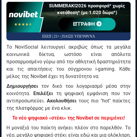
SUMMERAKI2026 προσφορά* χωρίς
κατάθεση* (με 1.020 δώρα*)
ΕΓΓΡΑΦΗ
☆☆☆☆☆
★★★★★
ΕΕΕΠ | 21+ | ΠΑΙΞΕ ΥΠΕΥΘΥΝΑ
Το NoviSocial λειτουργεί ακριβώς όπως τα μεγάλα
κοινωνικά δίκτυα, ωστόσο είναι απόλυτα
προσαρμοσμένο γύρω από την αθλητική δραστηριότητα
και τις απαιτήσεις του σύγχρονου i-gaming. Κάθε
μέλος της Novibet έχει τη δυνατότητα να:
Δημιουργήσει
τον δικό του λογαριασμό μέσα στην
κοινότητα.
Επιλέξει
τη ψηφιακή εμφάνιση που τον
αντιπροσωπεύει.
Ακολουθήσει
τους πιο "hot" παίκτες
της πλατφόρμας με ένα κλικ.
Το νέο ψηφιακό «στέκι» της Novibet σε περιμένει!
Η μοναξιά του παίκτη ανήκει πλέον στο παρελθόν. Το
νέο, μεγάλο ψηφιακό στέκι είναι εδώ και μια ολόκληρη,