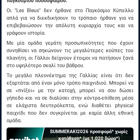
παγκόσμιου ποδοσφαίρου.
Οι "Les Bleus" δεν ήρθανε στο Παγκόσμιο Κύπελλο
απλά για να διεκδικήσουν το τρόπαιο· ήρθανε για να
επιβεβαιώσουν την απόλυτη κυριαρχία τους και να
γράψουν ιστορία.
Με μία ομάδα γεμάτη προσωπικότητες που έχουν
συνηθίσει να σηκώνουν τις μεγαλύτερες κούπες του
πλανήτη, οι Γάλλοι δείχνουν έτοιμοι να πατήσουν ξανά
στο υψηλότερο σκαλί του βάθρου.
Το μεγάλο πλεονέκτημα της Γαλλίας είναι ότι δεν
εξαρτάται από έναν μόνο τρόπο παιχνιδιού. Μπορεί να
σε «πνίξει» με την κατοχή, μπορεί να σου δώσει
γήπεδο και να σε διαλύσει στην κόντρα-επίθεση μέσα
σε ελάχιστα δευτερόλεπτα, ενώ διαθέτει physical
παιχνίδι που δεν συγκρίνεται με καμία άλλη εθνική
ομάδα.
SUMMERAKI2026 προσφορά* χωρίς
κατάθεση* (με 1.020 δώρα*)