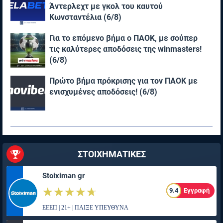
Άντερλεχτ με γκολ του καυτού
Κωνσταντέλια (6/8)
Για το επόμενο βήμα ο ΠΑΟΚ, με σούπερ
τις καλύτερες αποδόσεις της winmasters!
(6/8)
Πρώτο βήμα πρόκρισης για τον ΠΑΟΚ με
ενισχυμένες αποδόσεις! (6/8)
ΣΤΟΙΧΗΜΑΤΙΚΕΣ
Stoiximan gr
☆☆☆☆☆
★★★★★
9.4
Εγγραφή
ΕΕΕΠ | 21+ | ΠΑΙΞΕ ΥΠΕΥΘΥΝΑ