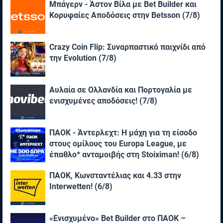
Μπάγερν - Άστον Βίλα με Bet Builder και
Κορυφαίες Αποδόσεις στην Betsson (7/8)
Crazy Coin Flip: Συναρπαστικό παιχνίδι από
την Evolution (7/8)
Αυλαία σε Ολλανδία και Πορτογαλία με
ενισχυμένες αποδόσεις! (7/8)
ΠΑΟΚ - Άντερλεχτ: Η μάχη για τη είσοδο
στους ομίλους του Europa League, με
έπαθλο* ανταμοιβής στη Stoiximan! (6/8)
ΠΑΟΚ, Κωνσταντέλιας και 4.33 στην
Interwetten! (6/8)
«Ενισχυμένο» Bet Builder στο ΠΑΟΚ –