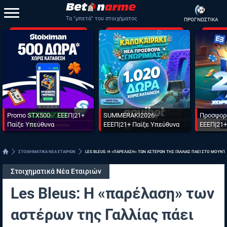
Τα "μπετά" του στοιχήματος
ΠΡΟΓΝΩΣΤΙΚΑ
Promo STX500✅ ΕΕΕΠ|21+
SUMMERAKI2026✅
Προσφορ
Παίξε Υπεύθυνα
ΕΕΕΠ|21+ Παίξε Υπεύθυνα
ΕΕΕΠ|21+
ΣΤΟΙΧΗΜΑΤΙΚΑ ΝΕΑ ΕΤΑΙΡΙΩΝ
LES BLEUS: Η «ΠΑΡΕΛΑΣΗ» ΤΩΝ ΑΣΤΕΡΩΝ ΤΗΣ ΓΑΛΛΙΑΣ ΠΑΕΙ ΣΤΟ ΜΟΥΝΤΙΑΛ
Στοιχηματικά Νέα Εταιριών
Les Bleus: Η «παρέλαση» των
αστέρων της Γαλλίας πάει