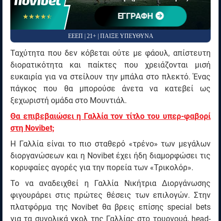
ΕΓΓΡΑΦΗ
☆☆☆☆☆
★★★★★
ΕΕΕΠ | 21+ | ΠΑΙΞΕ ΥΠΕΥΘΥΝΑ
Ταχύτητα που δεν κόβεται ούτε με φάουλ, απίστευτη
διορατικότητα και παίκτες που χρειάζονται μισή
ευκαιρία για να στείλουν την μπάλα στο πλεκτό. Ένας
πάγκος που θα μπορούσε άνετα να κατεβεί ως
ξεχωριστή ομάδα στο Μουντιάλ.
Θα επιβεβαιώσει η Γαλλία τον τίτλο του υπερ-φαβορί
στη Novibet;
Η Γαλλία είναι το πιο σταθερό «τρένο» των μεγάλων
διοργανώσεων και η Novibet έχει ήδη διαμορφώσει τις
κορυφαίες αγορές για την πορεία των «Τρικολόρ».
Το να αναδειχθεί η Γαλλία Νικήτρια Διοργάνωσης
φιγουράρει στις πρώτες θέσεις των επιλογών. Στην
πλατφόρμα της Novibet θα βρεις επίσης special bets
για τα συνολικά γκολ της Γαλλίας στο τουρνουά, head-