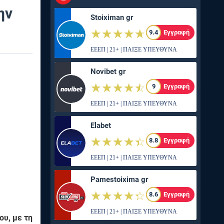
ην
Stoiximan gr
☆☆☆☆☆
★★★★★
9.4
Εγγραφή
ΕΕΕΠ | 21+ | ΠΑΙΞΕ ΥΠΕΥΘΥΝΑ
Novibet gr
☆☆☆☆☆
★★★★★
9
Εγγραφή
ΕΕΕΠ | 21+ | ΠΑΙΞΕ ΥΠΕΥΘΥΝΑ
Elabet
☆☆☆☆☆
★★★★★
8.8
Εγγραφή
ΕΕΕΠ | 21+ | ΠΑΙΞΕ ΥΠΕΥΘΥΝΑ
Pamestoixima gr
☆☆☆☆☆
★★★★★
8.6
Εγγραφή
ΕΕΕΠ | 21+ | ΠΑΙΞΕ ΥΠΕΥΘΥΝΑ
ου, με τη