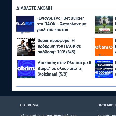
ΔΙΑΒΑΣΤΕ ΑΚΟΜΗ
«Ενισχυμένο» Bet Builder
στο ΠΑΟΚ – Άντερλεχτ με
γκολ του καυτού
Κωνσταντέλια (6/8)
Super προσφορά: Η
πρόκριση του ΠΑΟΚ σε
απόδοση* 100! (6/8)
Διακοπές στον Όλυμπο με 5
Δώρα* σε όλους από τη
Stoiximan! (5/8)
ΣΤΟΙΧΗΜΑ
ΠΡΟΓΝΩΣΤ