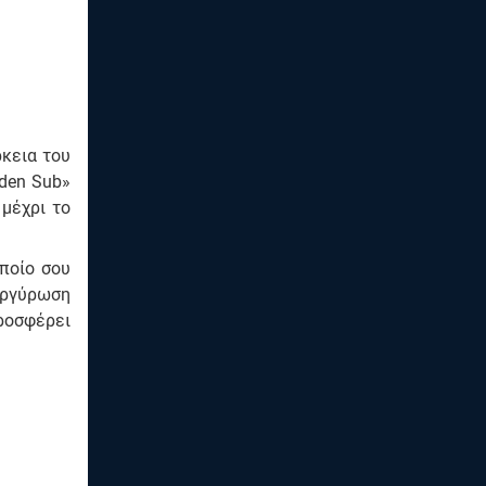
ρκεια του
lden Sub»
μέχρι το
οποίο σου
ξαργύρωση
προσφέρει