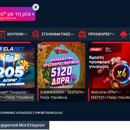
* με τη μία »
 ΠΑΙΞΕ ΥΠΕΥΘΥΝΑ
ΚΟΥΠΟΝΙ
ΣΤΟΙΧΗΜΑΤΙΚΕΣ
ΠΡΟΣΦΟΡΕΣ*
ορά* Γνωριμίας✅
SUMMER5000✅ ΕΕΕΠ|21+
Welcome Offer*✅
21+ Παίξε Υπεύθυνα
Παίξε Υπεύθυνα
ΕΕΕΠ|21+ Παίξε Υπεύθ
ΝΙΣΧΥΜΕΝΕΣ ΑΠΟΔΟΣΕΙΣ ΣΤΗΝ BETSSON (23/6)
ιχηματικά Νέα Εταιριών