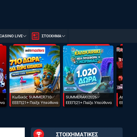
CASINO LIVE
ΣΤΟΙΧΗΜΑ
Κωδικός SUMMER710✅
SUMMERAKI2026✅
Αποκλεισ
υνα
ΕΕΕΠ|21+ Παίξε Υπεύθυνα
ΕΕΕΠ|21+ Παίξε Υπεύθυνα
ΕΕΕΠ|21+
ΣΤΟΙΧΗΜΑΤΙΚΕΣ