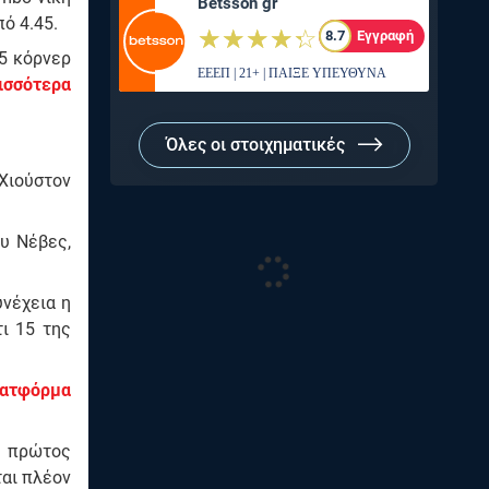
Betsson gr
πό 4.45.
☆☆☆☆☆
★★★★★
8.7
Εγγραφή
.5 κόρνερ
ΕΕΕΠ | 21+ | ΠΑΙΞΕ ΥΠΕΥΘΥΝΑ
ισσότερα
Όλες οι στοιχηματικές
 Χιούστον
υ Νέβες,
υνέχεια η
τι 15 της
πλατφόρμα
 ο πρώτος
ται πλέον