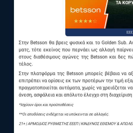
ΤΑ ΚΟΡ
☆☆☆☆☆
★★★★★
ΕΕΕ
Στην Betsson θα βρεις φυσικά και το Golden Sub. Α
ματς, τότε εκείνος που περνάει ως αλλαγή παίρνει
στους διαθέσιμους αγώνες της Betsson και δες πώ
τέλος.
Στην πλατφόρμα της Betsson μπορείς βέβαια να αξ
επιτρέπει να ορίσεις εκ των προτέρων την τιμή εξ
πραγματοποιείται αυτόματα, χωρίς να χρειάζεται ν
άνεση, ασφάλεια και απόλυτο έλεγχο στη διαχείριση
*Ισχύουν όροι και προϋποθέσεις
**Οι αποδόσεις ενδέχεται να υπόκεινται σε αλλαγές.
21+ | ΑΡΜΟΔΙΟΣ ΡΥΘΜΙΣΤΗΣ ΕΕΕΠ | ΚΙΝΔΥΝΟΣ ΕΘΙΣΜΟΥ & ΑΠΩΛΕ