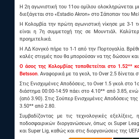
Η 2η αγωνιστική του 11ου ομίλου ολοκληρώνεται με
διεξάγεται στο «Estadio Akron» στο Σάποπαν του Με
Η Κολομβία την πρώτη αγωνιστική νίκησε με 3-1 τ
είναι η 7η συμμετοχή της σε Μουντιάλ. Καλύτερ
προημιτελικά.
Η ΛΔ Κονγκό πήρε το 1-1 από την Πορτογαλία. Βρέθη
καλές στιγμές που θα μπορούσαν να της δώσουν και 
Ο άσος της Κολομβίας τοποθετείται στο 1.52** κ
Betsson
. Αναφορικά με τα γκολ, το Over 2.5 δίνεται 
Στις Ενισχυμένες Αποδόσεις, το Over 1.5 γκολ στο 1ο
διάστημα 00:00-14:59 πάει στο 4.10** από 3.85, ενώ
(από 3.90). Στις Σούπερ Ενισχυμένες Αποδόσεις της
3.50** από 2.80.
Συμβαδίζοντας με τις τεχνολογικές εξελίξεις,
ποδοσφαιρικών διοργανώσεων, όπως οι Super League, 
και Super Lig, καθώς και στις διοργανώσεις της UEF