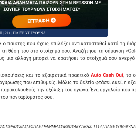
ΥΦΑΙΑ ΑΘΛΗΜΑΤΑ ΠΑΙΖΟΥΝ ΣΤΗΝ BETSSON ΜΕ
ΣΟΥΠΕΡ ΤΟΥΡΝΟΥΑ ΣΤΟΙΧΗΜΑΤΟΣ*
ΕΓΓΡΑΦΗ
Π | 21+ | ΠΑΙΞΕ ΥΠΕΥΘΥΝΑ
ν ο παίκτης που έχεις επιλέξει αντικατασταθεί κατά τη διά
 τη θέση του στο στοίχημά σου. Αναζήτησε τη σήμανση «Go
ς μια αλλαγή μπορεί να κρατήσει το στοίχημά σου ενεργό 
ιοποιήσεις και το εξαιρετικά πρακτικό
Auto Cash Out
, το 
αργύρωσης που επιθυμείς. Μόλις το δελτίο φτάσει εκεί, η ε
α παρακολουθείς την εξέλιξη του αγώνα. Ένα εργαλείο που 
 του πονταρίσματός σου.
ΙΑΣ ΠΕΡΙΟΥΣΙΑΣ| ΕΟΠΑΕ ΓΡΑΜΜΗ ΣΥΜΒΟΥΛΕΥΤΙΚΗΣ: 1114 | ΠΑΙΞΕ ΥΠΕΥΘΥΝΑ