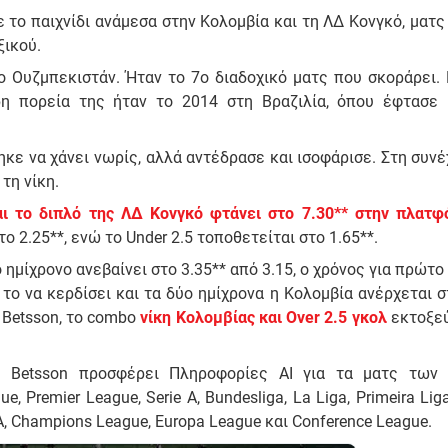
 το παιχνίδι ανάμεσα στην Κολομβία και τη ΛΔ Κονγκό, ματς
ξικού.
ο Ουζμπεκιστάν. Ήταν το 7ο διαδοχικό ματς που σκοράρει.
η πορεία της ήταν το 2014 στη Βραζιλία, όπου έφτασε 
κε να χάνει νωρίς, αλλά αντέδρασε και ισοφάρισε. Στη συνέ
τη νίκη.
αι το διπλό της ΛΔ Κονγκό φτάνει στο 7.30** στην πλατφ
στο 2.25**, ενώ το Under 2.5 τοποθετείται στο 1.65**.
 ημίχρονο ανεβαίνει στο 3.35** από 3.15, ο χρόνος για πρώτο
 το να κερδίσει και τα δύο ημίχρονα η Κολομβία ανέρχεται σ
 Betsson, το combo
νίκη Κολομβίας και Over 2.5 γκολ
εκτοξεύ
 η Betsson προσφέρει Πληροφορίες AI για τα ματς των
Premier League, Serie A, Bundesliga, La Liga, Primeira Liga
A, Champions League, Europa League και Conference League.