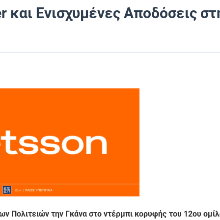
der και Ενισχυμένες Αποδόσεις στ
ν Πολιτειών την Γκάνα στο ντέρμπι κορυφής του 12ου ομίλ