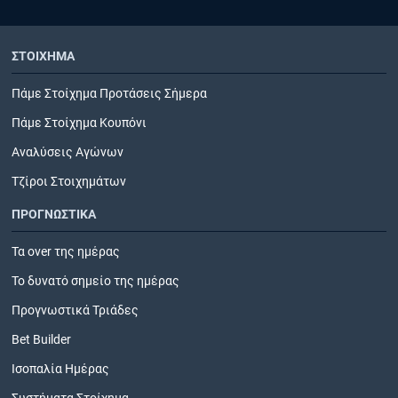
ΣΤΟΙΧΗΜΑ
Πάμε Στοίχημα Προτάσεις Σήμερα
Πάμε Στοίχημα Κουπόνι
Αναλύσεις Αγώνων
Τζίροι Στοιχημάτων
ΠΡΟΓΝΩΣΤΙΚΑ
Τα over της ημέρας
Το δυνατό σημείο της ημέρας
Προγνωστικά Τριάδες
Bet Builder
Ισοπαλία Ημέρας