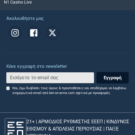
N1 Casino Live
Ακολουθήστε μας
Κάνε εγγραφή στο newsletter
Εγγραφή
Ναι, έχω διαβάσει τους όρους & προυποθέσεις και αποδέχομαι να λαμβάνω
ενημερωτικά email από bet-on-arme.com σχετικά με προσφορές.
21+ | ΑΡΜΟΔΙΟΣ ΡΥΘΜΙΣΤΗΣ ΕΕΕΠ | ΚΙΝΔΥΝΟΣ
ΕΘΙΣΜΟΥ & ΑΠΩΛΕΙΑΣ ΠΕΡΙΟΥΣΙΑΣ |
ΠΑΙΞΕ