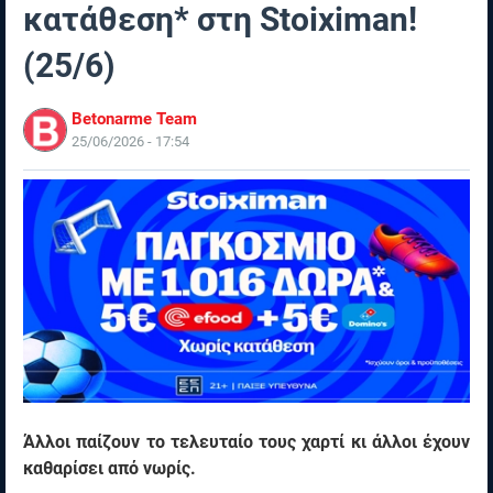
κατάθεση* στη Stoiximan!
(25/6)
Betonarme Team
25/06/2026 - 17:54
Άλλοι παίζουν το τελευταίο τους χαρτί κι άλλοι έχουν
καθαρίσει από νωρίς.