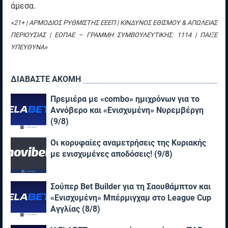
άμεσα.
«21+ | ΑΡΜΟΔΙΟΣ ΡΥΘΜΙΣΤΗΣ ΕΕΕΠ | ΚΙΝΔΥΝΟΣ ΕΘΙΣΜΟΥ & ΑΠΩΛΕΙΑΣ
ΠΕΡΙΟΥΣΙΑΣ | ΕΟΠΑΕ – ΓΡΑΜΜΗ ΣΥΜΒΟΥΛΕΥΤΙΚΗΣ: 1114 | ΠΑΙΞΕ
ΥΠΕΥΘΥΝΑ»
ΔΙΑΒΑΣΤΕ ΑΚΟΜΗ
Πρεμιέρα με «combo» ημιχρόνων για το
Αννόβερο και «Ενισχυμένη» Νυρεμβέργη
(9/8)
Oι κορυφαίες αναμετρήσεις της Κυριακής
με ενισχυμένες αποδόσεις! (9/8)
Σούπερ Bet Builder για τη Σαουθάμπτον και
«Ενισχυμένη» Μπέρμιγχαμ στο League Cup
Αγγλίας (8/8)