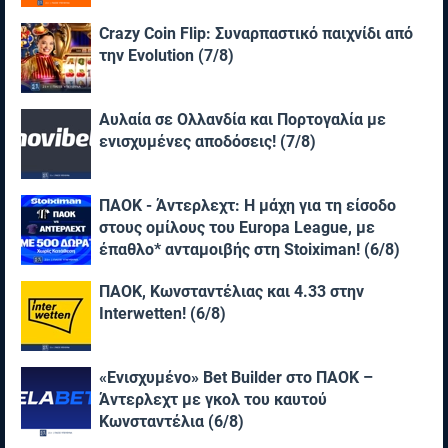
Crazy Coin Flip: Συναρπαστικό παιχνίδι από
την Evolution (7/8)
Αυλαία σε Ολλανδία και Πορτογαλία με
ενισχυμένες αποδόσεις! (7/8)
ΠΑΟΚ - Άντερλεχτ: Η μάχη για τη είσοδο
στους ομίλους του Europa League, με
έπαθλο* ανταμοιβής στη Stoiximan! (6/8)
ΠΑΟΚ, Κωνσταντέλιας και 4.33 στην
Interwetten! (6/8)
«Ενισχυμένο» Bet Builder στο ΠΑΟΚ –
Άντερλεχτ με γκολ του καυτού
Κωνσταντέλια (6/8)