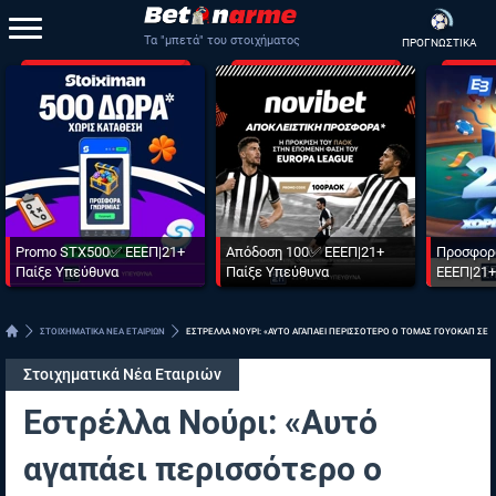
Τα "μπετά" του στοιχήματος
ΠΡΟΓΝΩΣΤΙΚΑ
Promo STX500✅ ΕΕΕΠ|21+
Απόδοση 100✅ ΕΕΕΠ|21+
Προσφορ
Παίξε Υπεύθυνα
Παίξε Υπεύθυνα
ΕΕΕΠ|21+
ΣΤΟΙΧΗΜΑΤΙΚΑ ΝΕΑ ΕΤΑΙΡΙΩΝ
ΕΣΤΡΕΛΛΑ ΝΟΥΡΙ: «ΑΥΤΟ ΑΓΑΠΑΕΙ ΠΕΡΙΣΣΟΤΕΡΟ Ο ΤΟΜΑΣ ΓΟΥΟΚΑΠ ΣΕ Μ
Στοιχηματικά Νέα Εταιριών
Εστρέλλα Νούρι: «Αυτό
αγαπάει περισσότερο ο