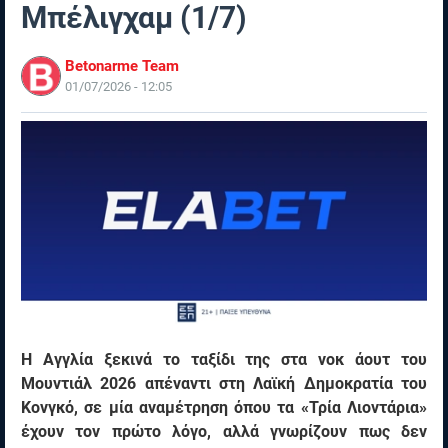
Μπέλιγχαμ (1/7)
Betonarme Team
01/07/2026 - 12:05
Η Αγγλία ξεκινά το ταξίδι της στα νοκ άουτ του
Μουντιάλ 2026 απέναντι στη Λαϊκή Δημοκρατία του
Κονγκό, σε μία αναμέτρηση όπου τα «Τρία Λιοντάρια»
έχουν τον πρώτο λόγο, αλλά γνωρίζουν πως δεν