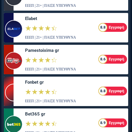
ΕΕΕΠ | 21+ | ΠΑΙΞΕ ΥΠΕΥΘΥΝΑ
Elabet
☆☆☆☆☆
★★★★★
8.8
Εγγραφή
ΕΕΕΠ | 21+ | ΠΑΙΞΕ ΥΠΕΥΘΥΝΑ
Pamestoixima gr
☆☆☆☆☆
★★★★★
8.6
Εγγραφή
ΕΕΕΠ | 21+ | ΠΑΙΞΕ ΥΠΕΥΘΥΝΑ
Fonbet gr
☆☆☆☆☆
★★★★★
8.8
Εγγραφή
ΕΕΕΠ | 21+ | ΠΑΙΞΕ ΥΠΕΥΘΥΝΑ
Bet365 gr
☆☆☆☆☆
★★★★★
8.9
Εγγραφή