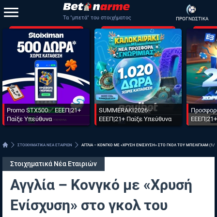
Τα "μπετά" του στοιχήματος
ΠΡΟΓΝΩΣΤΙΚΑ
Promo STX500✅ ΕΕΕΠ|21+
SUMMERAKI2026✅
Προσφορ
Παίξε Υπεύθυνα
ΕΕΕΠ|21+ Παίξε Υπεύθυνα
ΕΕΕΠ|21+
ΣΤΟΙΧΗΜΑΤΙΚΑ ΝΕΑ ΕΤΑΙΡΙΩΝ
ΑΓΓΛΙΑ – ΚΟΝΓΚΟ ΜΕ «ΧΡΥΣΗ ΕΝΙΣΧΥΣΗ» ΣΤΟ ΓΚΟΛ ΤΟΥ ΜΠΕΛΙΓΧΑΜ (1/7
Στοιχηματικά Νέα Εταιριών
Αγγλία – Κονγκό με «Χρυσή
Ενίσχυση» στο γκολ του