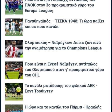
ΠΑΟΚ στον 3ο προκριματικό γύρο του
Europa League;
Παναθηναϊκός – ΤΣΣΚΑ 1948: Τι ώρα παίζει
και σε ποιο κανάλι
Ολυμπιακός – Ναϊμέγκεν: Δείτε ζωντανά
την αναμέτρηση για το Champions League
Ποια είναι η Ενεσέ Ναϊμέχεν, αντίπαλος
του Ολυμπιακού στον γ' προκριματικό γύρο
του CHL
Το κανάλι μετάδοσης του φιλικού ΑΕΚ -
Σεντ Τρούιντεν
Η ώρα και το κανάλι του Πάρμα - Ηρακλής