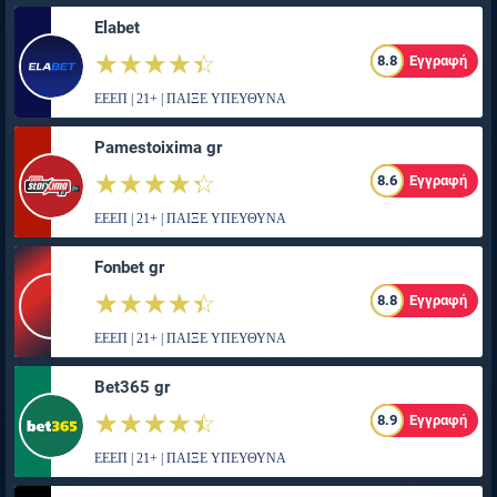
Elabet
☆☆☆☆☆
★★★★★
8.8
Εγγραφή
ΕΕΕΠ | 21+ | ΠΑΙΞΕ ΥΠΕΥΘΥΝΑ
Pamestoixima gr
☆☆☆☆☆
★★★★★
8.6
Εγγραφή
ΕΕΕΠ | 21+ | ΠΑΙΞΕ ΥΠΕΥΘΥΝΑ
Fonbet gr
☆☆☆☆☆
★★★★★
8.8
Εγγραφή
ΕΕΕΠ | 21+ | ΠΑΙΞΕ ΥΠΕΥΘΥΝΑ
Bet365 gr
☆☆☆☆☆
★★★★★
8.9
Εγγραφή
ΕΕΕΠ | 21+ | ΠΑΙΞΕ ΥΠΕΥΘΥΝΑ