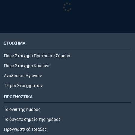
ΣΤΟΙΧΗΜΑ
Πάμε Στοίχημα Προτάσεις Σήμερα
Πάμε Στοίχημα Κουπόνι
Αναλύσεις Αγώνων
Τζίροι Στοιχημάτων
ΠΡΟΓΝΩΣΤΙΚΑ
Τα over της ημέρας
Το δυνατό σημείο της ημέρας
Προγνωστικά Τριάδες