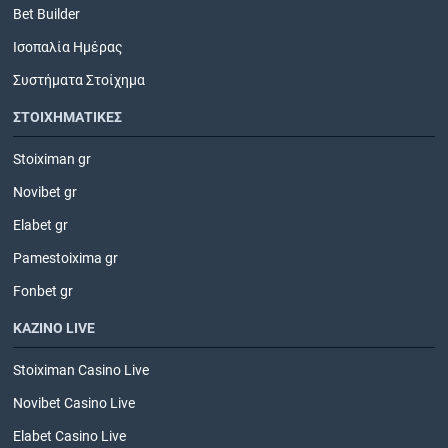
Bet Builder
Ισοπαλία Ημέρας
Συστήματα Στοίχημα
ΣΤΟΙΧΗΜΑΤΙΚΕΣ
Stoiximan gr
Novibet gr
Elabet gr
Pamestoixima gr
Fonbet gr
ΚΑΖΙΝΟ LIVE
Stoiximan Casino Live
Novibet Casino Live
Elabet Casino Live