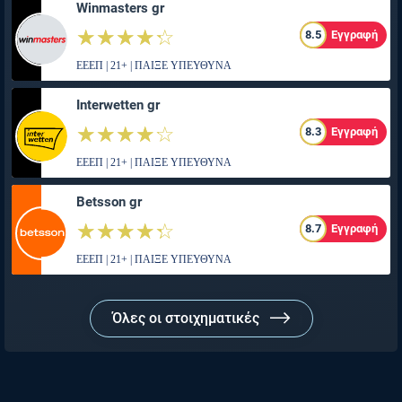
Winmasters gr
☆☆☆☆☆
★★★★★
8.5
Εγγραφή
ΕΕΕΠ | 21+ | ΠΑΙΞΕ ΥΠΕΥΘΥΝΑ
Interwetten gr
☆☆☆☆☆
★★★★★
8.3
Εγγραφή
ΕΕΕΠ | 21+ | ΠΑΙΞΕ ΥΠΕΥΘΥΝΑ
Betsson gr
☆☆☆☆☆
★★★★★
8.7
Εγγραφή
ΕΕΕΠ | 21+ | ΠΑΙΞΕ ΥΠΕΥΘΥΝΑ
Όλες οι στοιχηματικές