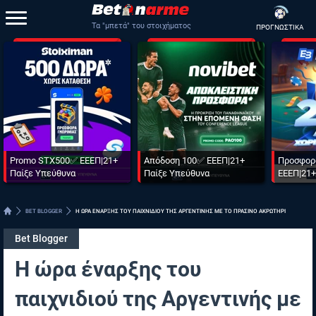
Τα "μπετά" του στοιχήματος
ΠΡΟΓΝΩΣΤΙΚΑ
Promo STX500✅ ΕΕΕΠ|21+
Απόδοση 100✅ ΕΕΕΠ|21+
Προσφορ
Παίξε Υπεύθυνα
Παίξε Υπεύθυνα
ΕΕΕΠ|21+
BET BLOGGER
Η ΩΡΑ ΕΝΑΡΞΗΣ ΤΟΥ ΠΑΙΧΝΙΔΙΟΥ ΤΗΣ ΑΡΓΕΝΤΙΝΗΣ ΜΕ ΤΟ ΠΡΑΣΙΝΟ ΑΚΡΩΤΗΡΙ
Bet Blogger
Η ώρα έναρξης του
παιχνιδιού της Αργεντινής με